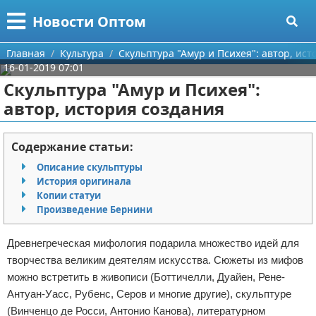
Меню
X
Новости Оптом
Главная
Главная
Культура
Скульптура "Амур и Психея": автор, ис
16-01-2019 07:01
Категории
Скульптура "Амур и Психея":
автор, история создания
Поиск
Информационные технологии
О проекте
Автомобили
Содержание статьи:
Описание скульптуры
Контакты
Знаменитости
История оригинала
Копии статуи
Сотрудничество
Политика
Произведение Бернини
Размещение рекламы
Природа
Древнегреческая мифология подарила множество идей для
творчества великим деятелям искусства. Сюжеты из мифов
Для правообладателей
Философия
можно встретить в живописи (Боттичелли, Дуайен, Рене-
Антуан-Уасс, Рубенс, Серов и многие другие), скульптуре
Условия предоставления информации
Культура
(Винченцо де Росси, Антонио Канова), литературном