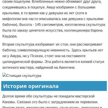
своим поцелуем. Влюбленные нежно обнимают друг друга,
соединившись в поцелуе. Амур изображен с большими
крыльями, в то время как у девушки их нет (хотя в
мифологии она часто описывалась как девушка с крыльями
бабочки). Высота - 145 сантиметров, изготовлена скульптура
была по заказу ценителя искусства, коллекционера барона
Каудора.
Вторая скульптура изображает их стоя, они рассматривают
бабочку, символизирующую невинность. Здесь крыльев нет
ни у Амура, ни у Психеи, стоят они на постаменте
цилиндрической формы. Эта работа является копией статуи
античного мастера, найденной на Авентине.
История оригинала
Долгое время обе скульптуры не покидали мастерской
Кановы. Связано это было с затруднением их перевозки.
Многие люди, желающие увидеть скульптуры, приходили в