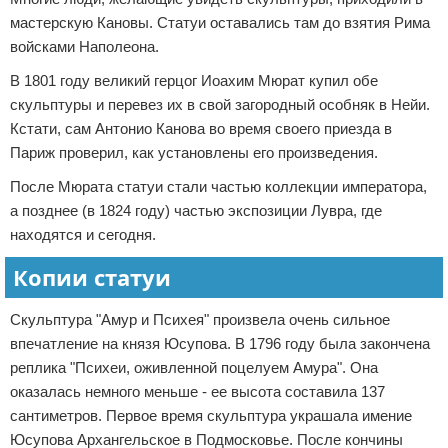
мастерскую Кановы. Статуи оставались там до взятия Рима
войсками Наполеона.
В 1801 году великий герцог Иоахим Мюрат купил обе
скульптуры и перевез их в свой загородный особняк в Нейи.
Кстати, сам Антонио Канова во время своего приезда в
Париж проверил, как установлены его произведения.
После Мюрата статуи стали частью коллекции императора,
а позднее (в 1824 году) частью экспозиции Лувра, где
находятся и сегодня.
Копии статуи
Скульптура "Амур и Психея" произвела очень сильное
впечатление на князя Юсупова. В 1796 году была закончена
реплика "Психеи, оживленной поцелуем Амура". Она
оказалась немного меньше - ее высота составила 137
сантиметров. Первое время скульптура украшала имение
Юсупова Архангельское в Подмосковье. После кончины