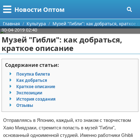
Меню
X
Новости Оптом
Главная
Главная
Культура
Музей "Гибли": как добраться, краткое 
30-04-2019 02:40
Категории
Музей "Гибли": как добраться,
краткое описание
Поиск
Информационные технологии
О проекте
Автомобили
Содержание статьи:
Покупка билета
Контакты
Знаменитости
Как добраться
Краткое описание
Сотрудничество
Политика
Экспозиции
История создания
Размещение рекламы
Природа
Отзывы
Для правообладателей
Философия
Отправляясь в Японию, каждый, кто знаком с творчеством
Хаяо Миядзаки, стремится попасть в музей "Гибли",
Условия предоставления информации
Культура
основанный одноименной студией. Именно работники Ghibli