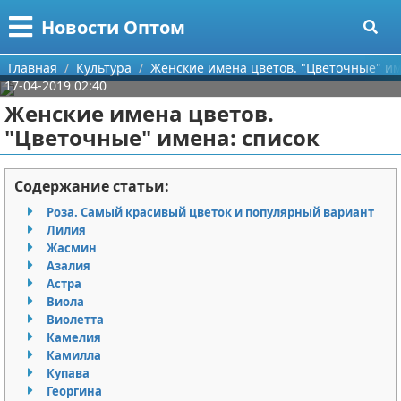
Меню
X
Новости Оптом
Главная
Главная
Культура
Женские имена цветов. "Цветочные" им
17-04-2019 02:40
Категории
Женские имена цветов.
"Цветочные" имена: список
Поиск
Информационные технологии
О проекте
Автомобили
Содержание статьи:
Роза. Самый красивый цветок и популярный вариант
Контакты
Знаменитости
Лилия
Жасмин
Сотрудничество
Политика
Азалия
Астра
Размещение рекламы
Природа
Виола
Виолетта
Камелия
Для правообладателей
Философия
Камилла
Купава
Условия предоставления информации
Культура
Георгина