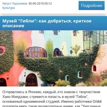
Август Герасимов
30-06-2019 05:12
Подробнее
Культура
Музей "Гибли": как добраться, краткое
описание
Отправляясь в Японию, каждый, кто знаком с творчеством
Хаяо Миядзаки, стремится попасть в музей "Гибли",
основанный одноименной студией. Именно работники Ghibli
подарили миру такие великолепные аниме, как "Унесенные