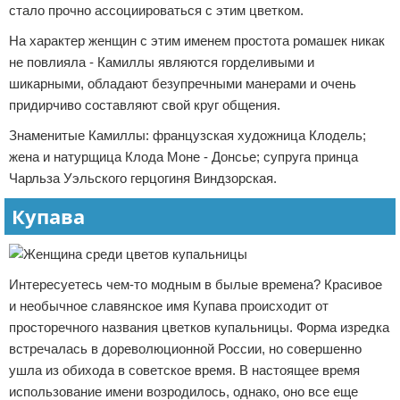
стало прочно ассоциироваться с этим цветком.
На характер женщин с этим именем простота ромашек никак
не повлияла - Камиллы являются горделивыми и
шикарными, обладают безупречными манерами и очень
придирчиво составляют свой круг общения.
Знаменитые Камиллы: французская художница Клодель;
жена и натурщица Клода Моне - Донсье; супруга принца
Чарльза Уэльского герцогиня Виндзорская.
Купава
Интересуетесь чем-то модным в былые времена? Красивое
и необычное славянское имя Купава происходит от
просторечного названия цветков купальницы. Форма изредка
встречалась в дореволюционной России, но совершенно
ушла из обихода в советское время. В настоящее время
использование имени возродилось, однако, оно все еще