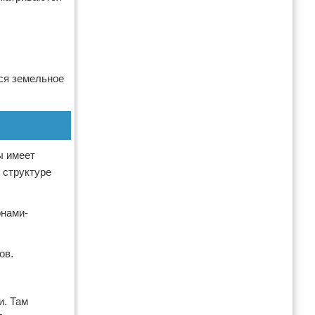
ся земельное
ы имеет
 структуре
онами-
ов.
и. Там