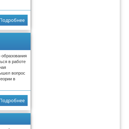
Подробнее
о образования
ться в работе
ная
вышел вопрос
теории в
Подробнее