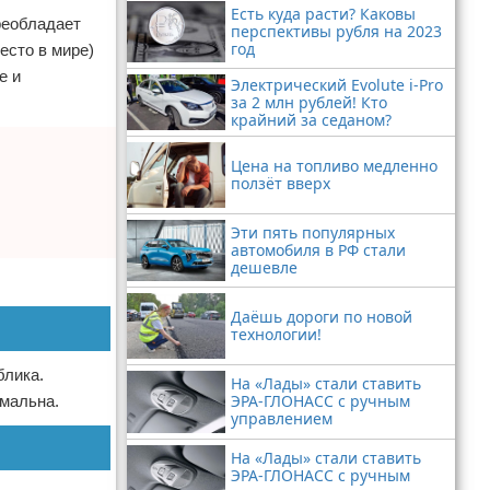
Есть куда расти? Каковы
реобладает
перспективы рубля на 2023
год
есто в мире)
е и
Электрический Evolute i-Pro
за 2 млн рублей! Кто
крайний за седаном?
Цена на топливо медленно
ползёт вверх
Эти пять популярных
автомобиля в РФ стали
дешевле
Даёшь дороги по новой
технологии!
блика.
На «Лады» стали ставить
ЭРА-ГЛОНАСС с ручным
рмальна.
управлением
На «Лады» стали ставить
ЭРА-ГЛОНАСС с ручным