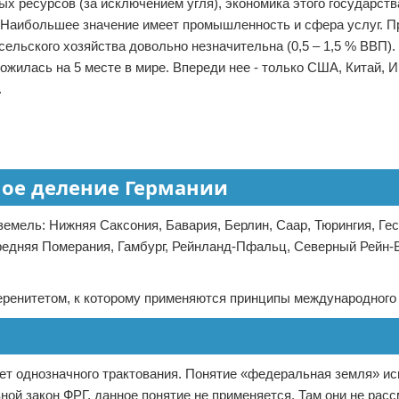
х ресурсов (за исключением угля), экономика этого государств
. Наибольшее значение имеет промышленность и сфера услуг. П
сельского хозяйства довольно незначительна (0,5 – 1,5 % ВВП).
ожилась на 5 месте в мире. Впереди нее - только США, Китай, И
.
ое деление Германии
емель: Нижняя Саксония, Бавария, Берлин, Саар, Тюрингия, Гес
редняя Померания, Гамбург, Рейнланд-Пфальц, Северный Рейн-
еренитетом, к которому применяются принципы международного 
ет однозначного трактования. Понятие «федеральная земля» и
вной закон ФРГ, данное понятие не применяется. Там они не рас