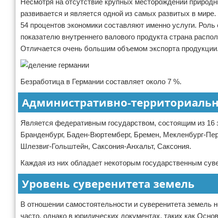
Несмотря на отсутствие крупных месторождений природны
развивается и является одной из самых развитых в мире
54 процентов экономики составляют именно услуги. Роль 
показателю внутреннего валового продукта страна распол
Отличается очень большим объемом экспорта продукции
Безработица в Германии составляет около 7 %.
Административно-территориальн
Является федеративным государством, состоящим из 16 з
Бранденбург, Баден-Вюртемберг, Бремен, Мекленбург-Пе
Шлезвиг-Гольштейн, Саксония-Анхальт, Саксония.
Каждая из них обладает некоторым государственным сув
Уровень суверенитета земель
В отношении самостоятельности и суверенитета земель н
часто, однако в юридических документах, таких как Осно