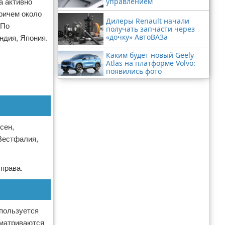
управлением
а активно
ричем около
Дилеры Renault начали
 По
получать запчасти через
«дочку» АвтоВАЗа
ндия, Япония.
Каким будет новый Geely
Atlas на платформе Volvo:
появились фото
сен,
Вестфалия,
права.
спользуется
сматриваются