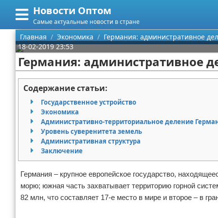
Новости Оптом
Меню
X
Самые актуальные новости в стране
Главная
Главная
Экономика
Германия: административное де
18-02-2019 23:53
Категории
Германия: административное д
Поиск
Информационные технологии
Содержание статьи:
О проекте
Автомобили
Государственное устройство
Экономика
Контакты
Знаменитости
Административно-территориальное деление Герма
Уровень суверенитета земель
Административная структура
Сотрудничество
Политика
Заключение
Размещение рекламы
Природа
Германия – крупное европейское государство, находящее
морю; южная часть захватывает территорию горной систе
Для правообладателей
Философия
82 млн, что составляет 17-е место в мире и второе – в гр
Условия предоставления информации
Культура
Реклама