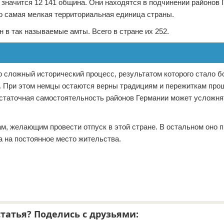
 значится 12 141 община. Они находятся в подчинении районов 
то самая мелкая территориальная единица страны.
в так называемые амты. Всего в стране их 252.
о сложный исторический процесс, результатом которого стало 
 При этом немцы остаются верны традициям и пережиткам прош
остаточная самостоятельность районов Германии может усложня
м, желающим провести отпуск в этой стране. В остальном оно 
да на постоянное место жительства.
татья? Поделись с друзьями: