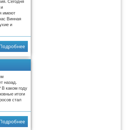
ия. Сегодня
 и
я имеют
зас Винная
ухие и
Подробнее
ым
т назад.
 В каком году
новные итоги
росов стал
Подробнее