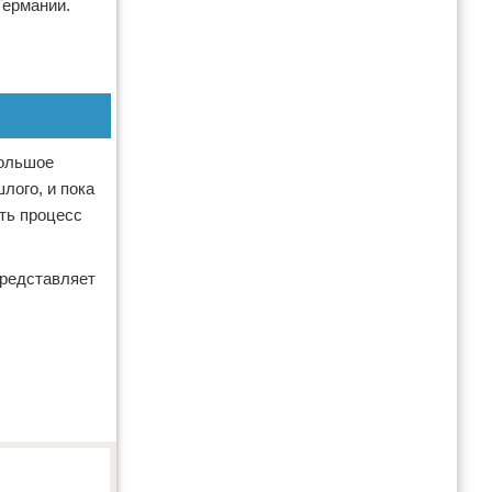
Германии.
большое
лого, и пока
ть процесс
представляет