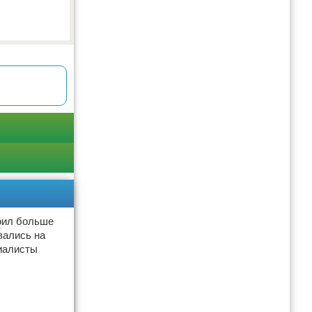
тоил больше
вались на
циалисты