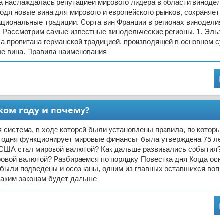
а наслаждалась репутацией мирового лидера в области винодел
одя новые вина для мирового и европейского рынков, сохраняет
ациональные традиции. Сорта вин Франции в регионах винодели
 Рассмотрим самые известные винодельческие регионы. 1. Эль
а пропитана германской традицией, производящей в основном с
е вина. Правила наименования
ком году и почему?
 система, в ходе которой были установлены правила, по котор
годня функционирует мировые финансы, была утверждена 75 ле
США стал мировой валютой? Как дальше развивались события?
овой валютой? Разбираемся по порядку. Повестка дня Когда ос
 были подведены и осознаны, одним из главных оставшихся воп
каким законам будет дальше