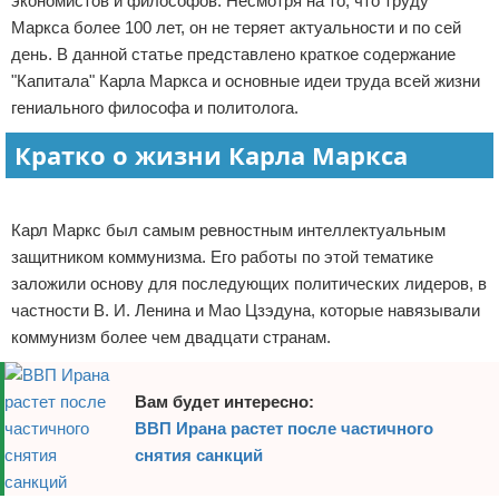
экономистов и философов. Несмотря на то, что труду
Отказ от ответственности
Экономика
Маркса более 100 лет, он не теряет актуальности и по сей
день. В данной статье представлено краткое содержание
Разное
"Капитала" Карла Маркса и основные идеи труда всей жизни
гениального философа и политолога.
Кратко о жизни Карла Маркса
Реклама
Карл Маркс был самым ревностным интеллектуальным
защитником коммунизма. Его работы по этой тематике
заложили основу для последующих политических лидеров, в
частности В. И. Ленина и Мао Цзэдуна, которые навязывали
коммунизм более чем двадцати странам.
Вам будет интересно:
ВВП Ирана растет после частичного
снятия санкций