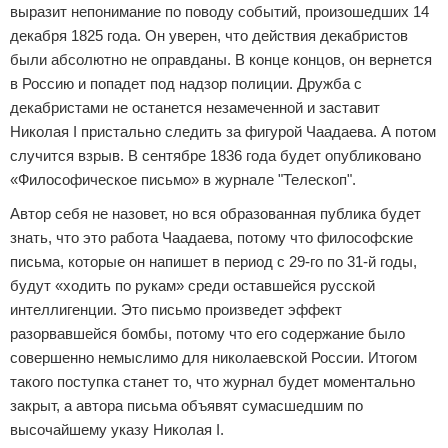
выразит непонимание по поводу событий, произошедших 14
декабря 1825 года. Он уверен, что действия декабристов
были абсолютно не оправданы. В конце концов, он вернется
в Россию и попадет под надзор полиции. Дружба с
декабристами не останется незамеченной и заставит
Николая I пристально следить за фигурой Чаадаева. А потом
случится взрыв. В сентябре 1836 года будет опубликовано
«Философическое письмо» в журнале "Телескоп".
Автор себя не назовет, но вся образованная публика будет
знать, что это работа Чаадаева, потому что философские
письма, которые он напишет в период с 29-го по 31-й годы,
будут «ходить по рукам» среди оставшейся русской
интеллигенции. Это письмо произведет эффект
разорвавшейся бомбы, потому что его содержание было
совершенно немыслимо для николаевской России. Итогом
такого поступка станет то, что журнал будет моментально
закрыт, а автора письма объявят сумасшедшим по
высочайшему указу Николая I.