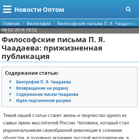
Меню
X
Новости Оптом
Главная
Главная
Философия
Философские письма П. Я. Чаадаева
08-02-2019 19:52
Категории
Философские письма П. Я.
Чаадаева: прижизненная
Поиск
Информационные технологии
публикация
О проекте
Автомобили
Содержание статьи:
Контакты
Знаменитости
Биография П. Я. Чаадаева
Возвращение на родину
Сотрудничество
Политика
Содержание писем Чаадаева
Идея подчинения разума
Размещение рекламы
Природа
Темой нашей статьи станет жизнь и творчество одного из
Для правообладателей
Философия
самых ярких мыслителей России. Человека, который стал
родоначальником своеобразной революции в сознании
Условия предоставления информации
Культура
общества, в духовных исканиях русской интеллигенции, в