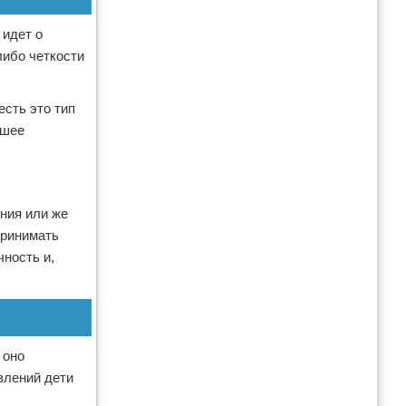
 идет о
либо четкости
есть это тип
йшее
ния или же
принимать
ность и,
 оно
влений дети