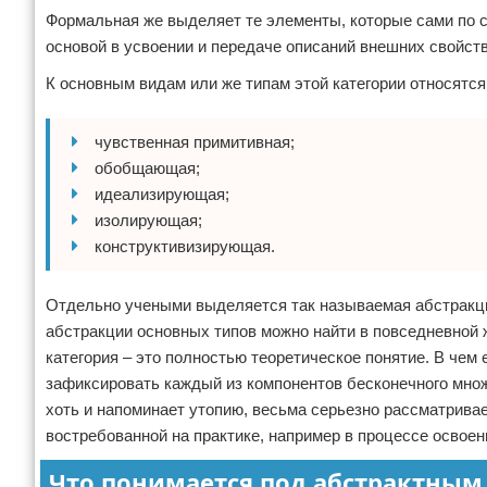
Формальная же выделяет те элементы, которые сами по с
основой в усвоении и передаче описаний внешних свойст
К основным видам или же типам этой категории относятся
чувственная примитивная;
обобщающая;
идеализирующая;
изолирующая;
конструктивизирующая.
Отдельно учеными выделяется так называемая абстракци
абстракции основных типов можно найти в повседневной 
категория – это полностью теоретическое понятие. В чем 
зафиксировать каждый из компонентов бесконечного множ
хоть и напоминает утопию, весьма серьезно рассматрива
востребованной на практике, например в процессе освоен
Что понимается под абстрактны