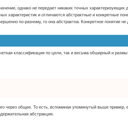
начение, однако не передает никаких точных характеризующих 
ых характеристик и отличаются абстрактные и конкретные поня
ршенно по-разному, то она абстрактна. Конкретное понятие не
к четкая классификация по цели, так и весьма обширный и разм
о через общее. То есть, вспоминая упомянутый выше пример, 
содержательная абстракция.