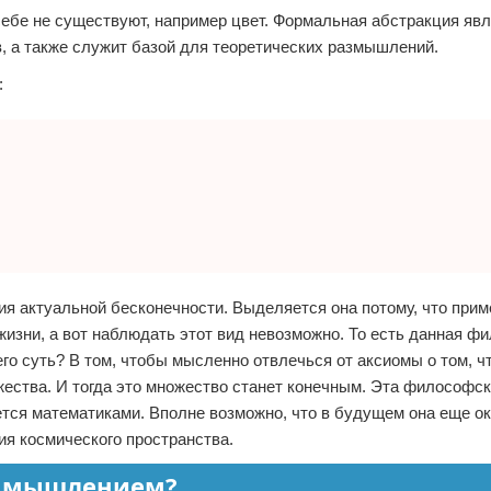
ебе не существуют, например цвет. Формальная абстракция яв
в, а также служит базой для теоретических размышлений.
:
я актуальной бесконечности. Выделяется она потому, что при
жизни, а вот наблюдать этот вид невозможно. То есть данная ф
его суть? В том, чтобы мысленно отвлечься от аксиомы о том, ч
ества. И тогда это множество станет конечным. Эта философск
ется математиками. Вполне возможно, что в будущем она еще о
ия космического пространства.
м мышлением?