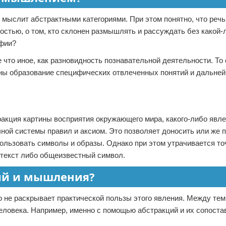
н мыслит абстрактными категориями. При этом понятно, что речь
стью, о том, кто склонен размышлять и рассуждать без какой-
офии?
что иное, как разновидность познавательной деятельности. То 
енны образование специфических отвлеченных понятий и дальне
акция картины восприятия окружающего мира, какого-либо явле
чной системы правил и аксиом. Это позволяет доносить или же 
ользовать символы и образы. Однако при этом утрачивается точ
нтекст либо общеизвестный символ.
ий и мышления?
о не раскрывает практической пользы этого явления. Между тем
ловека. Например, именно с помощью абстракций и их сопоста