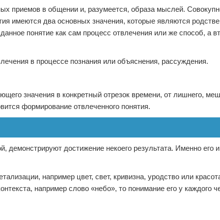
х приемов в общении и, разумеется, образа мыслей. Совокупно
тия имеются два основных значения, которые являются родств
анное понятие как сам процесс отвлечения или же способ, а вт
влечения в процессе познания или объяснения, рассуждения.
еющего значения в конкретный отрезок времени, от лишнего, м
овится формирование отвлеченного понятия.
й, демонстрируют достижение некоего результата. Именно его 
тализации, например цвет, свет, кривизна, уродство или красота
онтекста, например слово «небо», то понимание его у каждого 