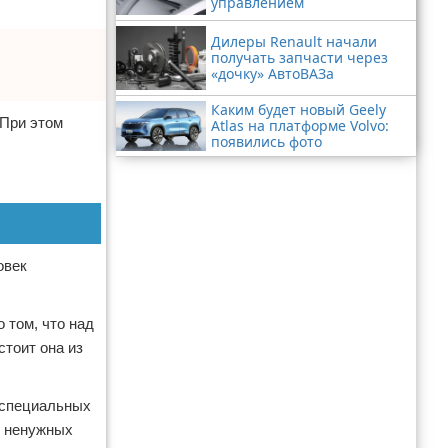
управлением
Дилеры Renault начали
получать запчасти через
«дочку» АвтоВАЗа
Каким будет новый Geely
 При этом
Atlas на платформе Volvo:
появились фото
овек
 том, что над
стоит она из
й специальных
и ненужных