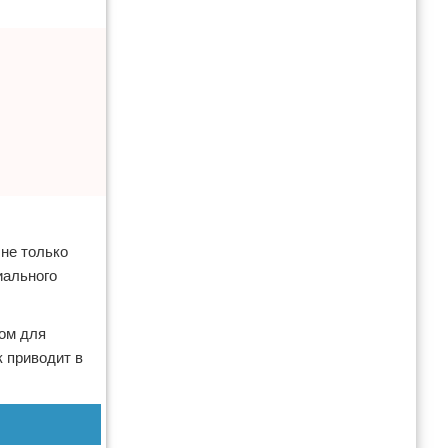
 не только
иального
ром для
к приводит в