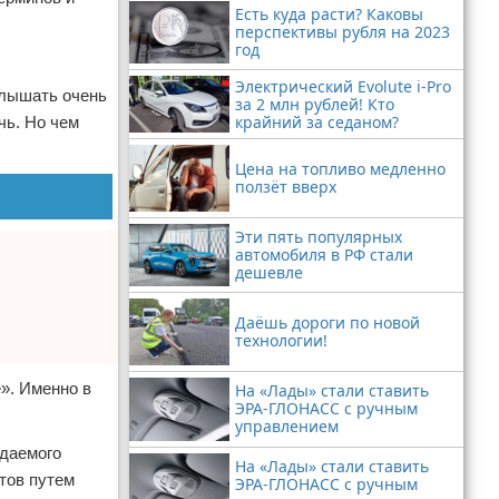
Есть куда расти? Каковы
перспективы рубля на 2023
год
Электрический Evolute i-Pro
слышать очень
за 2 млн рублей! Кто
крайний за седаном?
чь. Но чем
Цена на топливо медленно
ползёт вверх
Эти пять популярных
автомобиля в РФ стали
дешевле
Даёшь дороги по новой
технологии!
е». Именно в
На «Лады» стали ставить
ЭРА-ГЛОНАСС с ручным
управлением
ждаемого
На «Лады» стали ставить
тов путем
ЭРА-ГЛОНАСС с ручным