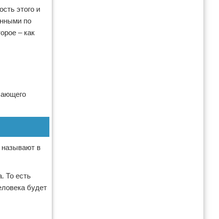
сть этого и
енными по
орое – как
ешающего
и называют в
. То есть
человека будет