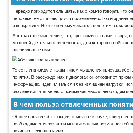
Нередко приходится слышать, как о ком-то говорят, что о
человеке, не отличающимся приземленностью и ординарно
и конкретики. Но что подразумевается под этим в филос
Абстрактное мышление, это, простыми словами говоря, не 
мозговой деятельности человека, для которого свойств
оперирование ими.
То есть индивиду с таким типом мышления присуща абстр
понятия. В рассуждениях и диалогах он отходит от привы
информацию, идеи или мысли без излишней нагрузки, исп
разумеется, для верного понимания мысли необходим ко
В чем польза отвлеченных понят
Общее понятие абстракции, принятое в науке, совершенн
необходимо для развития мыслительных возможностей че
начинают познавать мир.