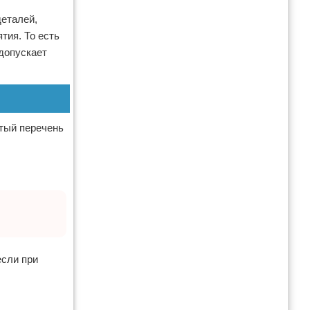
деталей,
тия. То есть
 допускает
ытый перечень
если при