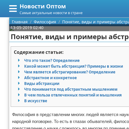
Новости Оптом
Меню
X
Самые актуальные новости в стране
Главная
Главная
Философия
Понятие, виды и примеры абстр
13-05-2019 02:40
Категории
Понятие, виды и примеры абст
Поиск
Информационные технологии
Содержание статьи:
О проекте
Автомобили
Что это такое? Определение
Какой может быть абстракция? Примеры в жизни
Контакты
Знаменитости
Чем является абстрагирование? Определение
Абстрактное и конкретное
Виды абстракции
Сотрудничество
Политика
Что понимается под абстрактным мышлением
В чем польза отвлеченных понятий и мышления
Размещение рекламы
Природа
В искусстве
Для правообладателей
Философия
Философия в представлении многих людей является наукой
народной поговорке. То есть в глазах обывателей, филос
Условия предоставления информации
Культура
представление о науке сложилось во многом по причине 