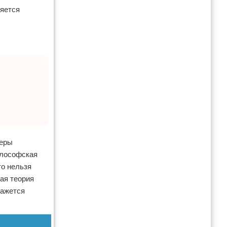
ляется
меры
илософская
то нельзя
ая теория
кажется