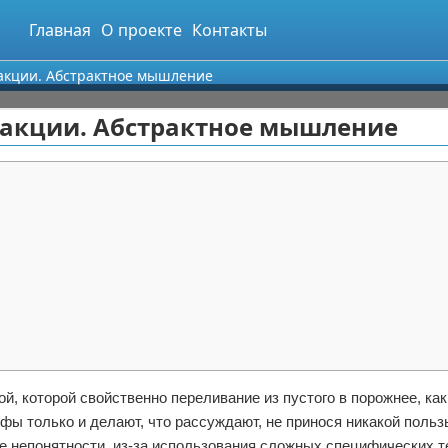
Главная
О проекте
Контакты
акции. Абстрактное мышление
ракции. Абстрактное мышление
, которой свойственно переливание из пустого в порожнее, как
офы только и делают, что рассуждают, не принося никакой польз
ее непонятности, из-за использования сложных специфических т