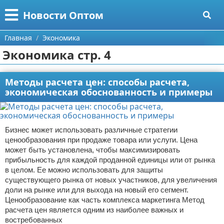
Меню
X
Новости Оптом
Главная
Главная
Экономика
Экономика стр. 4
Категории
Поиск
Информационные технологии
Методы расчета цен: способы расчета,
экономическая обоснованность и примеры
О проекте
Автомобили
Контакты
Знаменитости
Бизнес может использовать различные стратегии
ценообразования при продаже товара или услуги. Цена
Сотрудничество
Политика
может быть установлена, чтобы максимизировать
прибыльность для каждой проданной единицы или от рынка
Размещение рекламы
Природа
в целом. Ее можно использовать для защиты
существующего рынка от новых участников, для увеличения
доли на рынке или для выхода на новый его сегмент.
Для правообладателей
Философия
Ценообразование как часть комплекса маркетинга Метод
расчета цен является одним из наиболее важных и
Условия предоставления информации
Культура
востребованных