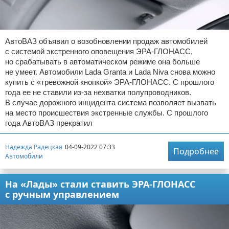
АвтоВАЗ объявил о возобновлении продаж автомобилей
с системой экстренного оповещения ЭРА-ГЛОНАСС,
но срабатывать в автоматическом режиме она больше
не умеет. Автомобили Lada Granta и Lada Niva снова можно
купить с «тревожной кнопкой» ЭРА-ГЛОНАСС. С прошлого
года ее не ставили из-за нехватки полупроводников.
В случае дорожного инцидента система позволяет вызвать
на место происшествия экстренные службы. С прошлого
года АвтоВАЗ прекратил
Надежда Радецкая
04-09-2022 07:33
Подробнее
Автомобили
На «Лады» стали ставить ЭРА-ГЛОНАСС
с ручным управлением