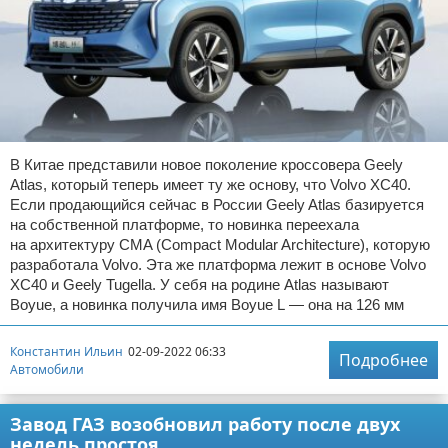
В Китае представили новое поколение кроссовера Geely
Atlas, который теперь имеет ту же основу, что Volvo XC40.
Если продающийся сейчас в России Geely Atlas базируется
на собственной платформе, то новинка переехала
на архитектуру CMA (Compact Modular Architecture), которую
разработала Volvo. Эта же платформа лежит в основе Volvo
XC40 и Geely Tugella. У себя на родине Atlas называют
Boyue, а новинка получила имя Boyue L — она на 126 мм
Константин Ильин
02-09-2022 06:33
Подробнее
Автомобили
Завод ГАЗ возобновил работу после двух
недель простоя