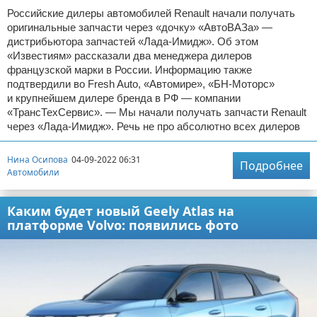
Российские дилеры автомобилей Renault начали получать
оригинальные запчасти через «дочку» «АвтоВАЗа» —
дистрибьютора запчастей «Лада-Имидж». Об этом
«Известиям» рассказали два менеджера дилеров
французской марки в России. Информацию также
подтвердили во Fresh Auto, «Автомире», «БН-Моторс»
и крупнейшем дилере бренда в РФ — компании
«ТрансТехСервис». — Мы начали получать запчасти Renault
через «Лада-Имидж». Речь не про абсолютно всех дилеров
Нина Осипова
04-09-2022 06:31
Подробнее
Автомобили
Каким будет новый Geely Atlas на
платформе Volvo: появились фото