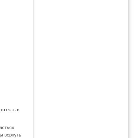
то есть в
частья»
бы вернуть