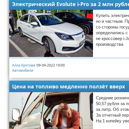
Электрический Evolute i-Pro за 2 млн руб
Купить электрич
но и частным. П
со стороны госу
определились с 
не кроссовер i-J
производства
Алла Кротова
09-09-2022 19:00
Автомобили
Цена на топливо медленно ползёт вверх
Средние розничн
50,57 рубля за 
за литр. Об это
За отчетный пер
На 1 копейку ув