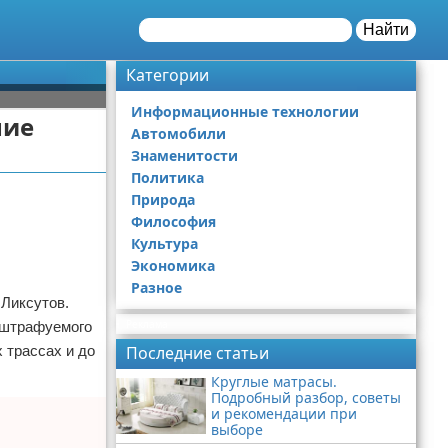
Найти
Категории
Информационные технологии
ние
Автомобили
Знаменитости
Политика
Природа
Философия
Культура
Экономика
Разное
 Ликсутов.
Реклама
ештрафуемого
х трассах и до
Последние статьи
Круглые матрасы.
Подробный разбор, советы
и рекомендации при
выборе