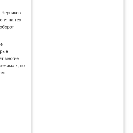
 Черников
ги: на тех,
оборот,
ие
орые
ет многие
режима к, по
ом