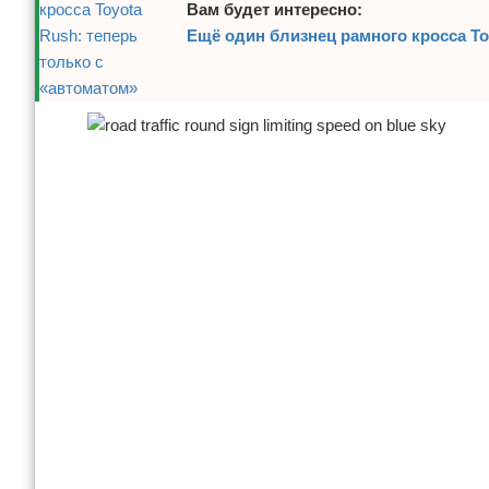
Вам будет интересно:
Отказ от ответственности
Экономика
Ещё один близнец рамного кросса To
Разное