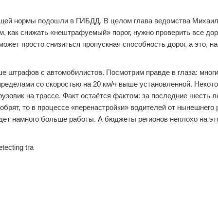
щей нормы подошли в ГИБДД. В целом глава ведомства Михаил
м, как снижать «нештрафуемый» порог, нужно проверить все доро
может просто снизиться пропускная способность дорог, а это, на
ше штрафов с автомобилистов. Посмотрим правде в глаза: мног
 пределами со скоростью на 20 км/ч выше установленной. Некот
рузовик на трассе. Факт остаётся фактом: за последние шесть л
обрят, то в процессе «перенастройки» водителей от нынешнего 
дет намного больше работы. А бюджеты регионов неплохо на эт