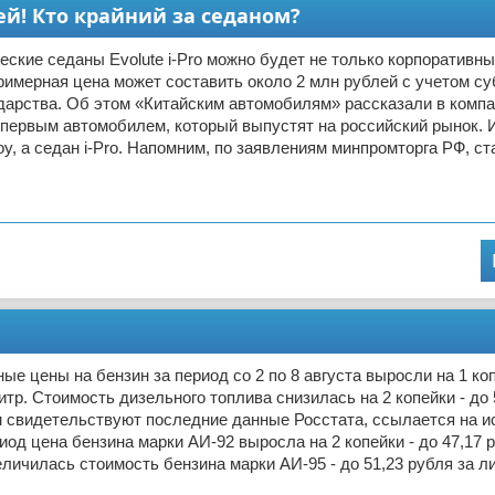
лей! Кто крайний за седаном?
еские седаны Evolute i-Pro можно будет не только корпоративн
римерная цена может составить около 2 млн рублей с учетом с
дарства. Об этом «Китайским автомобилям» рассказали в компан
первым автомобилем, который выпустят на российский рынок. И
oy, а седан i-Pro. Напомним, по заявлениям минпромторга РФ, ст
ые цены на бензин за период со 2 по 8 августа выросли на 1 коп
литр. Стоимость дизельного топлива снизилась на 2 копейки - до 
м свидетельствуют последние данные Росстата, ссылается на ис
иод цена бензина марки АИ-92 выросла на 2 копейки - до 47,17 р
еличилась стоимость бензина марки АИ-95 - до 51,23 рубля за л