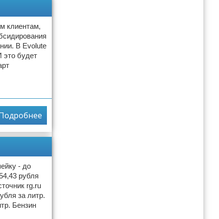
ым клиентам,
убсидирования
ии. В Evolute
 это будет
арт
Подробнее
ейку - до
54,43 рубля
точник rg.ru
убля за литр.
итр. Бензин