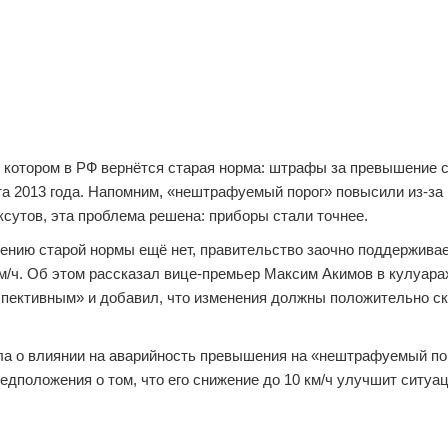
и котором в РФ вернётся старая норма: штрафы за превышение 
рта 2013 года. Напомним, «нештрафуемый порог» повысили из-за
сутов, эта проблема решена: приборы стали точнее.
ению старой нормы ещё нет, правительство заочно поддержива
км/ч. Об этом рассказал вице-премьер Максим Акимов в кулуара
спективным» и добавил, что изменения должны положительно ск
ала о влиянии на аварийность превышения на «нештрафуемый по
редположения о том, что его снижение до 10 км/ч улучшит ситуа