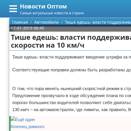
Новости Оптом
Меню
X
Самые актуальные новости в стране
Главная
Главная
Автомобили
Тише едешь: власти поддержив
17-01-2019 06:45
Категории
Тише едешь: власти поддержив
скорости на 10 км/ч
Поиск
Информационные технологии
Тише едешь: власти поддерживают введение штрафа за п
О проекте
Автомобили
Соответствующие поправки должны быть разработаны до 
Контакты
Знаменитости
Реклама
Сотрудничество
Политика
О том, что пора менять нынешний скоростной режим в стр
Предложение прозвучало в ходе обсуждения плана по со
Размещение рекламы
Природа
порога» большинство водителей позволяют себе двигаться 
130 км/ч – на автомагистралях, где лимиты, как правило, 6
Для правообладателей
Философия
Условия предоставления информации
Культура