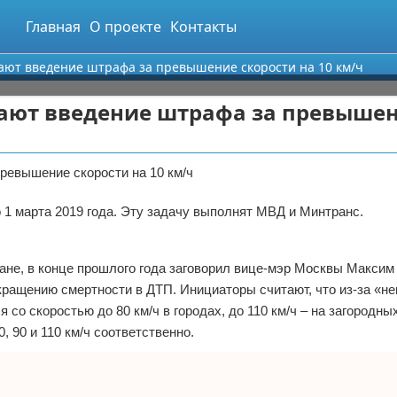
Главная
О проекте
Контакты
ают введение штрафа за превышение скорости на 10 км/ч
ают введение штрафа за превыше
ревышение скорости на 10 км/ч
1 марта 2019 года. Эту задачу выполнят МВД и Минтранс.
ане, в конце прошлого года заговорил вице-мэр Москвы Максим
кращению смертности в ДТП. Инициаторы считают, что из-за «н
со скоростью до 80 км/ч в городах, до 110 км/ч – на загородны
0, 90 и 110 км/ч соответственно.