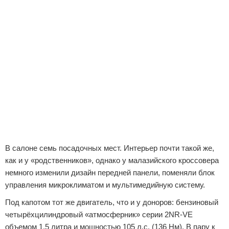
В салоне семь посадочных мест. Интерьер почти такой же,
как и у «родственников», однако у малазийского кроссовера
немного изменили дизайн передней панели, поменяли блок
управления микроклиматом и мультимедийную систему.
Под капотом тот же двигатель, что и у доноров: бензиновый
четырёхцилиндровый «атмосферник» серии 2NR-VE
объемом 1,5 литра и мощностью 105 л.с. (136 Нм). В пару к