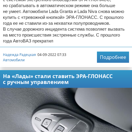
но срабатывать в автоматическом режиме она больше
не умеет. Автомобили Lada Granta и Lada Niva снова можно
купить с «тревожной кнопкой» ЭРА-ГЛОНАСС. С прошлого
года ее не ставили из-за нехватки полупроводников.
В случае дорожного инцидента система позволяет вызвать
на место происшествия экстренные службы. С прошлого
года АвтоВАЗ прекратил
Надежда Радецкая
04-09-2022 07:33
Подробнее
Автомобили
На «Лады» стали ставить ЭРА-ГЛОНАСС
с ручным управлением