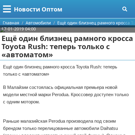
Меню
X
Новости Оптом
Главная
Главная
Автомобили
Ещё один близнец рамного кросса To
17-01-2019 04:00
Категории
Ещё один близнец рамного кросса
Toyota Rush: теперь только с
Поиск
Информационные технологии
«автоматом»
О проекте
Автомобили
Ещё один близнец рамного кросса Toyota Rush: теперь
только с «автоматом»
Контакты
Знаменитости
В Малайзии состоялась официальная премьера новой
Сотрудничество
Политика
модели местной марки Perodua. Кроссовер доступен только
Размещение рекламы
Природа
с одним мотором.
Реклама
Для правообладателей
Философия
Раньше малазийская Perodua производила под своим
брендом только перелицованные автомобили Daihatsu
Условия предоставления информации
Культура