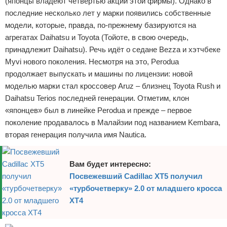
(японцы владеют четвертью акций этой фирмы). Однако в
Отказ от ответственности
Экономика
последние несколько лет у марки появились собственные
модели, которые, правда, по-прежнему базируются на
Разное
агрегатах Daihatsu и Toyota (Тойоте, в свою очередь,
принадлежит Daihatsu). Речь идёт о седане Bezza и хэтчбеке
Myvi нового поколения. Несмотря на это, Perodua
продолжает выпускать и машины по лицензии: новой
моделью марки стал кроссовер Aruz – близнец Toyota Rush и
Daihatsu Terios последней генерации. Отметим, клон
«японцев» был в линейке Perodua и прежде – первое
поколение продавалось в Малайзии под названием Kembara,
вторая генерация получила имя Nautica.
Вам будет интересно:
Посвежевший Cadillac XT5 получил
«турбочетверку» 2.0 от младшего кросса
XT4