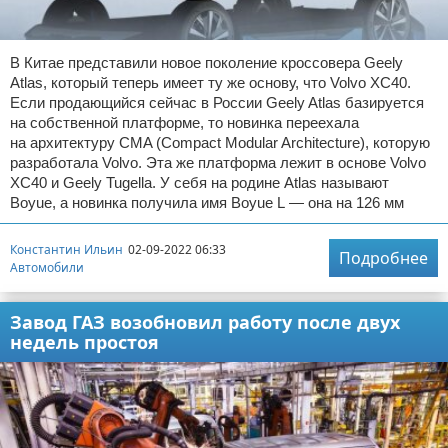
В Китае представили новое поколение кроссовера Geely
Atlas, который теперь имеет ту же основу, что Volvo XC40.
Если продающийся сейчас в России Geely Atlas базируется
на собственной платформе, то новинка переехала
на архитектуру CMA (Compact Modular Architecture), которую
разработала Volvo. Эта же платформа лежит в основе Volvo
XC40 и Geely Tugella. У себя на родине Atlas называют
Boyue, а новинка получила имя Boyue L — она на 126 мм
Константин Ильин
02-09-2022 06:33
Подробнее
Автомобили
Завод ГАЗ возобновил работу после двух
недель простоя