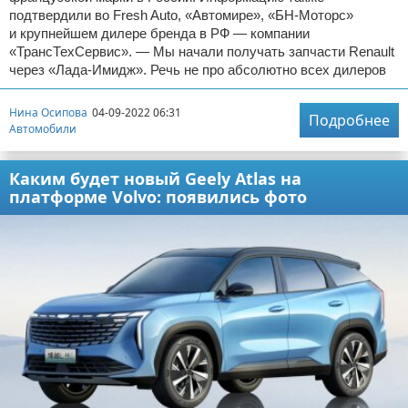
подтвердили во Fresh Auto, «Автомире», «БН-Моторс»
и крупнейшем дилере бренда в РФ — компании
«ТрансТехСервис». — Мы начали получать запчасти Renault
через «Лада-Имидж». Речь не про абсолютно всех дилеров
Нина Осипова
04-09-2022 06:31
Подробнее
Автомобили
Каким будет новый Geely Atlas на
платформе Volvo: появились фото