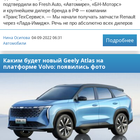
подтвердили во Fresh Auto, «Автомире», «БН-Моторс»
и крупнейшем дилере бренда в РФ — компании
«ТрансТехСервис». — Мы начали получать запчасти Renault
через «Лада-Имидж». Речь не про абсолютно всех дилеров
Нина Осипова
04-09-2022 06:31
Подробнее
Автомобили
Каким будет новый Geely Atlas на
платформе Volvo: появились фото