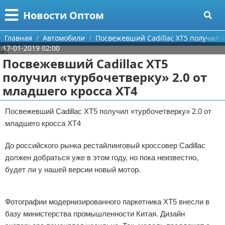
Меню
X
Новости Оптом
Главная
Главная
Автомобили
Посвежевший Cadillac XT5 получил «
17-01-2019 02:00
Категории
Посвежевший Cadillac XT5
получил «турбочетверку» 2.0 от
Поиск
Информационные технологии
младшего кросса XT4
О проекте
Автомобили
Посвежевший Cadillac XT5 получил «турбочетверку» 2.0 от
младшего кросса XT4
Контакты
Знаменитости
До российского рынка рестайлинговый кроссовер Cadillac
Сотрудничество
Политика
должен добраться уже в этом году, но пока неизвестно,
Размещение рекламы
Природа
будет ли у нашей версии новый мотор.
Реклама
Для правообладателей
Философия
Фотографии модернизированного паркетника XT5 внесли в
базу министерства промышленности Китая. Дизайн
Условия предоставления информации
Культура