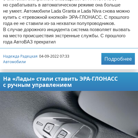
но срабатывать в автоматическом режиме она больше
не умеет. Автомобили Lada Granta и Lada Niva снова можно
купить с «тревожной кнопкой» ЭРА-ГЛОНАСС. С прошлого
года ее не ставили из-за нехватки полупроводников.
В случае дорожного инцидента система позволяет вызвать
на место происшествия экстренные службы. С прошлого
года АвтоВАЗ прекратил
Надежда Радецкая
04-09-2022 07:33
Подробнее
Автомобили
На «Лады» стали ставить ЭРА-ГЛОНАСС
с ручным управлением