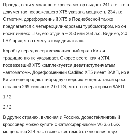
Правда, если у младшего кросса мотор выдает 241 л.с., то в
документах посвежевшего XT5 указана мощность 234 л.с.
Отметим, дореформенный XT5 в Поднебесной также
предлагается с четырехцилиндровым турбомотором, но он
носит индекс LTG, его отдача – 250 или 269 л.с. Видимо, 2.0
LSY придет на смену этому двигателю.
Коробку передач сертификационный орган Китая
традиционно не указывает. Скорее всего, как и XT4,
посвежевший XT5 комплектуется девятиступенчатым
«автоматом». Дореформенный Cadillac XT5 имеет 8АКП, но в
Китае еще продают гибридную версию модели: такой кросс
оснащен 269-сильным 2.0 LTG, мотор-генератором и 9АКП.
1 / 2
2 / 2
В других странах, включая и Россию, дорестайлинговый
кроссовер можно купить с «атмосферником» V6 3.6 LGX
мощностью 314 л.с. (тоже с системой отключения двух