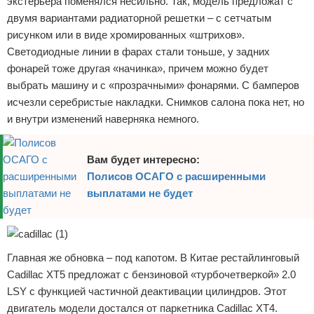
экстерьера поменялся несильно. Так, модель предложат с
Отказ от ответственности
Экономика
двумя вариантами радиаторной решетки – с сетчатым
рисунком или в виде хромированных «штрихов».
Разное
Светодиодные линии в фарах стали тоньше, у задних
фонарей тоже другая «начинка», причем можно будет
выбрать машину и с «прозрачными» фонарями. С бамперов
исчезли серебристые накладки. Снимков салона пока нет, но
и внутри изменений наверняка немного.
Вам будет интересно:
Полисов ОСАГО с расширенными
выплатами не будет
Главная же обновка – под капотом. В Китае рестайлинговый
Cadillac XT5 предложат с бензиновой «турбочетверкой» 2.0
LSY с функцией частичной деактивации цилиндров. Этот
двигатель модели достался от паркетника Cadillac XT4.