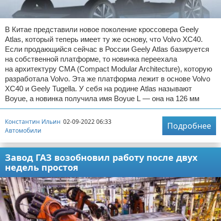
В Китае представили новое поколение кроссовера Geely
Atlas, который теперь имеет ту же основу, что Volvo XC40.
Если продающийся сейчас в России Geely Atlas базируется
на собственной платформе, то новинка переехала
на архитектуру CMA (Compact Modular Architecture), которую
разработала Volvo. Эта же платформа лежит в основе Volvo
XC40 и Geely Tugella. У себя на родине Atlas называют
Boyue, а новинка получила имя Boyue L — она на 126 мм
Константин Ильин
02-09-2022 06:33
Подробнее
Автомобили
Завод ГАЗ возобновил работу после двух
недель простоя