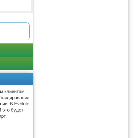
ым клиентам,
убсидирования
ии. В Evolute
 это будет
арт