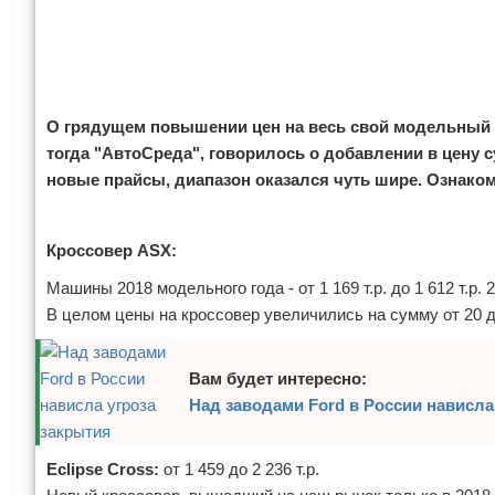
Отказ от ответственности
Экономика
Разное
О грядущем повышении цен на весь свой модельный р
тогда "АвтоСреда", говорилось о добавлении в цену су
новые прайсы, диапазон оказался чуть шире. Ознако
Реклама
Кроссовер ASX:
Машины 2018 модельного года - от 1 169 т.р. до 1 612 т.р. 2
В целом цены на кроссовер увеличились на сумму от 20 до 
Вам будет интересно:
Над заводами Ford в России нависла
Eclipse Cross:
от 1 459 до 2 236 т.р.