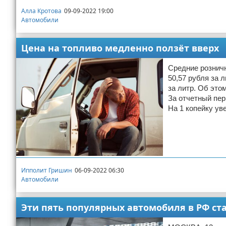
Алла Кротова
09-09-2022 19:00
Автомобили
Цена на топливо медленно ползёт вверх
Средние розничн
50,57 рубля за 
за литр. Об это
За отчетный пер
На 1 копейку ув
Ипполит Гришин
06-09-2022 06:30
Автомобили
Эти пять популярных автомобиля в РФ ст