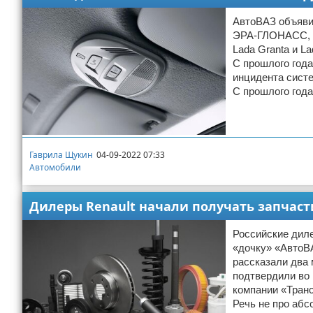
АвтоВАЗ объяви
ЭРА-ГЛОНАСС, н
Lada Granta и L
С прошлого года
инцидента сист
С прошлого год
Гаврила Щукин
04-09-2022 07:33
Автомобили
Дилеры Renault начали получать запчаст
Российские диле
«дочку» «АвтоВ
рассказали два
подтвердили во 
компании «Тран
Речь не про абс