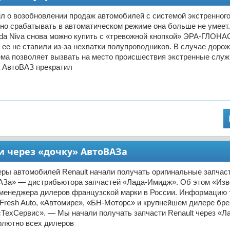
л о возобновлении продаж автомобилей с системой экстренног
о срабатывать в автоматическом режиме она больше не умеет
ada Niva снова можно купить с «тревожной кнопкой» ЭРА-ГЛОНА
 ее не ставили из-за нехватки полупроводников. В случае дорож
ема позволяет вызвать на место происшествия экстренные служ
а АвтоВАЗ прекратил
и через «дочку» АвтоВАЗа
ры автомобилей Renault начали получать оригинальные запчас
АЗа» — дистрибьютора запчастей «Лада-Имидж». Об этом «Из
 менеджера дилеров французской марки в России. Информацию 
Fresh Auto, «Автомире», «БН-Моторс» и крупнейшем дилере бр
сТехСервис». — Мы начали получать запчасти Renault через «Л
олютно всех дилеров