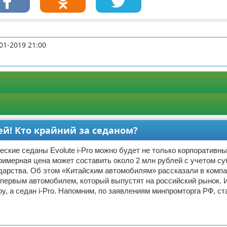
01-2019 21:00
лей! Кто крайний за седаном?
еские седаны Evolute i-Pro можно будет не только корпоративн
римерная цена может составить около 2 млн рублей с учетом с
дарства. Об этом «Китайским автомобилям» рассказали в компан
первым автомобилем, который выпустят на российский рынок. И
oy, а седан i-Pro. Напомним, по заявлениям минпромторга РФ, ст