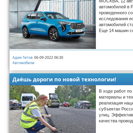
МОСКВА, 12 авгу
автомобилей в Р
проведенного с
исследования ес
автомобилей ста
Еще 14 машин с
Адам Титов
06-09-2022 06:30
Автомобили
Даёшь дороги по новой технологии!
В ходе работ п
материалы и тех
реализация наци
субъектах Росси
улиц. Эффектив
качества провод