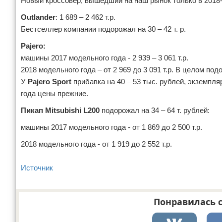
Новый кроссовер, вышедший на наш рынок только в 2018-м,
Outlander
: 1 689 – 2 462 т.р.
Бестселлер компании подорожал на 30 – 42 т. р.
Pajero:
машины 2017 модельного года - 2 939 – 3 061 т.р.
2018 модельного года – от 2 969 до 3 091 т.р. В целом подо
У
Pajero Sport
прибавка на 40 – 53 тыс. рублей, экземпляр
года цены прежние.
Пикап Mitsubishi L200
подорожал на 34 – 64 т. рублей:
машины 2017 модельного года - от 1 869 до 2 500 т.р.
2018 модельного года - от 1 919 до 2 552 т.р.
Источник
Понравилась с