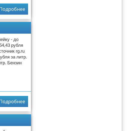
Подробнее
ейку - до
54,43 рубля
точник rg.ru
убля за литр.
итр. Бензин
Подробнее