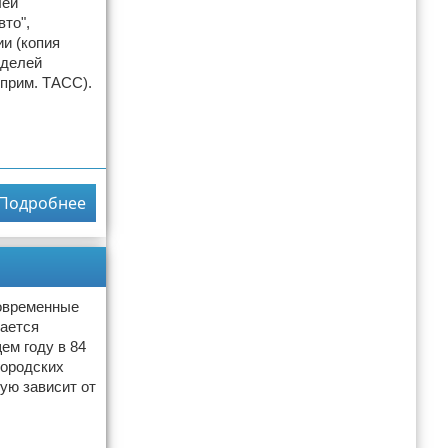
лей
то",
и (копия
оделей
 прим. ТАСС).
Подробнее
современные
жается
ем году в 84
городских
ую зависит от