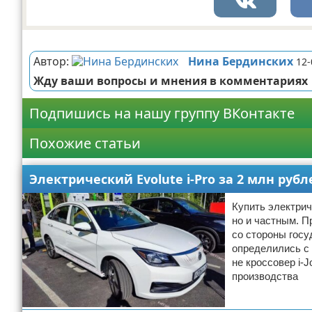
Реклама
Автор:
Нина Бердинских
12-
Жду ваши вопросы и мнения в комментариях
Подпишись на нашу группу ВКонтакте
Похожие статьи
Электрический Evolute i-Pro за 2 млн руб
Купить электрич
но и частным. П
со стороны госу
определились с 
не кроссовер i-J
производства