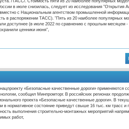
ста. /ТАСС/. Стоимость пяти из 20 наиболее популярных моде
оссии в июле снизилась, следует из исследования "Открытия Ав
овместно с Национальным агентством промышленной информаци
ть в распоряжении ТАСС). "Пять из 20 наиболее популярных м
ли доступнее (в июле 2022 по сравнению с прошлым месяцем -
охранили ценники июня",
о нацпроекту «Безопасные качественные дороги» применяются 
нологии, сообщил Минпромторг. В российских регионах продол
онального проекта «Безопасные качественные дороги». В текущ
и в нормативное состояние приведут свыше 16 тыс. км трасс и 
ность выполнения строительно-монтажных мероприятий напрям
имых работ,