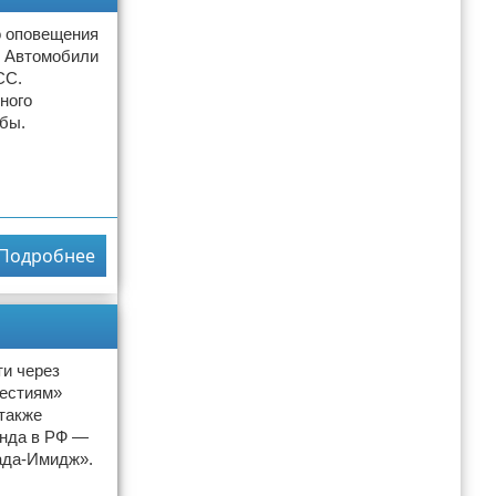
о оповещения
. Автомобили
СС.
ного
бы.
Подробнее
ти через
вестиям»
также
енда в РФ —
ада-Имидж».