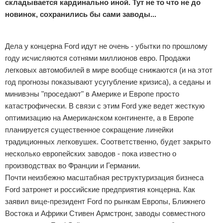
складывается кардинально иной. Тут не то что не до
новинок, сохранились бы сами заводы...
Реклама
Дела у концерна Ford идут не очень - убытки по прошлому
году исчисляются сотнями миллионов евро. Продажи
легковых автомобилей в мире вообще снижаются (и на этот
год прогнозы показывают усугубление кризиса), а седаны и
минивэны "проседают" в Америке и Европе просто
катастрофически. В связи с этим Ford уже ведет жесткую
оптимизацию на Американском континенте, а в Европе
планируется существенное сокращение линейки
традиционных легковушек. Соответственно, будет закрыто
несколько европейских заводов - пока известно о
производствах во Франции и Германии.
Почти неизбежно масштабная реструктуризация бизнеса
Ford затронет и российские предприятия концерна. Как
заявил вице-президент Ford по рынкам Европы, Ближнего
Востока и Африки Стивен Армстронг, заводы совместного