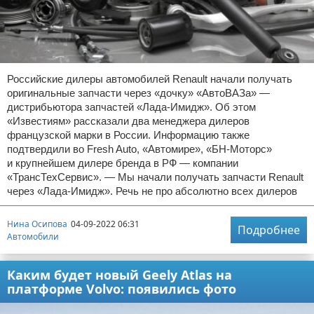
Российские дилеры автомобилей Renault начали получать
оригинальные запчасти через «дочку» «АвтоВАЗа» —
дистрибьютора запчастей «Лада-Имидж». Об этом
«Известиям» рассказали два менеджера дилеров
французской марки в России. Информацию также
подтвердили во Fresh Auto, «Автомире», «БН-Моторс»
и крупнейшем дилере бренда в РФ — компании
«ТрансТехСервис». — Мы начали получать запчасти Renault
через «Лада-Имидж». Речь не про абсолютно всех дилеров
Нина Осипова
04-09-2022 06:31
Подробнее
Автомобили
Каким будет новый Geely Atlas на
платформе Volvo: появились фото