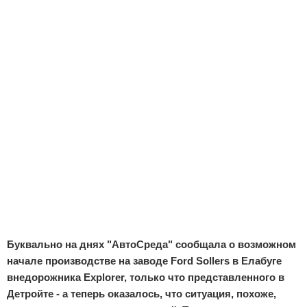
Отказ от ответственности
Экономика
Разное
Буквально на днях "АвтоСреда" сообщала о возможном
начале производстве на заводе Ford Sollers в Елабуге
внедорожника Explorer, только что представленного в
Детройте - а теперь оказалось, что ситуация, похоже,