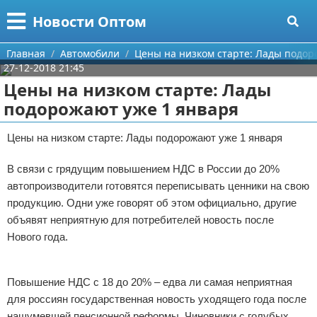
Меню
X
Новости Оптом
Главная
Главная
Автомобили
Цены на низком старте: Лады подор
27-12-2018 21:45
Категории
Цены на низком старте: Лады
подорожают уже 1 января
Поиск
Информационные технологии
Цены на низком старте: Лады подорожают уже 1 января
О проекте
Автомобили
В связи с грядущим повышением НДС в России до 20%
Контакты
Знаменитости
автопроизводители готовятся переписывать ценники на свою
продукцию. Одни уже говорят об этом официально, другие
Сотрудничество
Политика
объявят неприятную для потребителей новость после
Нового года.
Размещение рекламы
Природа
Реклама
Для правообладателей
Философия
Повышение НДС с 18 до 20% – едва ли самая неприятная
для россиян государственная новость уходящего года после
Условия предоставления информации
Культура
нашумевшей пенсионной реформы. Чиновники с голубых