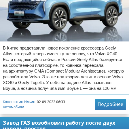
В Китае представили новое поколение кроссовера Geely
Atlas, который теперь имеет ту же основу, что Volvo XC40.
Если продающийся сейчас в России Geely Atlas базируется
на собственной платформе, то новинка переехала
на архитектуру CMA (Compact Modular Architecture), которую
разработала Volvo. Эта же платформа лежит в основе Volvo
XC40 и Geely Tugella. У себя на родине Atlas называют
Boyue, а новинка получила имя Boyue L — она на 126 мм
Константин Ильин
02-09-2022 06:33
Подробнее
Автомобили
Завод ГАЗ возобновил работу после двух
недель простоя