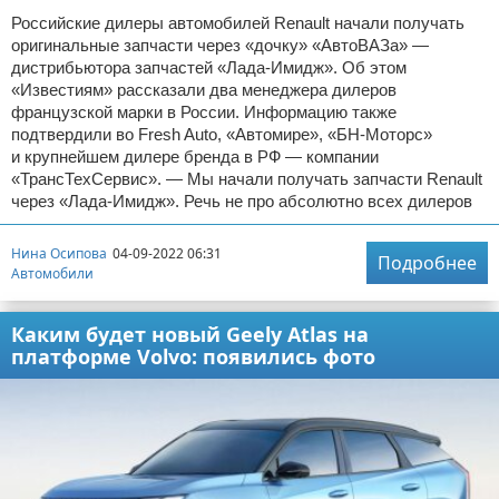
Российские дилеры автомобилей Renault начали получать
оригинальные запчасти через «дочку» «АвтоВАЗа» —
дистрибьютора запчастей «Лада-Имидж». Об этом
«Известиям» рассказали два менеджера дилеров
французской марки в России. Информацию также
подтвердили во Fresh Auto, «Автомире», «БН-Моторс»
и крупнейшем дилере бренда в РФ — компании
«ТрансТехСервис». — Мы начали получать запчасти Renault
через «Лада-Имидж». Речь не про абсолютно всех дилеров
Нина Осипова
04-09-2022 06:31
Подробнее
Автомобили
Каким будет новый Geely Atlas на
платформе Volvo: появились фото