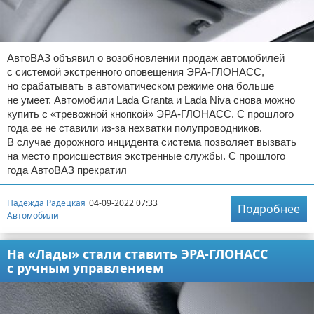
АвтоВАЗ объявил о возобновлении продаж автомобилей
с системой экстренного оповещения ЭРА-ГЛОНАСС,
но срабатывать в автоматическом режиме она больше
не умеет. Автомобили Lada Granta и Lada Niva снова можно
купить с «тревожной кнопкой» ЭРА-ГЛОНАСС. С прошлого
года ее не ставили из-за нехватки полупроводников.
В случае дорожного инцидента система позволяет вызвать
на место происшествия экстренные службы. С прошлого
года АвтоВАЗ прекратил
Надежда Радецкая
04-09-2022 07:33
Подробнее
Автомобили
На «Лады» стали ставить ЭРА-ГЛОНАСС
с ручным управлением