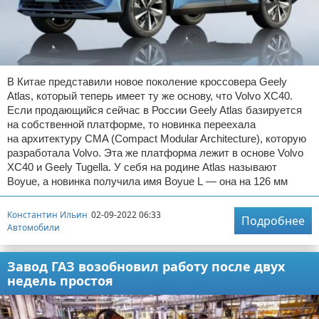
В Китае представили новое поколение кроссовера Geely
Atlas, который теперь имеет ту же основу, что Volvo XC40.
Если продающийся сейчас в России Geely Atlas базируется
на собственной платформе, то новинка переехала
на архитектуру CMA (Compact Modular Architecture), которую
разработала Volvo. Эта же платформа лежит в основе Volvo
XC40 и Geely Tugella. У себя на родине Atlas называют
Boyue, а новинка получила имя Boyue L — она на 126 мм
Константин Ильин
02-09-2022 06:33
Подробнее
Автомобили
Завод ГАЗ возобновил работу после двух
недель простоя