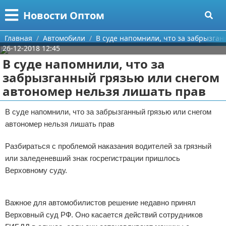
Меню
X
Новости Оптом
Главная
Главная
Автомобили
В суде напомнили, что за забрызга
26-12-2018 12:45
Категории
В суде напомнили, что за
забрызганный грязью или снегом
Поиск
Информационные технологии
автономер нельзя лишать прав
О проекте
Автомобили
В суде напомнили, что за забрызганный грязью или снегом
автономер нельзя лишать прав
Контакты
Знаменитости
Разбираться с проблемой наказания водителей за грязный
Сотрудничество
Политика
или заледеневший знак госрегистрации пришлось
Размещение рекламы
Природа
Верховному суду.
Реклама
Для правообладателей
Философия
Важное для автомобилистов решение недавно принял
Верховный суд РФ. Оно касается действий сотрудников
Условия предоставления информации
Культура