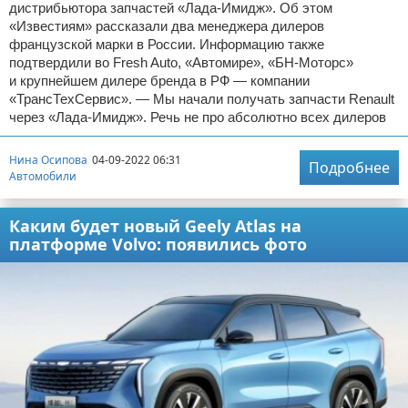
дистрибьютора запчастей «Лада-Имидж». Об этом
«Известиям» рассказали два менеджера дилеров
французской марки в России. Информацию также
подтвердили во Fresh Auto, «Автомире», «БН-Моторс»
и крупнейшем дилере бренда в РФ — компании
«ТрансТехСервис». — Мы начали получать запчасти Renault
через «Лада-Имидж». Речь не про абсолютно всех дилеров
Нина Осипова
04-09-2022 06:31
Подробнее
Автомобили
Каким будет новый Geely Atlas на
платформе Volvo: появились фото