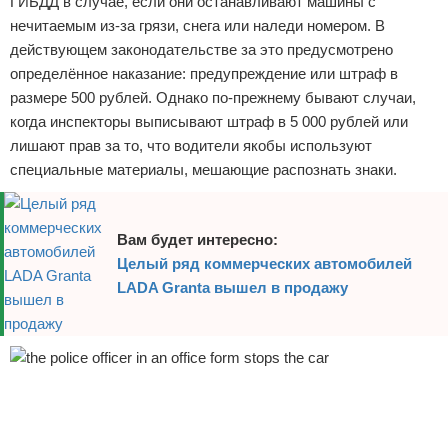
ГИБДД в случае, если они останавливают машины с
Отказ от ответственности
Экономика
нечитаемым из-за грязи, снега или наледи номером. В
действующем законодательстве за это предусмотрено
Разное
определённое наказание: предупреждение или штраф в
размере 500 рублей. Однако по-прежнему бывают случаи,
когда инспекторы выписывают штраф в 5 000 рублей или
лишают прав за то, что водители якобы используют
специальные материалы, мешающие распознать знаки.
Вам будет интересно:
Целый ряд коммерческих автомобилей
LADA Granta вышел в продажу