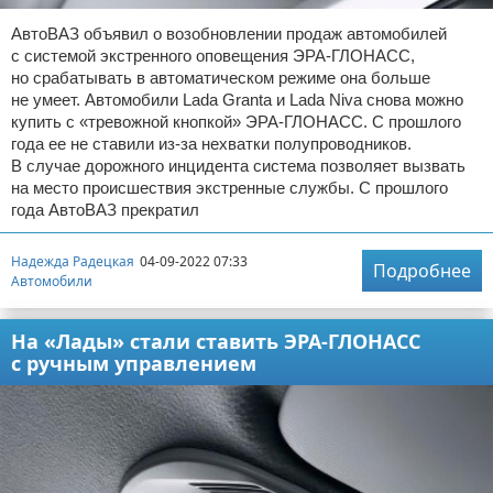
АвтоВАЗ объявил о возобновлении продаж автомобилей
с системой экстренного оповещения ЭРА-ГЛОНАСС,
но срабатывать в автоматическом режиме она больше
не умеет. Автомобили Lada Granta и Lada Niva снова можно
купить с «тревожной кнопкой» ЭРА-ГЛОНАСС. С прошлого
года ее не ставили из-за нехватки полупроводников.
В случае дорожного инцидента система позволяет вызвать
на место происшествия экстренные службы. С прошлого
года АвтоВАЗ прекратил
Надежда Радецкая
04-09-2022 07:33
Подробнее
Автомобили
На «Лады» стали ставить ЭРА-ГЛОНАСС
с ручным управлением