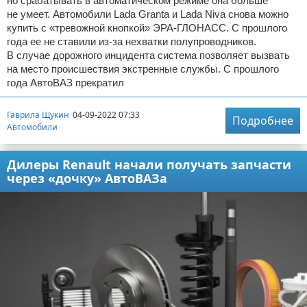
но срабатывать в автоматическом режиме она больше
не умеет. Автомобили Lada Granta и Lada Niva снова можно
купить с «тревожной кнопкой» ЭРА-ГЛОНАСС. С прошлого
года ее не ставили из-за нехватки полупроводников.
В случае дорожного инцидента система позволяет вызвать
на место происшествия экстренные службы. С прошлого
года АвтоВАЗ прекратил
Гаврила Щукин
04-09-2022 07:33
Подробнее
Автомобили
Дилеры Renault начали получать запчасти
через «дочку» АвтоВАЗа