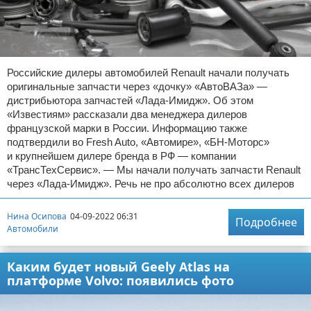
Российские дилеры автомобилей Renault начали получать
оригинальные запчасти через «дочку» «АвтоВАЗа» —
дистрибьютора запчастей «Лада-Имидж». Об этом
«Известиям» рассказали два менеджера дилеров
французской марки в России. Информацию также
подтвердили во Fresh Auto, «Автомире», «БН-Моторс»
и крупнейшем дилере бренда в РФ — компании
«ТрансТехСервис». — Мы начали получать запчасти Renault
через «Лада-Имидж». Речь не про абсолютно всех дилеров
Нина Осипова
04-09-2022 06:31
Подробнее
Автомобили
Каким будет новый Geely Atlas на
платформе Volvo: появились фото