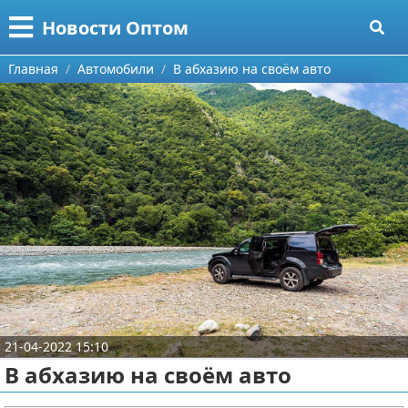
Меню
X
Новости Оптом
Главная
Главная
Автомобили
В абхазию на своём авто
Категории
Поиск
Информационные технологии
О проекте
Автомобили
Контакты
Знаменитости
Сотрудничество
Политика
Размещение рекламы
Природа
21-04-2022 15:10
Для правообладателей
Философия
В абхазию на своём авто
Условия предоставления информации
Культура