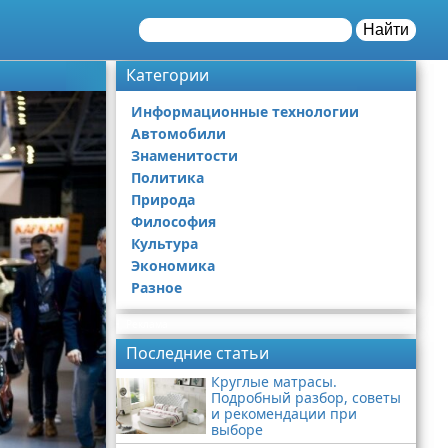
Найти
Категории
Информационные технологии
Автомобили
Знаменитости
Политика
Природа
Философия
Культура
Экономика
Разное
Реклама
Последние статьи
Круглые матрасы.
Подробный разбор, советы
и рекомендации при
выборе