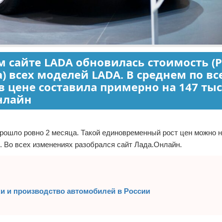
м сайте LADA обновилась стоимость (Р
 всех моделей LADA. В среднем по вс
 цене составила примерно на 147 тыс
онлайн
рошло ровно 2 месяца. Такой единовременный рост цен можно н
. Во всех изменениях разобрался сайт Лада.Онлайн.
вки и производство автомобилей в России