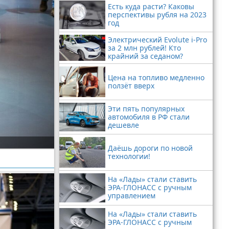
Есть куда расти? Каковы
перспективы рубля на 2023
год
Электрический Evolute i-Pro
за 2 млн рублей! Кто
крайний за седаном?
Цена на топливо медленно
ползёт вверх
Эти пять популярных
автомобиля в РФ стали
дешевле
Даёшь дороги по новой
технологии!
На «Лады» стали ставить
ЭРА-ГЛОНАСС с ручным
управлением
На «Лады» стали ставить
ЭРА-ГЛОНАСС с ручным