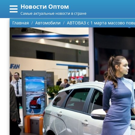
Новости Оптом
Меню
X
Самые актуальные новости в стране
Главная
Главная
Автомобили
АВТОВАЗ с 1 марта массово пов
Категории
Поиск
Информационные технологии
О проекте
Автомобили
Контакты
Знаменитости
Сотрудничество
Политика
Размещение рекламы
Природа
Для правообладателей
Философия
Условия предоставления информации
Культура