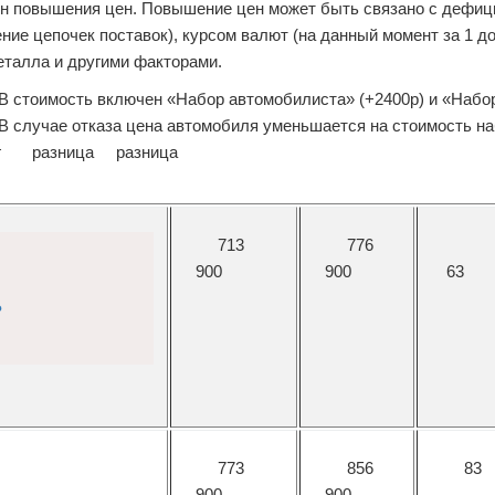
н повышения цен. Повышение цен может быть связано с дефиц
ние цепочек поставок), курсом валют (на данный момент за 1 д
еталла и другими факторами.
В стоимость включен «Набор автомобилиста» (+2400р) и «Набо
ься. В случае отказа цена автомобиля уменьшается на стоимо
 март 2022г разница ра
713
776
900
900
63
?
773
856
83
900
900