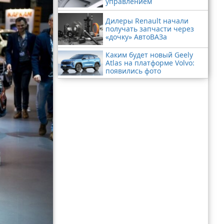
управлением
Дилеры Renault начали
получать запчасти через
«дочку» АвтоВАЗа
Каким будет новый Geely
Atlas на платформе Volvo:
появились фото