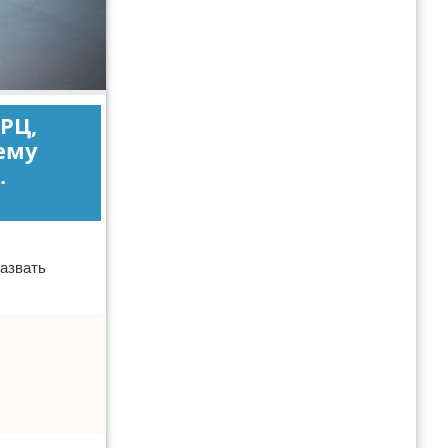
РЦ,
ему
.
азвать