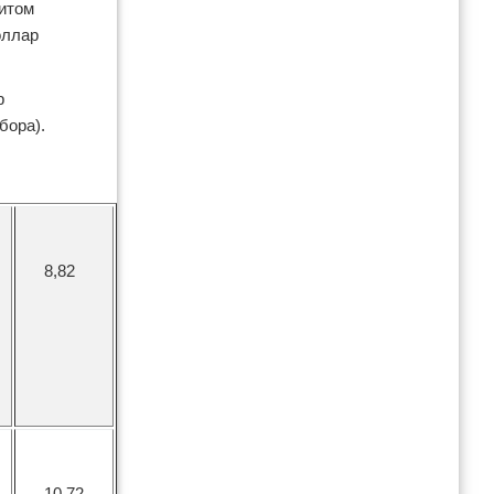
итом
оллар
р
сть набора).
зница
8,82
10,72