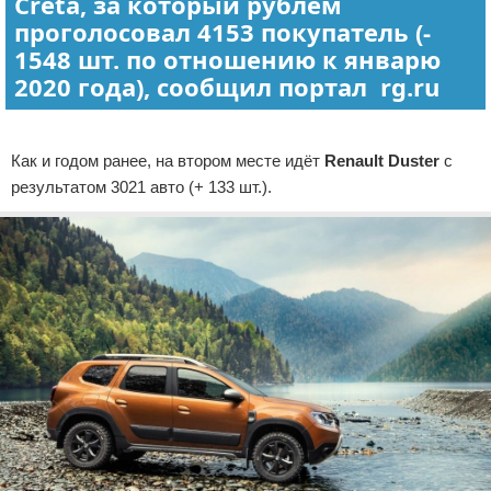
Creta, за который рублём
проголосовал 4153 покупатель (-
1548 шт. по отношению к январю
2020 года), сообщил портал rg.ru
Реклама
Как и годом ранее, на втором месте идёт
Renault Duster
с
результатом 3021 авто (+ 133 шт.).