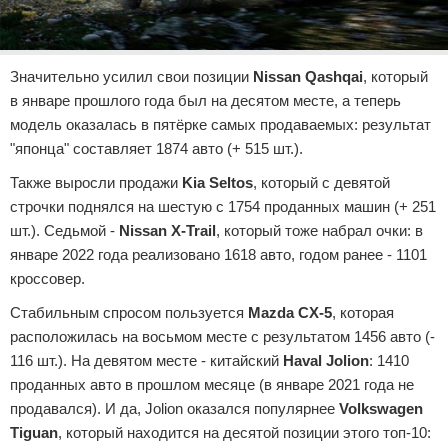
Значительно усилил свои позиции
Nissan Qashqai
, который
в январе прошлого года был на десятом месте, а теперь
модель оказалась в пятёрке самых продаваемых: результат
"японца" составляет 1874 авто (+ 515 шт.).
Также выросли продажи
Kia Seltos
, который с девятой
строчки поднялся на шестую с 1754 проданных машин (+ 251
шт.). Седьмой -
Nissan X-Trail
, который тоже набрал очки: в
январе 2022 года реализовано 1618 авто, годом ранее - 1101
кроссовер.
Стабильным спросом пользуется
Mazda CX-5
, которая
расположилась на восьмом месте с результатом 1456 авто (-
116 шт.). На девятом месте - китайский
Haval Jolion
: 1410
проданных авто в прошлом месяце (в январе 2021 года не
продавался). И да, Jolion оказался популярнее
Volkswagen
Tiguan
, который находится на десятой позиции этого топ-10: