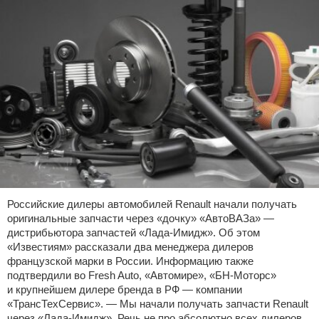
Российские дилеры автомобилей Renault начали получать
оригинальные запчасти через «дочку» «АвтоВАЗа» —
дистрибьютора запчастей «Лада-Имидж». Об этом
«Известиям» рассказали два менеджера дилеров
французской марки в России. Информацию также
подтвердили во Fresh Auto, «Автомире», «БН-Моторс»
и крупнейшем дилере бренда в РФ — компании
«ТрансТехСервис». — Мы начали получать запчасти Renault
через «Лада-Имидж». Речь не про абсолютно всех дилеров