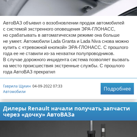
АвтоВАЗ объявил о возобновлении продаж автомобилей
с системой экстренного оповещения ЭРА-ГЛОНАСС,
но срабатывать в автоматическом режиме она больше
не умеет. Автомобили Lada Granta и Lada Niva снова можно
купить с «тревожной кнопкой» ЭРА-ГЛОНАСС. С прошлого
года ее не ставили из-за нехватки полупроводников.
В случае дорожного инцидента система позволяет вызвать
на место происшествия экстренные службы. С прошлого
года АвтоВАЗ прекратил
Гаврила Щукин
04-09-2022 07:33
Подробнее
Автомобили
Дилеры Renault начали получать запчасти
через «дочку» АвтоВАЗа