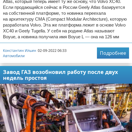
Atlas, который теперь имеет ту же основу, что Volvo XC40.
Если продающийся сейчас в России Geely Atlas базируется
на собственной платформе, то новинка переехала
на архитектуру CMA (Compact Modular Architecture), которую
разработала Volvo. Эта же платформа лежит в основе Volvo
XC40 и Geely Tugella. У себя на родине Atlas называют
Boyue, а новинка получила имя Boyue L — она на 126 мм
Константин Ильин
02-09-2022 06:33
Подробнее
Автомобили
Завод ГАЗ возобновил работу после двух
недель простоя