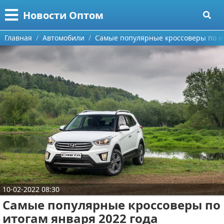
Меню
X
Новости Оптом
Главная
Главная
Автомобили
Самые популярные кроссоверы по ит
Категории
Поиск
Информационные технологии
О проекте
Автомобили
Контакты
Знаменитости
Сотрудничество
Политика
Размещение рекламы
Природа
10-02-2022 08:30
Для правообладателей
Философия
Самые популярные кроссоверы по
Условия предоставления информации
Культура
итогам января 2022 года