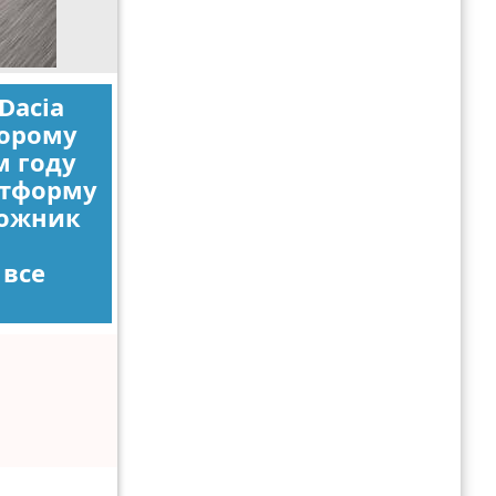
Dacia
торому
м году
атформу
дожник
 все