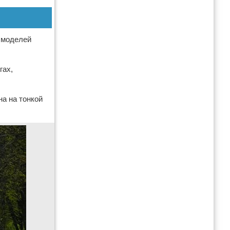
х моделей
гах,
на на тонкой