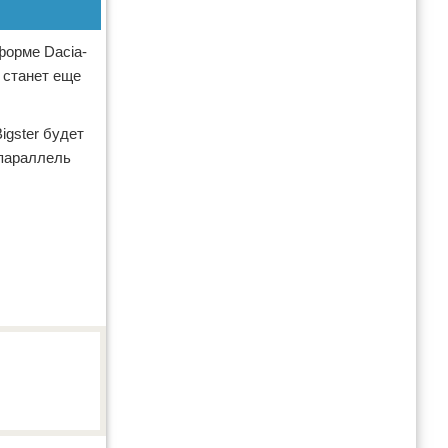
форме Dacia-
 станет еще
igster будет
 параллель