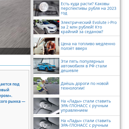
Есть куда расти? Каковы
перспективы рубля на 2023
год
Электрический Evolute i-Pro
за 2 млн рублей! Кто
крайний за седаном?
Цена на топливо медленно
ползёт вверх
Эти пять популярных
автомобиля в РФ стали
дешевле
Даёшь дороги по новой
дается под
технологии!
новый
ером».
На «Лады» стали ставить
кого рынка —
ЭРА-ГЛОНАСС с ручным
управлением
На «Лады» стали ставить
ЭРА-ГЛОНАСС с ручным