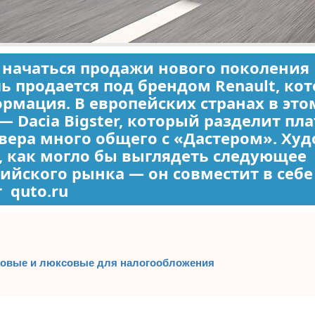
 начаться продажи нового поколения 
ль продается под брендом Renault, ко
мация. В европейских странах в это
 Dacia Bigster, который разделит пл
овера много общего с «Дастером». Ху
, как могло бы выглядеть следующее
сийского рынка — он совместит в себе
 quto.ru
совые и люксовые для налогообложения