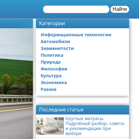
Найти
Категории
Информационные технологии
Автомобили
Знаменитости
Политика
Природа
Философия
Культура
Экономика
Разное
Реклама
Последние статьи
Круглые матрасы.
Подробный разбор, советы
и рекомендации при
выборе