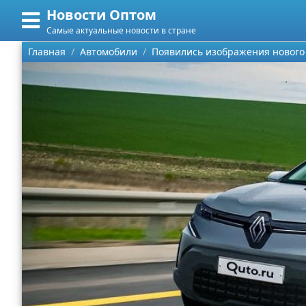
Новости Оптом
Меню
X
Самые актуальные новости в стране
Главная
Главная
Автомобили
Появились изображения нового 
Категории
Поиск
Информационные технологии
О проекте
Автомобили
Контакты
Знаменитости
Сотрудничество
Политика
Размещение рекламы
Природа
Для правообладателей
Философия
Условия предоставления информации
Культура