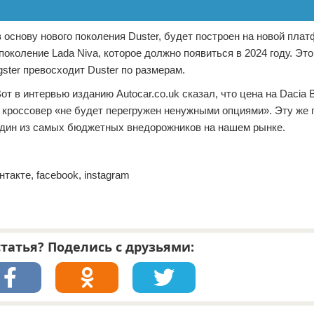
в основу нового поколения Duster, будет построен на новой плат
околение Lada Niva, которое должно появиться в 2024 году. Это
gster превосходит Duster по размерам.
т в интервью изданию Autocar.co.uk сказал, что цена на Dacia B
то кроссовер «не будет перегружен ненужными опциями». Эту же
т один из самых бюджетных внедорожников на нашем рынке.
Контакте, facebook, instagram
татья? Поделись с друзьями: