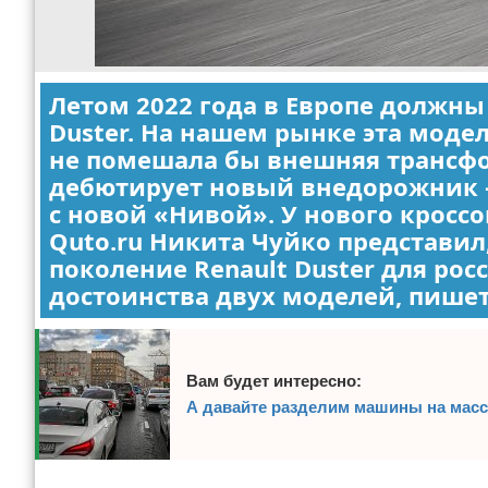
Летом 2022 года в Европе должны
Duster. На нашем рынке эта моде
не помешала бы внешняя трансфор
дебютирует новый внедорожник —
с новой «Нивой». У нового кросс
Quto.ru Никита Чуйко представил
поколение Renault Duster для рос
достоинства двух моделей, пишет
Вам будет интересно:
А давайте разделим машины на мас
Реклама