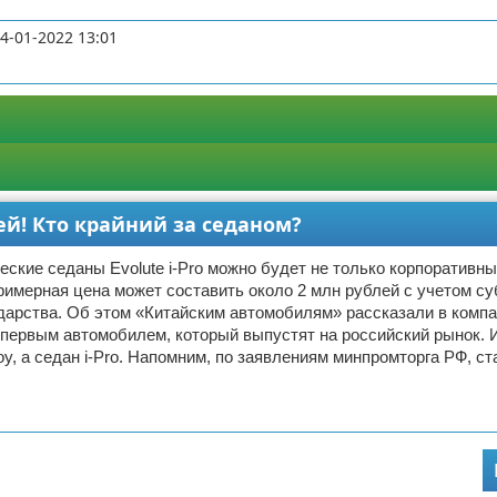
4-01-2022 13:01
лей! Кто крайний за седаном?
еские седаны Evolute i-Pro можно будет не только корпоративн
римерная цена может составить около 2 млн рублей с учетом с
дарства. Об этом «Китайским автомобилям» рассказали в компан
первым автомобилем, который выпустят на российский рынок. И
oy, а седан i-Pro. Напомним, по заявлениям минпромторга РФ, ст