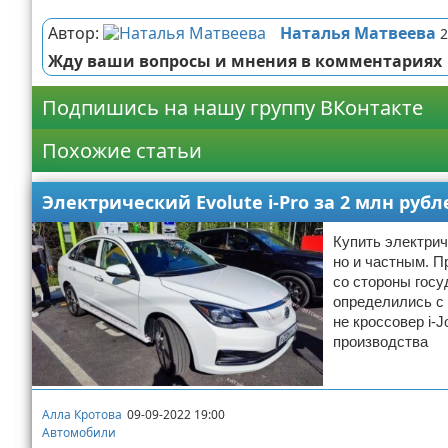
Автор:
Наталья Матвеева
2
Жду ваши вопросы и мнения в комментариях
Подпишись на нашу группу ВКонтакте
Похожие статьи
Электрический Evolute i-Pro за 2 млн руб
Купить электрич
но и частным. П
со стороны госу
определились с 
не кроссовер i-J
производства
Алла Кротова
09-09-2022 19:00
Автомобили