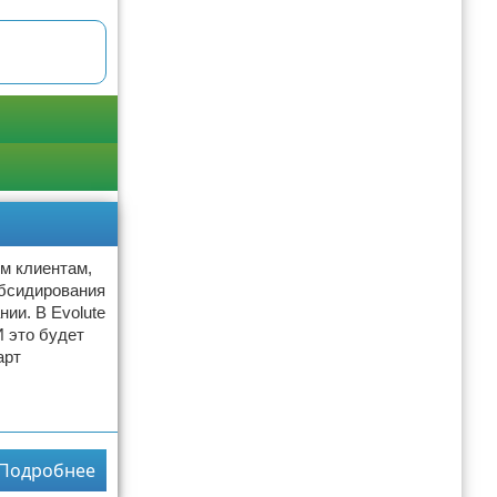
ым клиентам,
убсидирования
ии. В Evolute
 это будет
арт
Подробнее