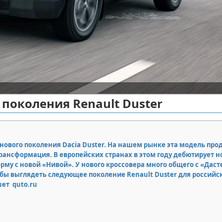
поколения Renault Duster
нового поколения Dacia Duster. На нашем рынке эта модель про
рансформация. В европейских странах в этом году дебютирует 
рму с новой «Нивой». У нового кроссовера много общего с «Даст
 бы выглядеть следующее поколение Renault Duster для российс
шет quto.ru