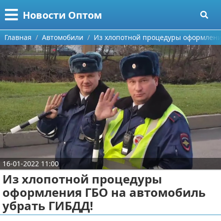
Меню
X
Новости Оптом
Главная
Главная
Автомобили
Из хлопотной процедуры оформлени
Категории
Поиск
Информационные технологии
О проекте
Автомобили
Контакты
Знаменитости
Сотрудничество
Политика
16-01-2022 11:00
Размещение рекламы
Природа
Из хлопотной процедуры
оформления ГБО на автомобиль
Для правообладателей
Философия
убрать ГИБДД!
Условия предоставления информации
Культура