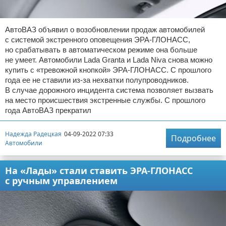
АвтоВАЗ объявил о возобновлении продаж автомобилей
с системой экстренного оповещения ЭРА-ГЛОНАСС,
но срабатывать в автоматическом режиме она больше
не умеет. Автомобили Lada Granta и Lada Niva снова можно
купить с «тревожной кнопкой» ЭРА-ГЛОНАСС. С прошлого
года ее не ставили из-за нехватки полупроводников.
В случае дорожного инцидента система позволяет вызвать
на место происшествия экстренные службы. С прошлого
года АвтоВАЗ прекратил
Надежда Радецкая
04-09-2022 07:33
Подробнее
Автомобили
На «Лады» стали ставить ЭРА-ГЛОНАСС
с ручным управлением