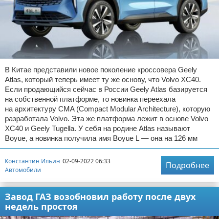
В Китае представили новое поколение кроссовера Geely
Atlas, который теперь имеет ту же основу, что Volvo XC40.
Если продающийся сейчас в России Geely Atlas базируется
на собственной платформе, то новинка переехала
на архитектуру CMA (Compact Modular Architecture), которую
разработала Volvo. Эта же платформа лежит в основе Volvo
XC40 и Geely Tugella. У себя на родине Atlas называют
Boyue, а новинка получила имя Boyue L — она на 126 мм
Константин Ильин
02-09-2022 06:33
Подробнее
Автомобили
Завод ГАЗ возобновил работу после двух
недель простоя