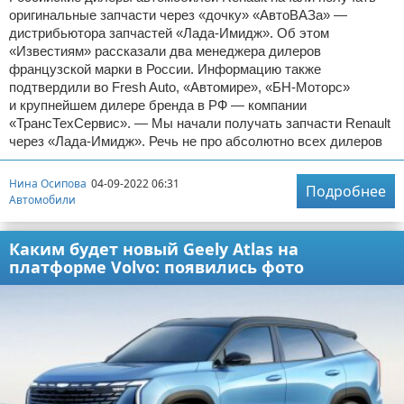
оригинальные запчасти через «дочку» «АвтоВАЗа» —
дистрибьютора запчастей «Лада-Имидж». Об этом
«Известиям» рассказали два менеджера дилеров
французской марки в России. Информацию также
подтвердили во Fresh Auto, «Автомире», «БН-Моторс»
и крупнейшем дилере бренда в РФ — компании
«ТрансТехСервис». — Мы начали получать запчасти Renault
через «Лада-Имидж». Речь не про абсолютно всех дилеров
Нина Осипова
04-09-2022 06:31
Подробнее
Автомобили
Каким будет новый Geely Atlas на
платформе Volvo: появились фото