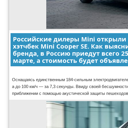
Российские дилеры Mini открыли
хэтчбек Mini Cooper SE. Как выяс
бренда, в Россию приедут всего 2
марте, а стоимость будет объявле
Реклама
Оснащаясь единственным 184-сильным электродвигателем 
а до 100 км/ч — за 7,3 секунды. Ввиду своей бесшумнос
приближении с помощью акустической защиты пешеходов