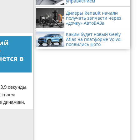
управлением
Дилеры Renault начали
получать запчасти через
«дочку» АвтоВАЗа
Каким будет новый Geely
Atlas на платформе Volvo:
кий
появились фото
е
нется в
3,9 секунды,
о своем
е динамики.