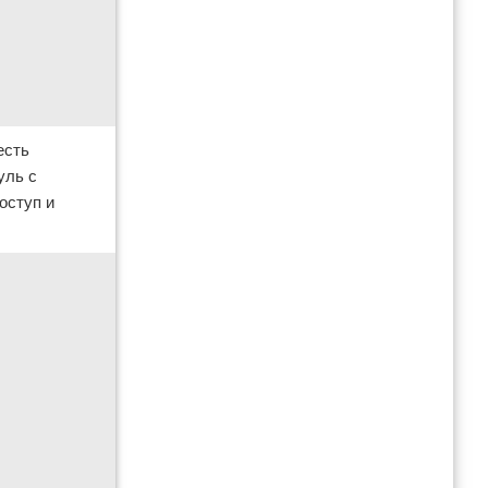
есть
уль с
оступ и