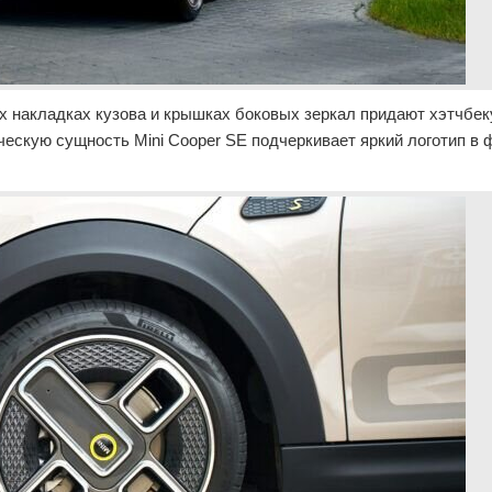
 накладках кузова и крышках боковых зеркал придают хэтчбек
ическую сущность Mini Cooper SE подчеркивает яркий логотип в