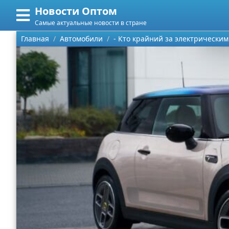
Новости Оптом
Меню
X
Самые актуальные новости в стране
Главная
Главная
Автомобили
- Кто крайний за электрическим
Категории
Поиск
Информационные технологии
О проекте
Автомобили
Контакты
Знаменитости
Сотрудничество
Политика
Размещение рекламы
Природа
Для правообладателей
Философия
Условия предоставления информации
Культура