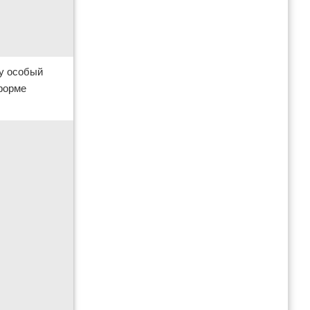
у особый
 форме