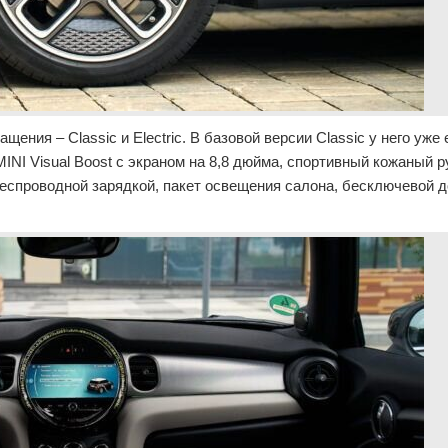
ения – Classic и Electric. В базовой версии Classic у него уже 
NI Visual Boost с экраном на 8,8 дюйма, спортивный кожаный р
беспроводной зарядкой, пакет освещения салона, бесключевой д