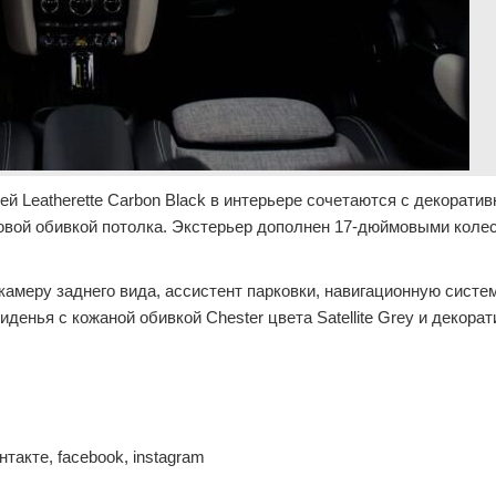
й Leatherette Carbon Black в интерьере сочетаются с декорати
цитовой обивкой потолка. Экстерьер дополнен 17-дюймовыми кол
камеру заднего вида, ассистент парковки, навигационную систем
денья с кожаной обивкой Chester цвета Satellite Grey и декора
Контакте, facebook, instagram