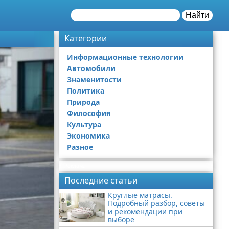
Найти
Категории
Информационные технологии
Автомобили
Знаменитости
Политика
Природа
Философия
Культура
Экономика
Разное
Реклама
Последние статьи
Круглые матрасы.
Подробный разбор, советы
и рекомендации при
выборе