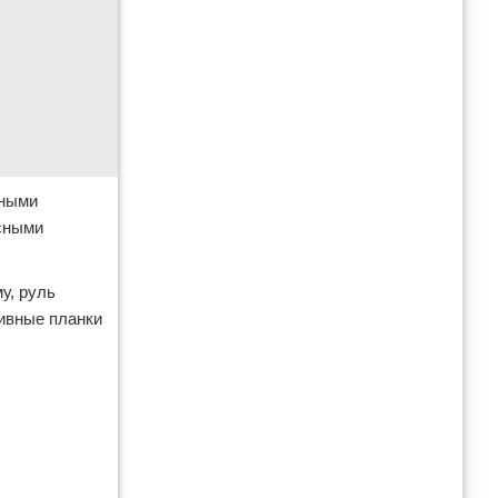
вными
есными
у, руль
тивные планки