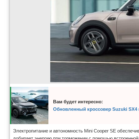
Вам будет интересно:
Обновленный кроссовер Suzuki SX4 
Электропитание и автономность Mini Cooper SE обеспечив
добирает энергию при торможении с помощью встроенной 