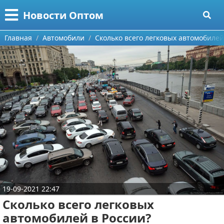
Меню
X
Новости Оптом
Главная
Главная
Автомобили
Сколько всего легковых автомобилей
Категории
Поиск
Информационные технологии
О проекте
Автомобили
Контакты
Знаменитости
Сотрудничество
Политика
Размещение рекламы
Природа
19-09-2021 22:47
Для правообладателей
Философия
Сколько всего легковых
Условия предоставления информации
Культура
автомобилей в России?