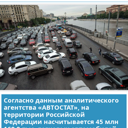
Отказ от ответственности
Экономика
Разное
Согласно данным аналитического
агентства «АВТОСТАТ», на
территории Российской
Федерации насчитывается 45 млн