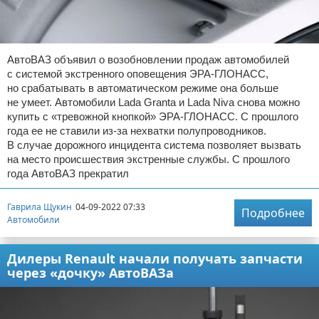
АвтоВАЗ объявил о возобновлении продаж автомобилей
с системой экстренного оповещения ЭРА-ГЛОНАСС,
но срабатывать в автоматическом режиме она больше
не умеет. Автомобили Lada Granta и Lada Niva снова можно
купить с «тревожной кнопкой» ЭРА-ГЛОНАСС. С прошлого
года ее не ставили из-за нехватки полупроводников.
В случае дорожного инцидента система позволяет вызвать
на место происшествия экстренные службы. С прошлого
года АвтоВАЗ прекратил
Гаврила Щукин
04-09-2022 07:33
Подробнее
Автомобили
Дилеры Renault начали получать запчасти
через «дочку» АвтоВАЗа