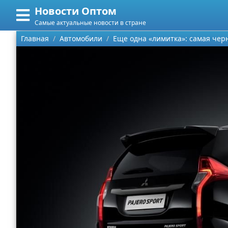
Новости Оптом
Меню
X
Самые актуальные новости в стране
Главная
Главная
Автомобили
Еще одна «лимитка»: самая чер
Категории
Поиск
Информационные технологии
О проекте
Автомобили
Контакты
Знаменитости
Сотрудничество
Политика
Размещение рекламы
Природа
Для правообладателей
Философия
Условия предоставления информации
Культура