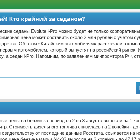
лей! Кто крайний за седаном?
еские седаны Evolute i-Pro можно будет не только корпоративн
римерная цена может составить около 2 млн рублей с учетом с
дарства. Об этом «Китайским автомобилям» рассказали в компан
первым автомобилем, который выпустят на российский рынок. И
oy, а седан i-Pro. Напомним, по заявлениям минпромторга РФ, ст
ые цены на бензин за период со 2 по 8 августа выросли на 1 коп
литр. Стоимость дизельного топлива снизилась на 2 копейки - до 
м свидетельствуют последние данные Росстата, ссылается на ис
иод цена бензина марки АИ-92 выросла на 2 копейки - до 47,17 р