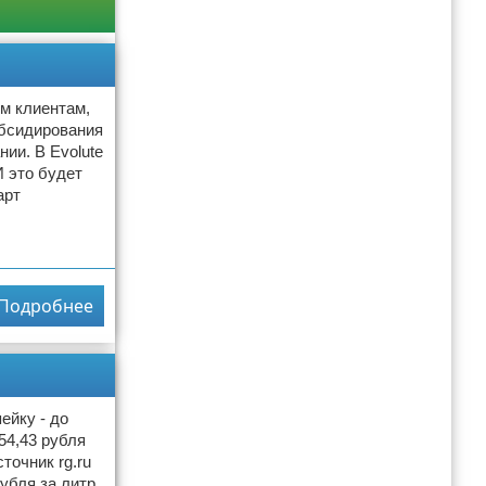
ым клиентам,
убсидирования
ии. В Evolute
 это будет
арт
Подробнее
ейку - до
54,43 рубля
точник rg.ru
убля за литр.