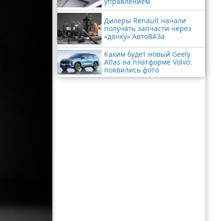
управлением
Дилеры Renault начали
получать запчасти через
«дочку» АвтоВАЗа
Каким будет новый Geely
Atlas на платформе Volvo:
появились фото