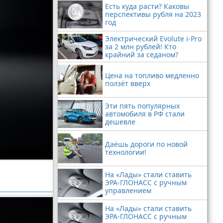
Есть куда расти? Каковы
перспективы рубля на 2023
год
Электрический Evolute i-Pro
за 2 млн рублей! Кто
крайний за седаном?
Цена на топливо медленно
ползёт вверх
Эти пять популярных
автомобиля в РФ стали
дешевле
Даёшь дороги по новой
технологии!
На «Лады» стали ставить
ЭРА-ГЛОНАСС с ручным
управлением
На «Лады» стали ставить
ЭРА-ГЛОНАСС с ручным