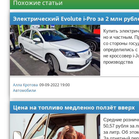
Похожие статьи
Электрический Evolute i-Pro за 2 млн руб
Купить электрич
но и частным. П
со стороны госу
определились с 
не кроссовер i-J
производства
Алла Кротова
09-09-2022 19:00
Автомобили
Цена на топливо медленно ползёт вверх
Средние розничн
50,57 рубля за 
за литр. Об это
За отчетный пер