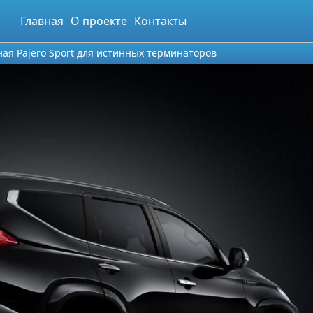
Главная
О проекте
Контакты
ная Pajero Sport для истинных терминаторов