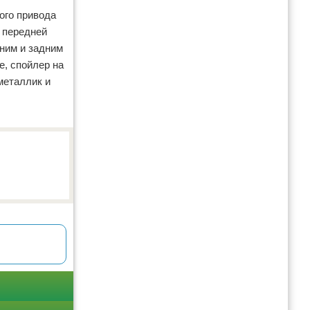
ого привода
и передней
дним и задним
е, спойлер на
металлик и