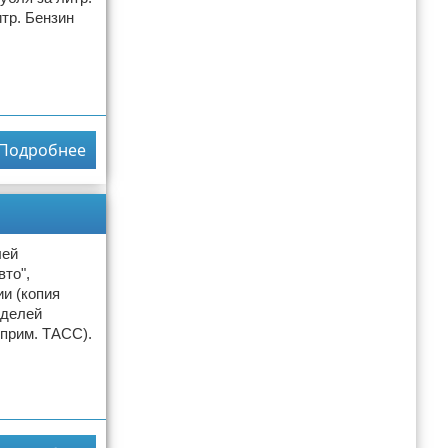
итр. Бензин
Подробнее
лей
то",
и (копия
оделей
 прим. ТАСС).