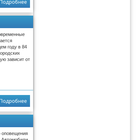
Подробнее
современные
жается
ем году в 84
городских
ую зависит от
Подробнее
о оповещения
. Автомобили