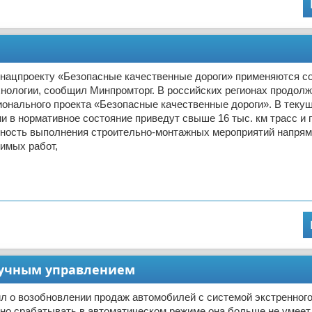
о нацпроекту «Безопасные качественные дороги» применяются 
нологии, сообщил Минпромторг. В российских регионах продол
онального проекта «Безопасные качественные дороги». В текущ
и в нормативное состояние приведут свыше 16 тыс. км трасс и 
ность выполнения строительно-монтажных мероприятий напрям
имых работ,
 ручным управлением
л о возобновлении продаж автомобилей с системой экстренног
о срабатывать в автоматическом режиме она больше не умеет