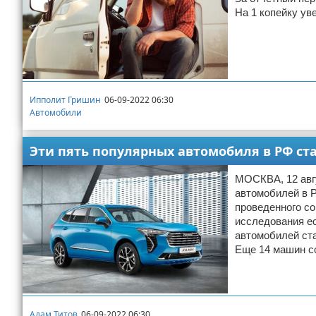
На 1 копейку ув
Ипполит Гришин
06-09-2022 06:30
Автомобили
Эти пять популярных автомобиля в РФ ст
МОСКВА, 12 авгу
автомобилей в Р
проведенного с
исследования ес
автомобилей ста
Еще 14 машин с
Адам Титов
06-09-2022 06:30