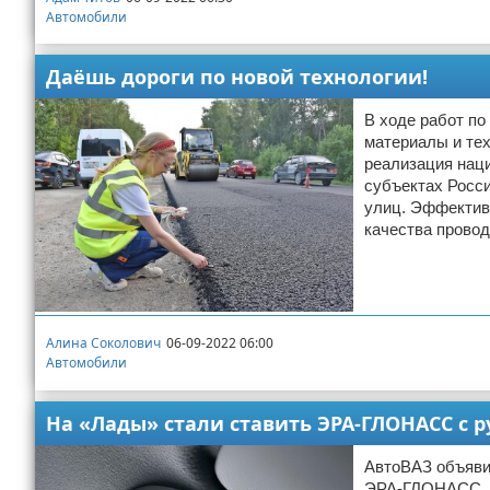
Автомобили
Даёшь дороги по новой технологии!
В ходе работ п
материалы и тех
реализация наци
субъектах Росси
улиц. Эффектив
качества провод
Алина Соколович
06-09-2022 06:00
Автомобили
На «Лады» стали ставить ЭРА-ГЛОНАСС с
АвтоВАЗ объяви
ЭРА-ГЛОНАСС, н