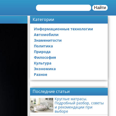
Найти
Категории
Информационные технологии
Автомобили
Знаменитости
Политика
Природа
Философия
Культура
Экономика
Разное
Реклама
Последние статьи
Круглые матрасы.
Подробный разбор, советы
и рекомендации при
выборе