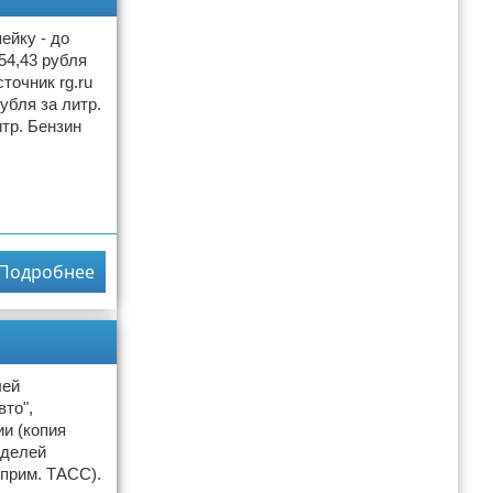
ейку - до
54,43 рубля
точник rg.ru
убля за литр.
итр. Бензин
Подробнее
лей
то",
и (копия
оделей
 прим. ТАСС).