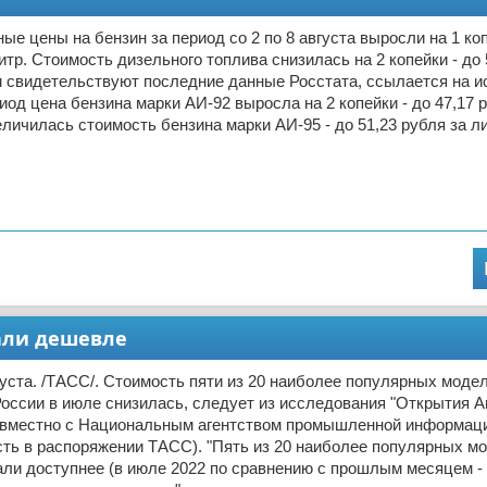
ые цены на бензин за период со 2 по 8 августа выросли на 1 коп
литр. Стоимость дизельного топлива снизилась на 2 копейки - до 
м свидетельствуют последние данные Росстата, ссылается на ис
иод цена бензина марки АИ-92 выросла на 2 копейки - до 47,17 р
еличилась стоимость бензина марки АИ-95 - до 51,23 рубля за л
али дешевле
ста. /ТАСС/. Стоимость пяти из 20 наиболее популярных моде
оссии в июле снизилась, следует из исследования "Открытия Ав
овместно с Национальным агентством промышленной информаци
ть в распоряжении ТАСС). "Пять из 20 наиболее популярных м
ли доступнее (в июле 2022 по сравнению с прошлым месяцем -