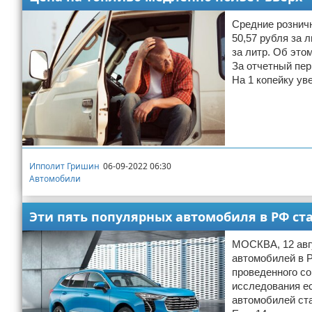
Средние розничн
50,57 рубля за 
за литр. Об это
За отчетный пер
На 1 копейку ув
Ипполит Гришин
06-09-2022 06:30
Автомобили
Эти пять популярных автомобиля в РФ ст
МОСКВА, 12 авгу
автомобилей в Р
проведенного с
исследования ес
автомобилей ста