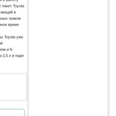
 пакет Toyota
отающий в
жных знаков
мное время
ы Toyota уже
ой
ом и 6-
 2,5 л в паре