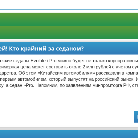
лей! Кто крайний за седаном?
еские седаны Evolute i-Pro можно будет не только корпоративн
римерная цена может составить около 2 млн рублей с учетом с
дарства. Об этом «Китайским автомобилям» рассказали в компан
первым автомобилем, который выпустят на российский рынок. И
oy, а седан i-Pro. Напомним, по заявлениям минпромторга РФ, ст