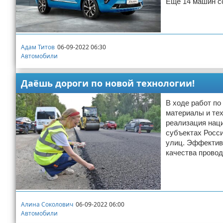
Еще 14 машин с
Адам Титов
06-09-2022 06:30
Автомобили
Даёшь дороги по новой технологии!
В ходе работ п
материалы и тех
реализация наци
субъектах Росси
улиц. Эффектив
качества провод
Алина Соколович
06-09-2022 06:00
Автомобили