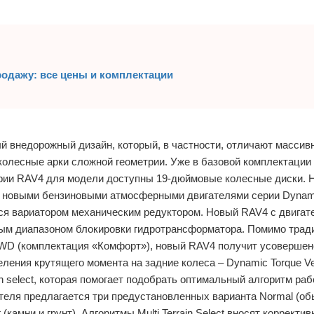
родажу: все цены и комплектации
ый внедорожный дизайн, который, в частности, отличают массив
 колесные арки сложной геометрии. Уже в базовой комплектации
тории RAV4 для модели доступны 19-дюймовые колесные диски. 
я новыми бензиновыми атмосферными двигателями серии Dynami
тся вариатором механическим редуктором. Новый RAV4 с двигате
нным диапазоном блокировки гидротрансформатора. Помимо трад
 AWD (комплектация «Комфорт»), новый RAV4 получит усоверше
ления крутящего момента на задние колеса – Dynamic Torque Ve
n select, которая помогает подобрать оптимальный алгоритм ра
теля предлагается три предустановленных варианта Normal (о
 (камни и грунт). Алгоритмы Multi Terrain Select вносят корректи