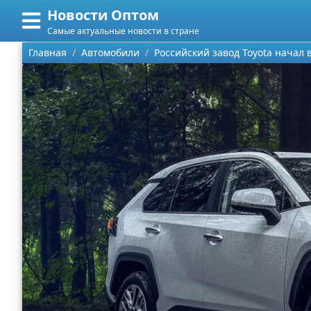
Новости Оптом
Меню
X
Самые актуальные новости в стране
Главная
Главная
Автомобили
Российский завод Toyota начал
Категории
Поиск
Информационные технологии
О проекте
Автомобили
Контакты
Знаменитости
Сотрудничество
Политика
Размещение рекламы
Природа
Для правообладателей
Философия
Условия предоставления информации
Культура