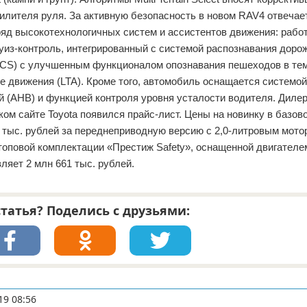
силителя руля. За активную безопасность в новом RAV4 отвечает
 ряд высокотехнологичных систем и ассистентов движения: раб
из-контроль, интегрированный с системой распознавания доро
PCS) с улучшенным функционалом опознавания пешеходов в те
е движения (LTA). Кроме того, автомобиль оснащается системой
й (AHB) и функцией контроля уровня усталости водителя. Дилер
ком сайте Toyota появился прайс-лист. Цены на новинку в базов
 тыс. рублей за переднеприводную версию с 2,0-литровым мотор
оповой комплектации «Престиж Safety», оснащенной двигателем
ляет 2 млн 661 тыс. рублей.
татья? Поделись с друзьями:
19 08:56