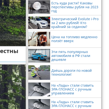
Есть куда расти? Каковы
перспективы рубля на 2023
год
Электрический Evolute i-Pro
за 2 млн рублей! Кто
крайний за седаном?
Цена на топливо медленно
ползёт вверх
вестны
Эти пять популярных
автомобиля в РФ стали
дешевле
Даёшь дороги по новой
технологии!
На «Лады» стали ставить
ЭРА-ГЛОНАСС с ручным
управлением
На «Лады» стали ставить
ЭРА-ГЛОНАСС с ручным