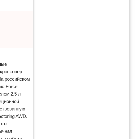
ные
 кроссовер
На российском
c Force.
лем 2,5 л
иционной
нствованную
ctoring AWD.
боты
бычная
вы в работу