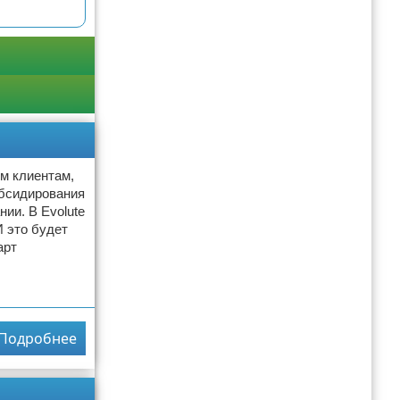
ым клиентам,
убсидирования
ии. В Evolute
 это будет
арт
Подробнее