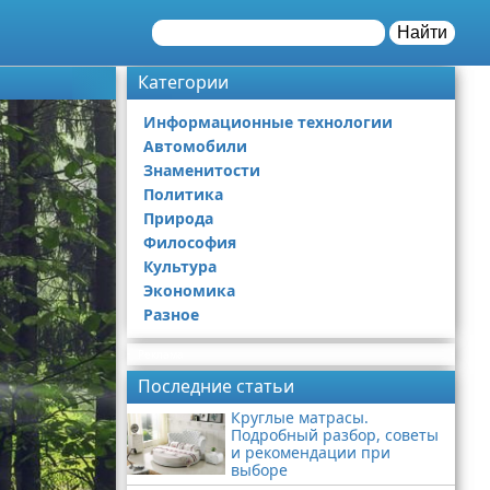
Найти
Категории
Информационные технологии
Автомобили
Знаменитости
Политика
Природа
Философия
Культура
Экономика
Разное
Реклама
Последние статьи
Круглые матрасы.
Подробный разбор, советы
и рекомендации при
выборе