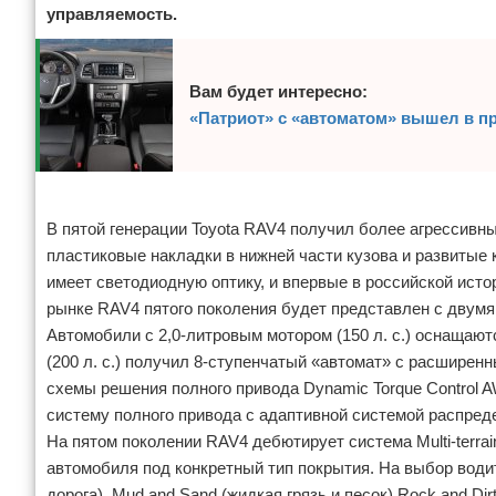
управляемость.
Вам будет интересно:
«Патриот» с «автоматом» вышел в п
Реклама
В пятой генерации Toyota RAV4 получил более агрессивн
пластиковые накладки в нижней части кузова и развитые
имеет светодиодную оптику, и впервые в российской ис
рынке RAV4 пятого поколения будет представлен с двум
Автомобили с 2,0-литровым мотором (150 л. с.) оснащаю
(200 л. с.) получил 8-ступенчатый «автомат» с расшире
схемы решения полного привода Dynamic Torque Control
систему полного привода с адаптивной системой распреде
На пятом поколении RAV4 дебютирует система Multi-terrai
автомобиля под конкретный тип покрытия. На выбор води
дорога), Mud and Sand (жидкая грязь и песок) Rock and Dirt