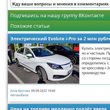
Жду ваши вопросы и мнения в комментариях
Подпишись на нашу группу ВКонтакте
Похожие статьи
Электрический Evolute i-Pro за 2 млн руб
Купить электрич
но и частным. П
со стороны госу
определились с 
не кроссовер i-J
производства
Алла Кротова
09-09-2022 19:00
Автомобили
Цена на топливо медленно ползёт вверх