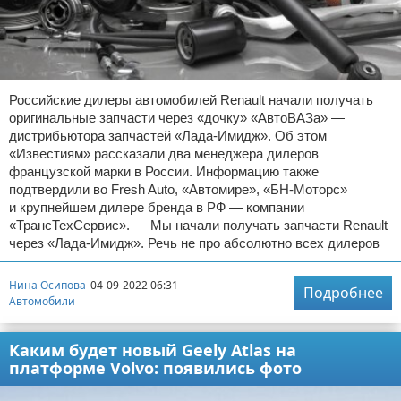
Российские дилеры автомобилей Renault начали получать
оригинальные запчасти через «дочку» «АвтоВАЗа» —
дистрибьютора запчастей «Лада-Имидж». Об этом
«Известиям» рассказали два менеджера дилеров
французской марки в России. Информацию также
подтвердили во Fresh Auto, «Автомире», «БН-Моторс»
и крупнейшем дилере бренда в РФ — компании
«ТрансТехСервис». — Мы начали получать запчасти Renault
через «Лада-Имидж». Речь не про абсолютно всех дилеров
Нина Осипова
04-09-2022 06:31
Подробнее
Автомобили
Каким будет новый Geely Atlas на
платформе Volvo: появились фото