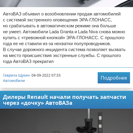
АвтоВАЗ объявил о возобновлении продаж автомобилей
с системой экстренного оповещения ЭРА-ГЛОНАСС,
но срабатывать в автоматическом режиме она больше
не умеет. Автомобили Lada Granta и Lada Niva снова можно
купить с «тревожной кнопкой» ЭРА-ГЛОНАСС. С прошлого
года ее не ставили из-за нехватки полупроводников.
В случае дорожного инцидента система позволяет вызвать
на место происшествия экстренные службы. С прошлого
года АвтоВАЗ прекратил
Гаврила Щукин
04-09-2022 07:33
Подробнее
Автомобили
Дилеры Renault начали получать запчасти
через «дочку» АвтоВАЗа