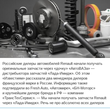
Российские дилеры автомобилей Renault начали получать
оригинальные запчасти через «дочку» «АвтоВАЗа» —
дистрибьютора запчастей «Лада-Имидж». Об этом
«Известиям» рассказали два менеджера дилеров
французской марки в России. Информацию также
подтвердили во Fresh Auto, «Автомире», «БН-Моторс»
и крупнейшем дилере бренда в РФ — компании
«ТрансТехСервис». — Мы начали получать запчасти Renault
через «Лада-Имидж». Речь не про абсолютно всех дилеров