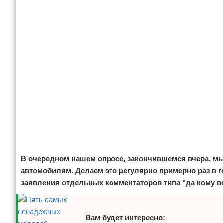
Отказ от ответственности
Экономика
Разное
В очередном нашем опросе, закончившемся вчера, м
автомобилям. Делаем это регулярно примерно раз в г
заявления отдельных комментаторов типа "да кому в
Вам будет интересно: