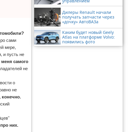
управлением
Дилеры Renault начали
получать запчасти через
«дочку» АвтоВАЗа
Каким будет новый Geely
втомобили?
Atlas на платформе Volvo:
про сами
появились фото
ей мере,
 и пусть не
у меня самого
бладателей не
вости о
равно не
, конечно.
йский
йцев"
 про них.