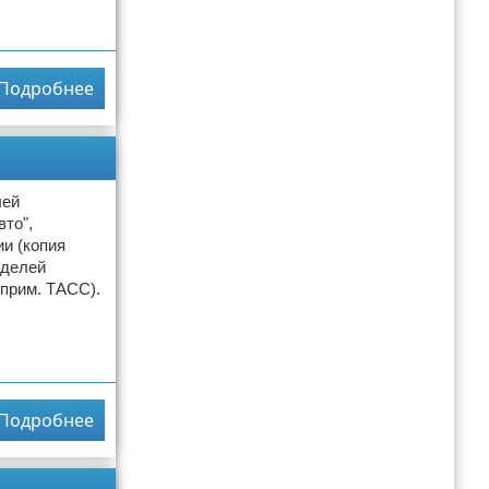
Подробнее
лей
то",
и (копия
оделей
 прим. ТАСС).
Подробнее