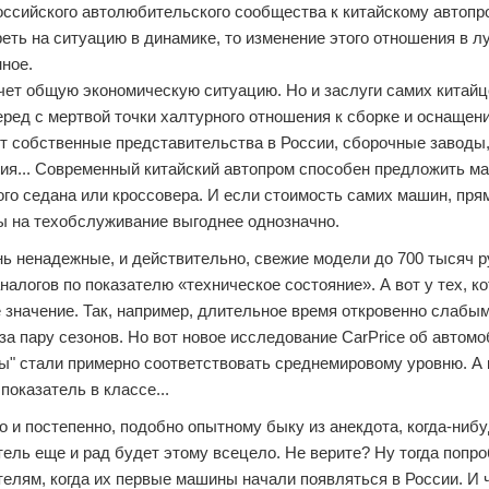
оссийского автолюбительского сообщества к китайскому автоп
реть на ситуацию в динамике, то изменение этого отношения в 
ное.
счет общую экономическую ситуацию. Но и заслуги самих китайц
еред с мертвой точки халтурного отношения к сборке и оснащен
т собственные представительства в России, сборочные заводы
ия... Современный китайский автопром способен предложить м
ого седана или кроссовера. И если стоимость самих машин, пря
ны на техобслуживание выгоднее однозначно.
нь ненадежные, и действительно, свежие модели до 700 тысяч р
алогов по показателю «техническое состояние». А вот у тех, к
значение. Так, например, длительное время откровенно слабым
за пару сезонов. Но вот новое исследование CarPrice об автомоб
йцы" стали примерно соответствовать среднемировому уровню. А
оказатель в классе...
о и постепенно, подобно опытному быку из анекдота, когда-ниб
тель еще и рад будет этому всецело. Не верите? Ну тогда попр
елям, когда их первые машины начали появляться в России. И 