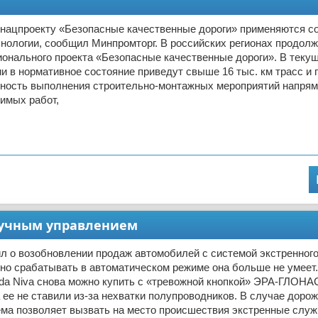
о нацпроекту «Безопасные качественные дороги» применяются 
нологии, сообщил Минпромторг. В российских регионах продол
онального проекта «Безопасные качественные дороги». В текущ
и в нормативное состояние приведут свыше 16 тыс. км трасс и 
ность выполнения строительно-монтажных мероприятий напрям
имых работ,
 ручным управлением
л о возобновлении продаж автомобилей с системой экстренног
о срабатывать в автоматическом режиме она больше не умеет
ada Niva снова можно купить с «тревожной кнопкой» ЭРА-ГЛОНА
 ее не ставили из-за нехватки полупроводников. В случае дорож
ема позволяет вызвать на место происшествия экстренные служ