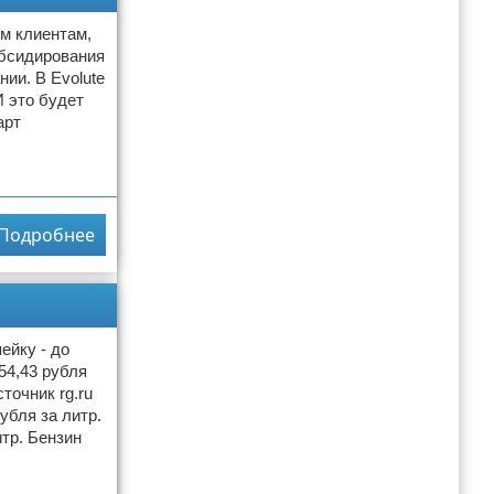
ым клиентам,
убсидирования
ии. В Evolute
 это будет
арт
Подробнее
ейку - до
54,43 рубля
точник rg.ru
убля за литр.
итр. Бензин