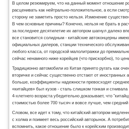
В целом резюмируем, что на данный момент отношение р
расценивать как нейтрально-положительное, а если смот
сторону не заметить просто нельзя. Изменение существен
В чем основные причины? Конечно, нельзя не брать в ра
за последнее десятилетие их автопром шагнул далеко вп
все становится солидным - китайские автоконцерны имею
официальных дилеров, станции технического обслуживан
любого класса, от городской малолитражки до премиальн
сейчас ненамного ниже корейцев (что прискорбно), то це
Традиционно автомобили из Китая принято ругать как оче
вторичке и сейчас существенно отстают от иностранных ан
больше, коэффициенты надежности превосходят среднее 
«китайцев» был кузов - сталь слишком тонкая и сгнивала 
4-хлетнего возраста убедительно доказывает, что "кита
стоимостью более 700 тысяч и вовсе лучше, чем средний п
Словом, все идет к тому, что китайский автопром медленн
с холма и поимеет весь российский авторынок. А потреби
вспомнить, какое отношение было к корейским производит