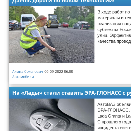
Даёшь дороги по новой технологии!
В ходе работ п
материалы и тех
реализация наци
субъектах Росси
улиц. Эффектив
качества провод
Алина Соколович
06-09-2022 06:00
Автомобили
На «Лады» стали ставить ЭРА-ГЛОНАСС с
АвтоВАЗ объяви
ЭРА-ГЛОНАСС, н
Lada Granta и L
С прошлого года
инцидента сист