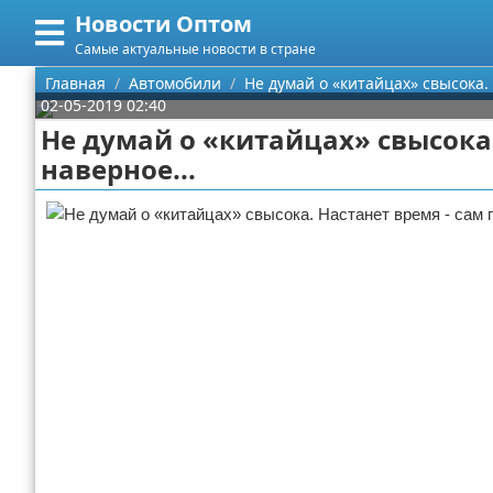
Новости Оптом
Меню
X
Самые актуальные новости в стране
Главная
Главная
Автомобили
Не думай о «китайцах» свысока.
02-05-2019 02:40
Категории
Не думай о «китайцах» свысока
наверное...
Поиск
Информационные технологии
О проекте
Автомобили
Контакты
Знаменитости
Сотрудничество
Политика
Размещение рекламы
Природа
Для правообладателей
Философия
Условия предоставления информации
Культура