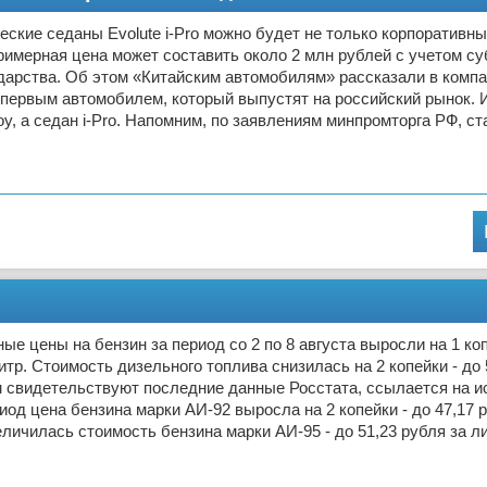
еские седаны Evolute i-Pro можно будет не только корпоративн
римерная цена может составить около 2 млн рублей с учетом с
дарства. Об этом «Китайским автомобилям» рассказали в компан
первым автомобилем, который выпустят на российский рынок. И
oy, а седан i-Pro. Напомним, по заявлениям минпромторга РФ, ст
ые цены на бензин за период со 2 по 8 августа выросли на 1 коп
литр. Стоимость дизельного топлива снизилась на 2 копейки - до 
м свидетельствуют последние данные Росстата, ссылается на ис
иод цена бензина марки АИ-92 выросла на 2 копейки - до 47,17 р
еличилась стоимость бензина марки АИ-95 - до 51,23 рубля за л