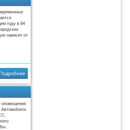
современные
жается
ем году в 84
городских
ую зависит от
Подробнее
о оповещения
. Автомобили
СС.
ного
бы.