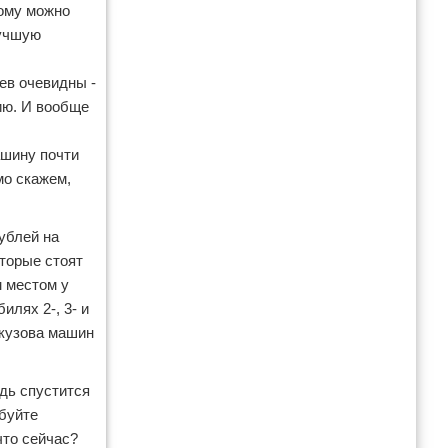
рому можно
лучшую
ев очевидны -
ию. И вообще
,
ашину почти
мо скажем,
ублей на
оторые стоят
 местом у
илях 2-, 3- и
 кузова машин
удь спустится
обуйте
что сейчас?