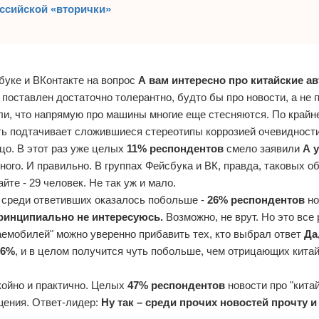
ссийской «вторички»
буке и ВКонтакте на вопрос
А вам интересно про китайские а
 поставлен достаточно толерантно, будто бы про новости, а не 
и, что напрямую про машины многие еще стесняются. По крайн
ь подтачивает сложившиеся стереотипы коррозией очевидности,
цо. В этот раз уже целых
11% респондентов
смело заявили
А 
ного. И правильно. В группах Фейсбука и ВК, правда, таковых о
йте - 29 человек. Не так уж и мало.
 среди ответивших оказалось побольше -
26% респондентов
но
принципиально не интересуюсь.
Возможно, не врут. Но это все 
аемобилей" можно уверенно прибавить тех, кто выбрал ответ
Да
16%
, и в целом получится чуть побольше, чем отрицающих кита
койно и практично. Целых
47% респондентов
новости про "кита
ащения. Ответ-лидер:
Ну так – среди прочих новостей прочту и