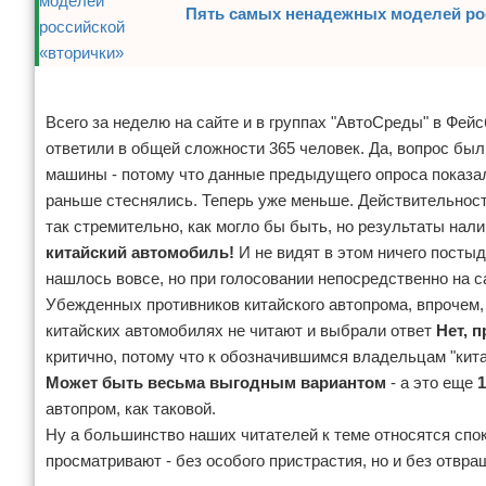
Пять самых ненадежных моделей ро
Реклама
Всего за неделю на сайте и в группах "АвтоСреды" в Фейс
ответили в общей сложности 365 человек. Да, вопрос был
машины - потому что данные предыдущего опроса показал
раньше стеснялись. Теперь уже меньше. Действительност
так стремительно, как могло бы быть, но результаты нали
китайский автомобиль!
И не видят в этом ничего постыд
нашлось вовсе, но при голосовании непосредственно на са
Убежденных противников китайского автопрома, впрочем,
китайских автомобилях не читают и выбрали ответ
Нет, 
критично, потому что к обозначившимся владельцам "кит
Может быть весьма выгодным вариантом
- а это еще
автопром, как таковой.
Ну а большинство наших читателей к теме относятся спо
просматривают - без особого пристрастия, но и без отвр