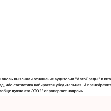
ы вновь выясняли отношение аудитории "АвтоСреды" к кит
од, ибо статистика набирается убедительная. И пренебреж
ообще нужно это ЭТО?" опровергает напрочь.