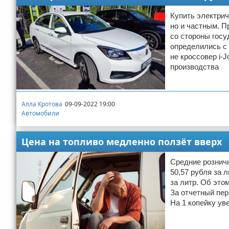
Купить электрич
но и частным. П
со стороны госу
определились с 
не кроссовер i-J
производства
Алла Кротова
09-09-2022 19:00
Автомобили
Цена на топливо медленно ползёт вверх
Средние розничн
50,57 рубля за 
за литр. Об это
За отчетный пер
На 1 копейку ув