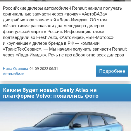
Российские дилеры автомобилей Renault начали получать
оригинальные запчасти через «дочку» «АвтоВАЗа» —
дистрибьютора запчастей «Лада-Имидж». Об этом
«Известиям» рассказали два менеджера дилеров
французской марки в России. Информацию также
подтвердили во Fresh Auto, «Автомире», «БН-Моторс»
и крупнейшем дилере бренда в РФ — компании
«ТрансТехСервис». — Мы начали получать запчасти Renault
через «Лада-Имидж». Речь не про абсолютно всех дилеров
Нина Осипова
04-09-2022 06:31
Подробнее
Автомобили
Каким будет новый Geely Atlas на
платформе Volvo: появились фото