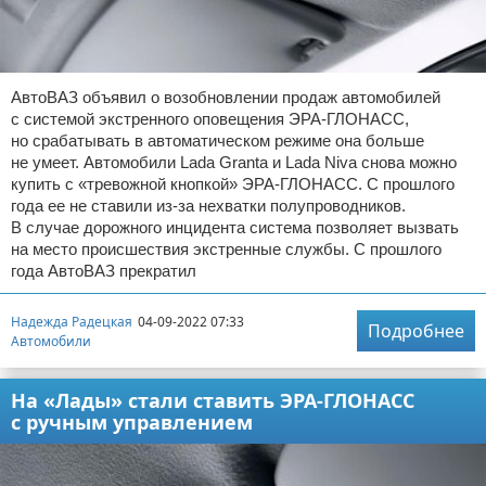
АвтоВАЗ объявил о возобновлении продаж автомобилей
с системой экстренного оповещения ЭРА-ГЛОНАСС,
но срабатывать в автоматическом режиме она больше
не умеет. Автомобили Lada Granta и Lada Niva снова можно
купить с «тревожной кнопкой» ЭРА-ГЛОНАСС. С прошлого
года ее не ставили из-за нехватки полупроводников.
В случае дорожного инцидента система позволяет вызвать
на место происшествия экстренные службы. С прошлого
года АвтоВАЗ прекратил
Надежда Радецкая
04-09-2022 07:33
Подробнее
Автомобили
На «Лады» стали ставить ЭРА-ГЛОНАСС
с ручным управлением