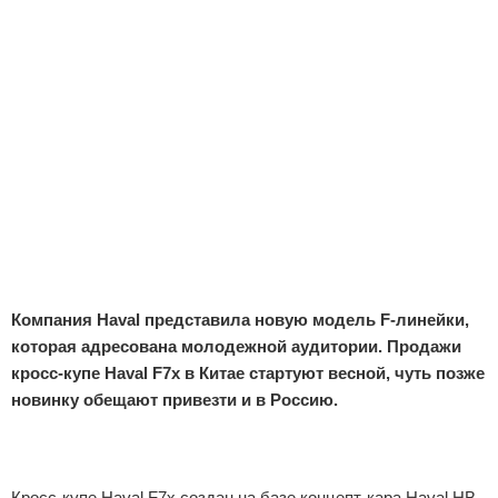
Отказ от ответственности
Экономика
Разное
Компания Haval представила новую модель F-линейки,
которая адресована молодежной аудитории. Продажи
кросс-купе Haval F7x в Китае стартуют весной, чуть позже
новинку обещают привезти и в Россию.
Реклама
Кросс-купе Haval F7x создан на базе концепт-кара Haval HB-