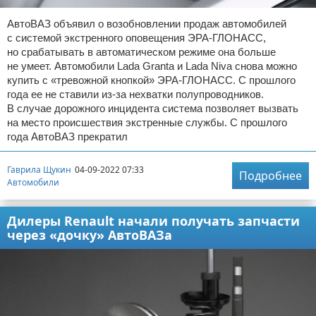
АвтоВАЗ объявил о возобновлении продаж автомобилей
с системой экстренного оповещения ЭРА-ГЛОНАСС,
но срабатывать в автоматическом режиме она больше
не умеет. Автомобили Lada Granta и Lada Niva снова можно
купить с «тревожной кнопкой» ЭРА-ГЛОНАСС. С прошлого
года ее не ставили из-за нехватки полупроводников.
В случае дорожного инцидента система позволяет вызвать
на место происшествия экстренные службы. С прошлого
года АвтоВАЗ прекратил
Гаврила Щукин
04-09-2022 07:33
Подробнее
Автомобили
Дилеры Renault начали получать запчасти
через «дочку» АвтоВАЗа