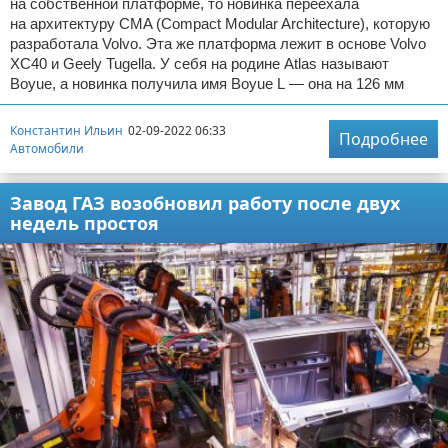
на собственной платформе, то новинка переехала
на архитектуру CMA (Compact Modular Architecture), которую
разработала Volvo. Эта же платформа лежит в основе Volvo
XC40 и Geely Tugella. У себя на родине Atlas называют
Boyue, а новинка получила имя Boyue L — она на 126 мм
Константин Ильин
02-09-2022 06:33
Подробнее
Автомобили
Завод ГАЗ возобновил работу после двух
недель простоя