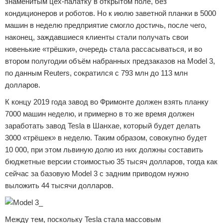
знаменитым цех-палатку в открытом поле, без
кондиционеров и роботов. Но к июлю заветной планки в 5000
машин в неделю предприятие смогло достичь, после чего,
наконец, заждавшиеся клиенты стали получать свои
новенькие «трёшки», очередь стала рассасываться, и во
втором полугодии объём набранных предзаказов на Model 3,
по данным Reuters, сократился с 793 млн до 113 млн
долларов.
К концу 2019 года завод во Фримонте должен взять планку
7000 машин неделю, и примерно в то же время должен
заработать завод Tesla в Шанхае, который будет делать
3000 «трёшек» в неделю. Таким образом, совокупно будет
10 000, при этом львиную долю из них должны составить
бюджетные версии стоимостью 35 тысяч долларов, тогда как
сейчас за базовую Model 3 с задним приводом нужно
выложить 44 тысячи долларов.
Между тем, поскольку Tesla стала массовым