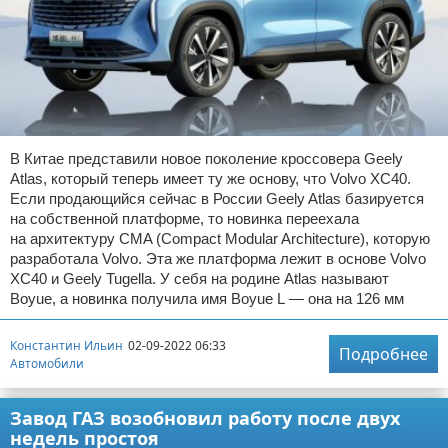
В Китае представили новое поколение кроссовера Geely
Atlas, который теперь имеет ту же основу, что Volvo XC40.
Если продающийся сейчас в России Geely Atlas базируется
на собственной платформе, то новинка переехала
на архитектуру CMA (Compact Modular Architecture), которую
разработала Volvo. Эта же платформа лежит в основе Volvo
XC40 и Geely Tugella. У себя на родине Atlas называют
Boyue, а новинка получила имя Boyue L — она на 126 мм
Константин Ильин
02-09-2022 06:33
Подробнее
Автомобили
Завод ГАЗ возобновил работу после двух
недель простоя