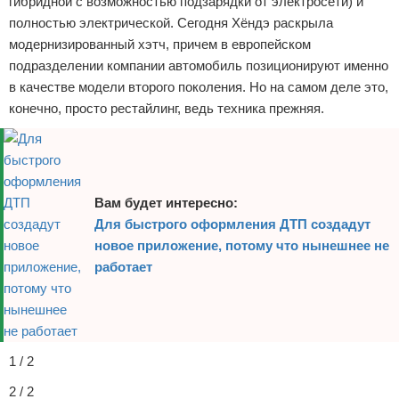
гибридной с возможностью подзарядки от электросети) и
Отказ от ответственности
Экономика
полностью электрической. Сегодня Хёндэ раскрыла
модернизированный хэтч, причем в европейском
Разное
подразделении компании автомобиль позиционируют именно
в качестве модели второго поколения. Но на самом деле это,
конечно, просто рестайлинг, ведь техника прежняя.
Вам будет интересно:
Для быстрого оформления ДТП создадут
новое приложение, потому что нынешнее не
работает
1 / 2
2 / 2