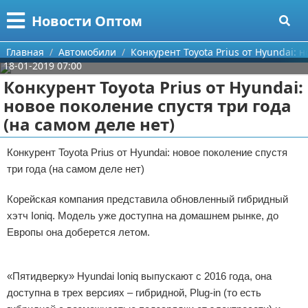
Меню
X
Новости Оптом
Главная
Главная
Автомобили
Конкурент Toyota Prius от Hyundai: н
18-01-2019 07:00
Категории
Конкурент Toyota Prius от Hyundai:
новое поколение спустя три года
Поиск
Информационные технологии
(на самом деле нет)
О проекте
Автомобили
Конкурент Toyota Prius от Hyundai: новое поколение спустя
три года (на самом деле нет)
Контакты
Знаменитости
Корейская компания представила обновленный гибридный
Сотрудничество
Политика
хэтч Ioniq. Модель уже доступна на домашнем рынке, до
Размещение рекламы
Природа
Европы она доберется летом.
Реклама
Для правообладателей
Философия
«Пятидверку» Hyundai Ioniq выпускают с 2016 года, она
доступна в трех версиях – гибридной, Plug-in (то есть
Условия предоставления информации
Культура