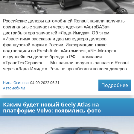
Российские дилеры автомобилей Renault начали получать
оригинальные запчасти через «дочку» «АвтоВАЗа» —
дистрибьютора запчастей «Лада-Имидж». Об этом
«Известиям» рассказали два менеджера дилеров
французской марки в России. Информацию также
подтвердили во Fresh Auto, «Автомире», «БН-Моторс»
и крупнейшем дилере бренда в РФ — компании
«ТрансТехСервис». — Мы начали получать запчасти Renault
через «Лада-Имидж». Речь не про абсолютно всех дилеров
Нина Осипова
04-09-2022 06:31
Подробнее
Автомобили
Каким будет новый Geely Atlas на
платформе Volvo: появились фото