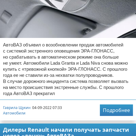
АвтоВАЗ объявил о возобновлении продаж автомобилей
с системой экстренного оповещения ЭРА-ГЛОНАСС,
но срабатывать в автоматическом режиме она больше
не умеет. Автомобили Lada Granta и Lada Niva снова можно
купить с «тревожной кнопкой» ЭРА-ГЛОНАСС. С прошлого
года ее не ставили из-за нехватки полупроводников.
В случае дорожного инцидента система позволяет вызвать
на место происшествия экстренные службы. С прошлого
года АвтоВАЗ прекратил
Гаврила Щукин
04-09-2022 07:33
Подробнее
Автомобили
Дилеры Renault начали получать запчасти
через «дочку» АвтоВАЗа