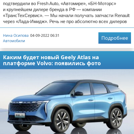
подтвердили во Fresh Auto, «Автомире», «БН-Моторс»
и крупнейшем дилере бренда в РФ — компании
«ТрансТехСервис». — Мы начали получать запчасти Renault
через «Лада-Имидж». Речь не про абсолютно всех дилеров
Нина Осипова
04-09-2022 06:31
Подробнее
Автомобили
Каким будет новый Geely Atlas на
платформе Volvo: появились фото