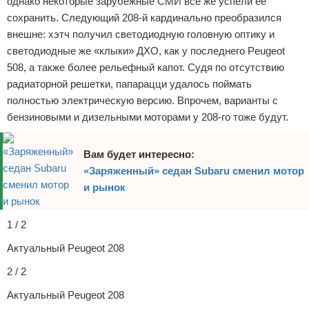
однако некоторые зарубежные СМИ все же успели ее
Отказ от ответственности
Экономика
сохранить. Следующий 208-й кардинально преобразился
внешне: хэтч получил светодиодную головную оптику и
Разное
светодиодные же «клыки» ДХО, как у последнего Peugeot
508, а также более рельефный капот. Судя по отсутствию
радиаторной решетки, папарацци удалось поймать
полностью электрическую версию. Впрочем, варианты с
бензиновыми и дизельными моторами у 208-го тоже будут.
Вам будет интересно:
«Заряженный» седан Subaru сменил мотор
и рынок
1 / 2
Актуальный Peugeot 208
2 / 2
Актуальный Peugeot 208