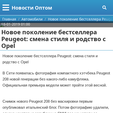
Меню
X
Новости Оптом
Главная
Главная
Автомобили
Новое поколение бестселлера Peugeo
16-01-2019 01:00
Категории
Новое поколение бестселлера
Peugeot: смена стиля и родство с
Поиск
Информационные технологии
Opel
О проекте
Автомобили
Новое поколение бестселлера Peugeot: смена стиля и
родство с Opel
Контакты
Знаменитости
В Сети появилась фотография компактного хэтчбека Peugeot
Сотрудничество
Политика
208 новой генерации без какого-либо камуфляжа.
Размещение рекламы
Природа
Официальная премьера модели может пройти этой весной.
Реклама
Для правообладателей
Философия
Снимок нового Peugeot 208 без маскировки первым
опубликовал итальянский блог. Потом фотографию удалили,
Условия предоставления информации
Культура