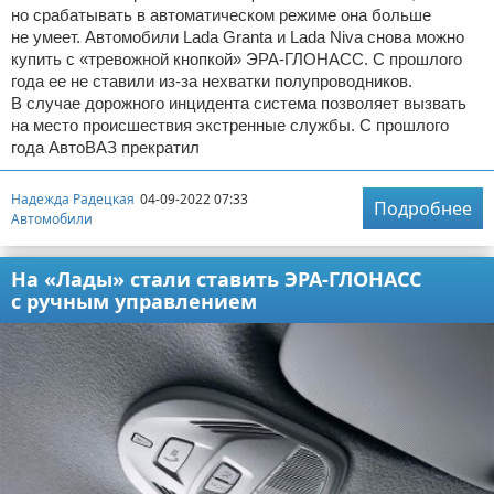
но срабатывать в автоматическом режиме она больше
не умеет. Автомобили Lada Granta и Lada Niva снова можно
купить с «тревожной кнопкой» ЭРА-ГЛОНАСС. С прошлого
года ее не ставили из-за нехватки полупроводников.
В случае дорожного инцидента система позволяет вызвать
на место происшествия экстренные службы. С прошлого
года АвтоВАЗ прекратил
Надежда Радецкая
04-09-2022 07:33
Подробнее
Автомобили
На «Лады» стали ставить ЭРА-ГЛОНАСС
с ручным управлением