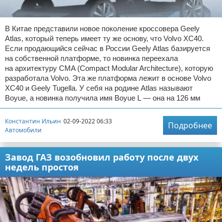
В Китае представили новое поколение кроссовера Geely
Atlas, который теперь имеет ту же основу, что Volvo XC40.
Если продающийся сейчас в России Geely Atlas базируется
на собственной платформе, то новинка переехала
на архитектуру CMA (Compact Modular Architecture), которую
разработала Volvo. Эта же платформа лежит в основе Volvo
XC40 и Geely Tugella. У себя на родине Atlas называют
Boyue, а новинка получила имя Boyue L — она на 126 мм
Константин Ильин
02-09-2022 06:33
Подробнее
Автомобили
Завод ГАЗ возобновил работу после двух
недель простоя