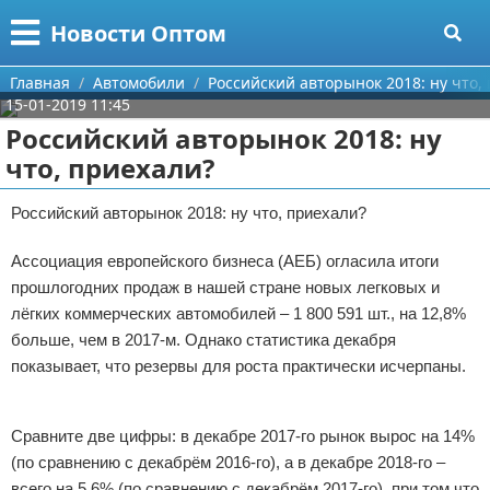
Меню
X
Новости Оптом
Главная
Главная
Автомобили
Российский авторынок 2018: ну что,
15-01-2019 11:45
Категории
Российский авторынок 2018: ну
что, приехали?
Поиск
Информационные технологии
Российский авторынок 2018: ну что, приехали?
О проекте
Автомобили
Ассоциация европейского бизнеса (АЕБ) огласила итоги
Контакты
Знаменитости
прошлогодних продаж в нашей стране новых легковых и
лёгких коммерческих автомобилей – 1 800 591 шт., на 12,8%
Сотрудничество
Политика
больше, чем в 2017-м. Однако статистика декабря
показывает, что резервы для роста практически исчерпаны.
Размещение рекламы
Природа
Реклама
Для правообладателей
Философия
Сравните две цифры: в декабре 2017-го рынок вырос на 14%
(по сравнению с декабрём 2016-го), а в декабре 2018-го –
Условия предоставления информации
Культура
всего на 5,6% (по сравнению с декабрём 2017-го), при том что