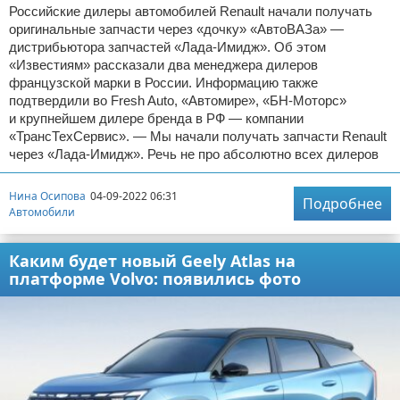
Российские дилеры автомобилей Renault начали получать
оригинальные запчасти через «дочку» «АвтоВАЗа» —
дистрибьютора запчастей «Лада-Имидж». Об этом
«Известиям» рассказали два менеджера дилеров
французской марки в России. Информацию также
подтвердили во Fresh Auto, «Автомире», «БН-Моторс»
и крупнейшем дилере бренда в РФ — компании
«ТрансТехСервис». — Мы начали получать запчасти Renault
через «Лада-Имидж». Речь не про абсолютно всех дилеров
Нина Осипова
04-09-2022 06:31
Подробнее
Автомобили
Каким будет новый Geely Atlas на
платформе Volvo: появились фото