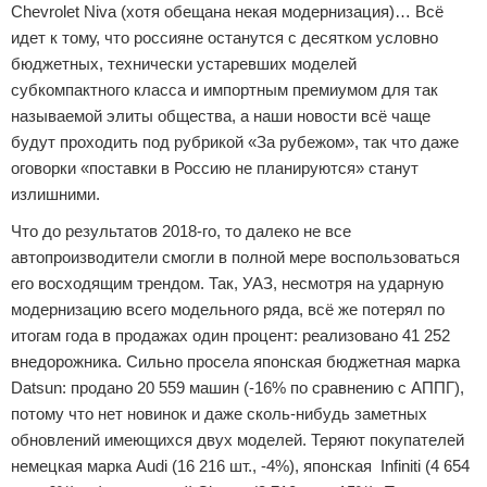
Chevrolet Niva (хотя обещана некая модернизация)… Всё
идет к тому, что россияне останутся с десятком условно
бюджетных, технически устаревших моделей
субкомпактного класса и импортным премиумом для так
называемой элиты общества, а наши новости всё чаще
будут проходить под рубрикой «За рубежом», так что даже
оговорки «поставки в Россию не планируются» станут
излишними.
Что до результатов 2018-го, то далеко не все
автопроизводители смогли в полной мере воспользоваться
его восходящим трендом. Так, УАЗ, несмотря на ударную
модернизацию всего модельного ряда, всё же потерял по
итогам года в продажах один процент: реализовано 41 252
внедорожника. Сильно просела японская бюджетная марка
Datsun: продано 20 559 машин (-16% по сравнению с АППГ),
потому что нет новинок и даже сколь-нибудь заметных
обновлений имеющихся двух моделей. Теряют покупателей
немецкая марка Audi (16 216 шт., -4%), японская Infiniti (4 654