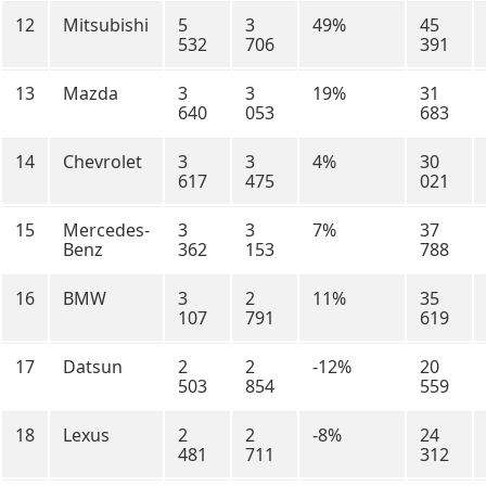
12
Mitsubishi
5
3
49%
45
532
706
391
13
Mazda
3
3
19%
31
640
053
683
14
Chevrolet
3
3
4%
30
617
475
021
15
Mercedes-
3
3
7%
37
Benz
362
153
788
16
BMW
3
2
11%
35
107
791
619
17
Datsun
2
2
-12%
20
503
854
559
18
Lexus
2
2
-8%
24
481
711
312