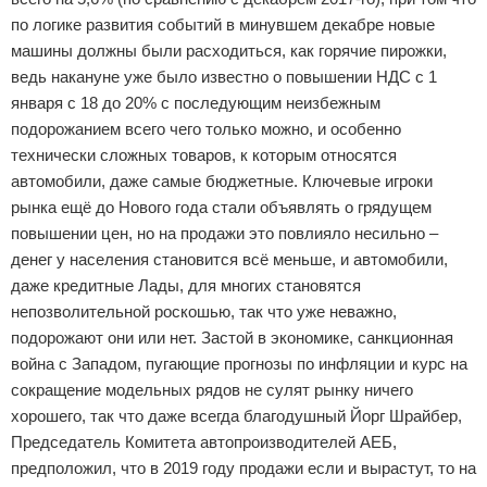
по логике развития событий в минувшем декабре новые
Отказ от ответственности
Экономика
машины должны были расходиться, как горячие пирожки,
Разное
ведь накануне уже было известно о повышении НДС с 1
января с 18 до 20% с последующим неизбежным
подорожанием всего чего только можно, и особенно
технически сложных товаров, к которым относятся
автомобили, даже самые бюджетные. Ключевые игроки
рынка ещё до Нового года стали объявлять о грядущем
повышении цен, но на продажи это повлияло несильно –
денег у населения становится всё меньше, и автомобили,
даже кредитные Лады, для многих становятся
непозволительной роскошью, так что уже неважно,
подорожают они или нет. Застой в экономике, санкционная
война с Западом, пугающие прогнозы по инфляции и курс на
сокращение модельных рядов не сулят рынку ничего
хорошего, так что даже всегда благодушный Йорг Шрайбер,
Председатель Комитета автопроизводителей АЕБ,
предположил, что в 2019 году продажи если и вырастут, то на