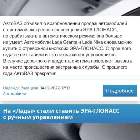
АвтоВАЗ объявил о возобновлении продаж автомобилей
с системой экстренного оповещения ЭРА-ГЛОНАСС,
но срабатывать в автоматическом режиме она больше
не умеет. Автомобили Lada Granta и Lada Niva снова можно
купить с «тревожной кнопкой» ЭРА-ГЛОНАСС. С прошлого
года ее не ставили из-за нехватки полупроводников.
В случае дорожного инцидента система позволяет вызвать
на место происшествия экстренные службы. С прошлого
года АвтоВАЗ прекратил
Надежда Радецкая
04-09-2022 07:33
Подробнее
Автомобили
На «Лады» стали ставить ЭРА-ГЛОНАСС
с ручным управлением