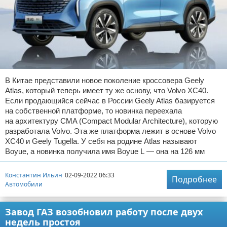
В Китае представили новое поколение кроссовера Geely
Atlas, который теперь имеет ту же основу, что Volvo XC40.
Если продающийся сейчас в России Geely Atlas базируется
на собственной платформе, то новинка переехала
на архитектуру CMA (Compact Modular Architecture), которую
разработала Volvo. Эта же платформа лежит в основе Volvo
XC40 и Geely Tugella. У себя на родине Atlas называют
Boyue, а новинка получила имя Boyue L — она на 126 мм
Константин Ильин
02-09-2022 06:33
Подробнее
Автомобили
Завод ГАЗ возобновил работу после двух
недель простоя