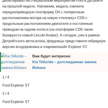
дебютировал на специальном мероприятии Ford в Детройте
Отказ от ответственности
Экономика
на прошлой неделе. Напомним, модель сменила
переднеприводную платформу D4 с поперечным
Разное
расположением мотора на новую «тележку» CD6 с
продольным расположением двигателя и постоянным
приводом на задние колеса (на платформе CD6 также
базируется новый Lincoln Aviator). А сегодня, уже в рамках
Детройтского автосалона, фордовцы представили гибридную
версию вседорожника и «заряженный» Explorer ST.
Вам будет интересно:
Kia Telluride – долгожданная замена
Mohave
1 / 4
Ford Explorer ST
2 / 4
Ford Explorer ST