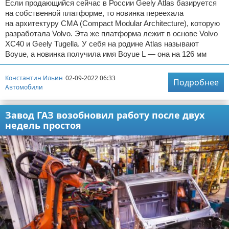
Если продающийся сейчас в России Geely Atlas базируется
на собственной платформе, то новинка переехала
на архитектуру CMA (Compact Modular Architecture), которую
разработала Volvo. Эта же платформа лежит в основе Volvo
XC40 и Geely Tugella. У себя на родине Atlas называют
Boyue, а новинка получила имя Boyue L — она на 126 мм
Константин Ильин
02-09-2022 06:33
Подробнее
Автомобили
Завод ГАЗ возобновил работу после двух
недель простоя