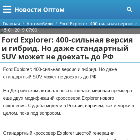
Меню
X
Новости Оптом
Главная
Главная
Автомобили
Ford Explorer: 400-сильная версия 
15-01-2019 07:00
Категории
Ford Explorer: 400-сильная версия
и гибрид. Но даже стандартный
Поиск
Информационные технологии
SUV может не доехать до РФ
О проекте
Автомобили
Ford Explorer: 400-сильная версия и гибрид. Но даже
стандартный SUV может не доехать до РФ
Контакты
Знаменитости
На Детройтском автосалоне состоялась мировая премьера
Сотрудничество
Политика
еще двух модификаций кроссовера Explorer нового
Размещение рекламы
Природа
поколения. Судьба модели в России, впрочем, как и марки в
целом, пока под вопросом.
Для правообладателей
Философия
Реклама
Стандартный кроссовер Explorer шестой генерации
Условия предоставления информации
Культура