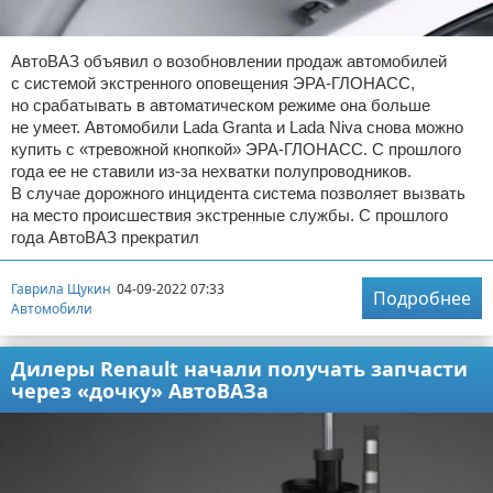
АвтоВАЗ объявил о возобновлении продаж автомобилей
с системой экстренного оповещения ЭРА-ГЛОНАСС,
но срабатывать в автоматическом режиме она больше
не умеет. Автомобили Lada Granta и Lada Niva снова можно
купить с «тревожной кнопкой» ЭРА-ГЛОНАСС. С прошлого
года ее не ставили из-за нехватки полупроводников.
В случае дорожного инцидента система позволяет вызвать
на место происшествия экстренные службы. С прошлого
года АвтоВАЗ прекратил
Гаврила Щукин
04-09-2022 07:33
Подробнее
Автомобили
Дилеры Renault начали получать запчасти
через «дочку» АвтоВАЗа