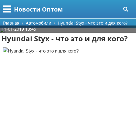
Меню
X
Новости Оптом
Главная
Главная
Автомобили
Hyundai Styx - что это и для кого?
11-01-2019 13:45
Категории
Hyundai Styx - что это и для кого?
Поиск
Информационные технологии
О проекте
Автомобили
Контакты
Знаменитости
Сотрудничество
Политика
Размещение рекламы
Природа
Для правообладателей
Философия
Условия предоставления информации
Культура