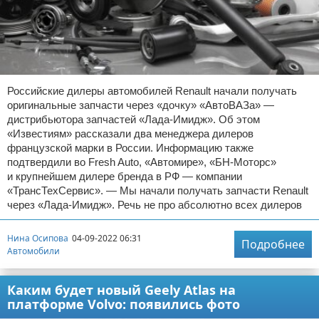
Российские дилеры автомобилей Renault начали получать
оригинальные запчасти через «дочку» «АвтоВАЗа» —
дистрибьютора запчастей «Лада-Имидж». Об этом
«Известиям» рассказали два менеджера дилеров
французской марки в России. Информацию также
подтвердили во Fresh Auto, «Автомире», «БН-Моторс»
и крупнейшем дилере бренда в РФ — компании
«ТрансТехСервис». — Мы начали получать запчасти Renault
через «Лада-Имидж». Речь не про абсолютно всех дилеров
Нина Осипова
04-09-2022 06:31
Подробнее
Автомобили
Каким будет новый Geely Atlas на
платформе Volvo: появились фото