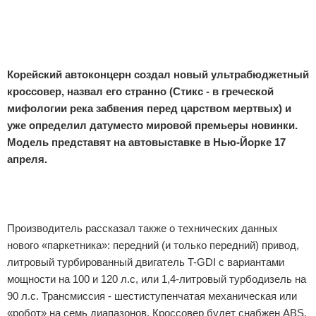
Отказ от ответственности
Экономика
Разное
Корейский автоконцерн создал новый ультрабюджетный
кроссовер, назвал его странно (Стикс - в греческой
мифологии река забвения перед царством мертвых) и
уже определил датуместо мировой премьеры новинки.
Модель представят на автовыставке в Нью-Йорке 17
апреля.
Реклама
Производитель рассказал также о технических данных
нового «паркетника»: передний (и только передний) привод,
литровый турбированный двигатель T-GDI с вариантами
мощности на 100 и 120 л.с, или 1,4-литровый турбодизель на
90 л.с. Трансмиссия - шестиступенчатая механическая или
«робот» на семь диапазонов. Кроссовер будет снабжен ABS,