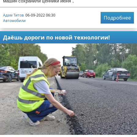
машин сохранили ценники июня",
Адам Титов
06-09-2022 06:30
Подробнее
Автомобили
Даёшь дороги по новой технологии!