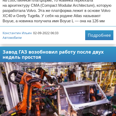
на собственной платформе, то новинка переехала
на архитектуру CMA (Compact Modular Architecture), которую
разработала Volvo. Эта же платформа лежит в основе Volvo
XC40 и Geely Tugella. У себя на родине Atlas называют
Boyue, а новинка получила имя Boyue L — она на 126 мм
Константин Ильин
02-09-2022 06:33
Подробнее
Автомобили
Завод ГАЗ возобновил работу после двух
недель простоя