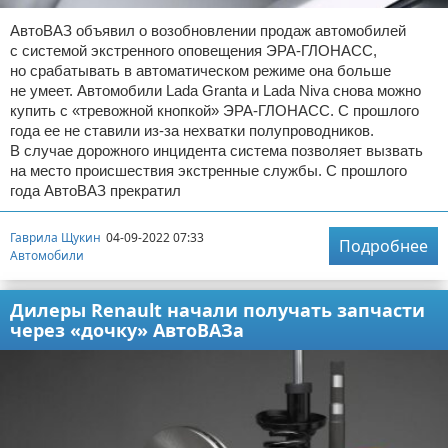
АвтоВАЗ объявил о возобновлении продаж автомобилей
с системой экстренного оповещения ЭРА-ГЛОНАСС,
но срабатывать в автоматическом режиме она больше
не умеет. Автомобили Lada Granta и Lada Niva снова можно
купить с «тревожной кнопкой» ЭРА-ГЛОНАСС. С прошлого
года ее не ставили из-за нехватки полупроводников.
В случае дорожного инцидента система позволяет вызвать
на место происшествия экстренные службы. С прошлого
года АвтоВАЗ прекратил
Гаврила Щукин
04-09-2022 07:33
Подробнее
Автомобили
Дилеры Renault начали получать запчасти
через «дочку» АвтоВАЗа