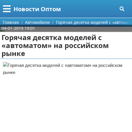
Меню
X
Новости Оптом
Главная
Главная
Автомобили
Горячая десятка моделей с «автома
04-01-2019 19:01
Категории
Горячая десятка моделей с
«автоматом» на российском
Поиск
Информационные технологии
рынке
О проекте
Автомобили
Контакты
Знаменитости
Сотрудничество
Политика
Размещение рекламы
Природа
Для правообладателей
Философия
Условия предоставления информации
Культура