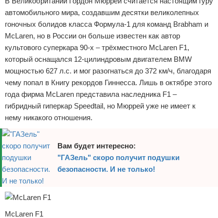
В Великобритании Гордон Мюррей считается настоящим гуру
Отказ от ответственности
Экономика
автомобильного мира, создавшим десятки великолепных
гоночных болидов класса Формула-1 для команд Brabham и
Разное
McLaren, но в России он больше известен как автор
культового суперкара 90-х – трёхместного McLaren F1,
который оснащался 12-цилиндровым двигателем BMW
мощностью 627 л.с. и мог разогнаться до 372 км/ч, благодаря
чему попал в Книгу рекордов Гиннесса. Лишь в октябре этого
года фирма McLaren представила наследника F1 –
гибридный гиперкар Speedtail, но Мюррей уже не имеет к
нему никакого отношения.
Вам будет интересно:
"ГАЗель" скоро получит подушки
безопасности. И не только!
McLaren F1