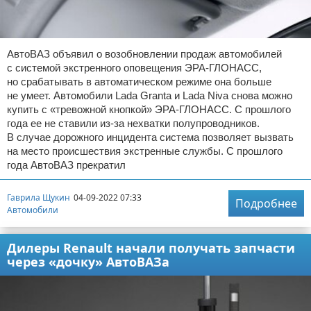
АвтоВАЗ объявил о возобновлении продаж автомобилей
с системой экстренного оповещения ЭРА-ГЛОНАСС,
но срабатывать в автоматическом режиме она больше
не умеет. Автомобили Lada Granta и Lada Niva снова можно
купить с «тревожной кнопкой» ЭРА-ГЛОНАСС. С прошлого
года ее не ставили из-за нехватки полупроводников.
В случае дорожного инцидента система позволяет вызвать
на место происшествия экстренные службы. С прошлого
года АвтоВАЗ прекратил
Гаврила Щукин
04-09-2022 07:33
Подробнее
Автомобили
Дилеры Renault начали получать запчасти
через «дочку» АвтоВАЗа