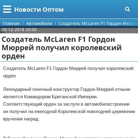
Меню
X
Новости Оптом
Главная
Главная
Автомобили
Создатель McLaren F1 Гордон Мюрре
28-12-2018 20:00
Категории
Создатель McLaren F1 Гордон
Мюррей получил королевский
Поиск
Информационные технологии
орден
О проекте
Автомобили
Создатель McLaren F1 Гордон Мюррей получил королевский
орден
Контакты
Знаменитости
Легендарный гоночный конструктор Гордон Мюррей отныне
Сотрудничество
Политика
является Командором Британской Империи.
Размещение рекламы
Природа
Соответствующий орден за заслуги в автомобилестроении
он получил на ежегодной Королевской новогодней церемонии
Для правообладателей
Философия
вручения наград.
Реклама
Условия предоставления информации
Культура