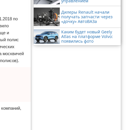
управлением
Дилеры Renault начали
получать запчасти через
1.2018 по
«дочку» АвтоВАЗа
авило
Каким будет новый Geely
още и
Atlas на платформе Volvo:
ный полис
появились фото
ических
а москвичей
 полисов).
 компаний,