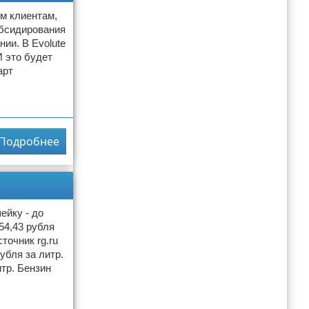
ым клиентам,
убсидирования
ии. В Evolute
 это будет
арт
Подробнее
ейку - до
54,43 рубля
точник rg.ru
убля за литр.
итр. Бензин