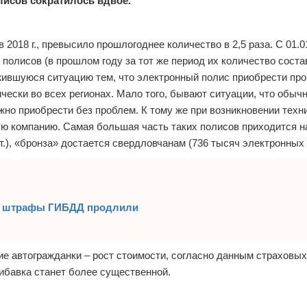
лисов сократилось вдвое.
018 г., превысило прошлогоднее количество в 2,5 раза. С 01.0
 полисов (в прошлом году за тот же период их количество сост
ожившуюся ситуацию тем, что электронный полис приобрести пр
чески во всех регионах. Мало того, бывают ситуации, что обыч
жно приобрести без проблем. К тому же при возникновении техн
ю компанию. Самая большая часть таких полисов приходится н
шт.), «бронза» достается свердловчанам (736 тысяч электронных
на штрафы ГИБДД продлили
е автогражданки – рост стоимости, согласно данным страховых
ибавка станет более существенной.