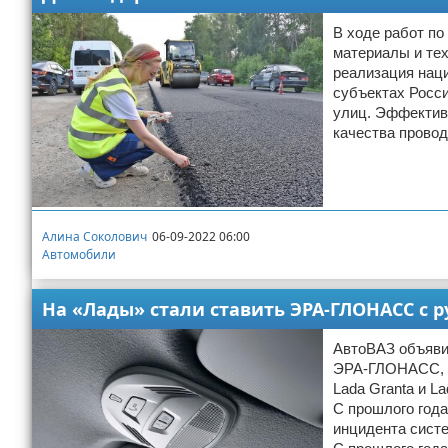
В ходе работ п
материалы и тех
реализация наци
субъектах Росси
улиц. Эффектив
качества провод
Алина Соколович
06-09-2022 06:00
Автомобили
На «Лады» стали ставить ЭРА-ГЛОНАСС с
АвтоВАЗ объяви
ЭРА-ГЛОНАСС, н
Lada Granta и L
С прошлого года
инцидента сист