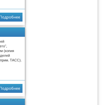
Подробнее
лей
то",
и (копия
оделей
 прим. ТАСС).
Подробнее