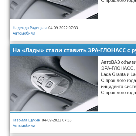
С прошлого год
Надежда Радецкая
04-09-2022 07:33
Автомобили
На «Лады» стали ставить ЭРА-ГЛОНАСС с
АвтоВАЗ объяви
ЭРА-ГЛОНАСС, н
Lada Granta и L
С прошлого года
инцидента сист
С прошлого год
Гаврила Щукин
04-09-2022 07:33
Автомобили