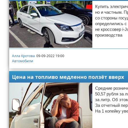
Купить электрич
но и частным. П
со стороны госу
определились с 
не кроссовер i-J
производства
Алла Кротова
09-09-2022 19:00
Автомобили
Цена на топливо медленно ползёт вверх
Средние розничн
50,57 рубля за 
за литр. Об это
За отчетный пер
На 1 копейку ув