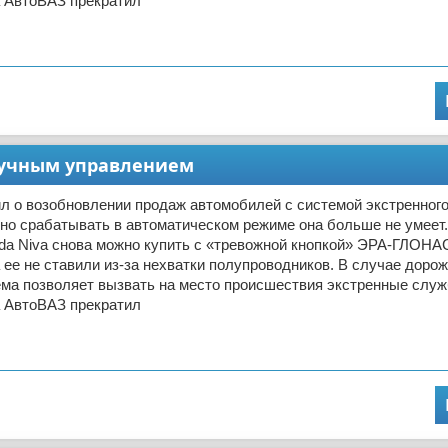
а АвтоВАЗ прекратил
 ручным управлением
л о возобновлении продаж автомобилей с системой экстренног
о срабатывать в автоматическом режиме она больше не умеет
ada Niva снова можно купить с «тревожной кнопкой» ЭРА-ГЛОНА
 ее не ставили из-за нехватки полупроводников. В случае дорож
ема позволяет вызвать на место происшествия экстренные служ
а АвтоВАЗ прекратил