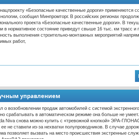
о нацпроекту «Безопасные качественные дороги» применяются 
нологии, сообщил Минпромторг. В российских регионах продол
онального проекта «Безопасные качественные дороги». В текущ
и в нормативное состояние приведут свыше 16 тыс. км трасс и 
ность выполнения строительно-монтажных мероприятий напрям
имых работ,
 ручным управлением
л о возобновлении продаж автомобилей с системой экстренног
о срабатывать в автоматическом режиме она больше не умеет
ada Niva снова можно купить с «тревожной кнопкой» ЭРА-ГЛОНА
 ее не ставили из-за нехватки полупроводников. В случае дорож
ема позволяет вызвать на место происшествия экстренные служ