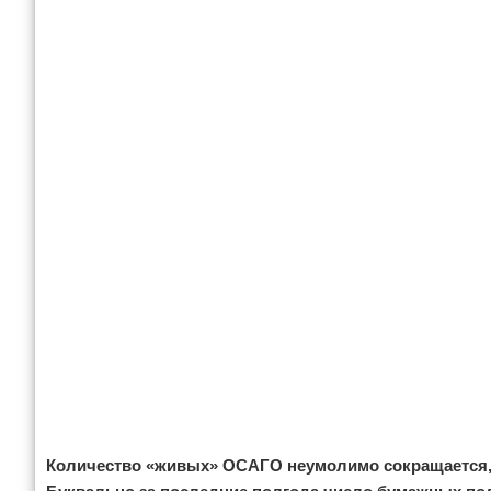
Отказ от ответственности
Экономика
Разное
Количество «живых» ОСАГО неумолимо сокращается, 