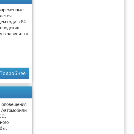
современные
жается
ем году в 84
городских
ую зависит от
Подробнее
о оповещения
. Автомобили
СС.
ного
бы.