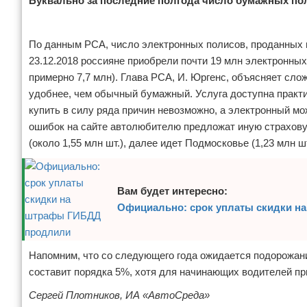
Буквально за последние полгода число бумажных по
Реклама
По данным РСА, число электронных полисов, проданных в 2
23.12.2018 россияне приобрели почти 19 млн электронных
примерно 7,7 млн). Глава РСА, И. Юргенс, объясняет сл
удобнее, чем обычный бумажный. Услуга доступна практи
купить в силу ряда причин невозможно, а электронный мо
ошибок на сайте автолюбителю предложат иную страхову
(около 1,55 млн шт.), далее идет Подмосковье (1,23 млн 
Вам будет интересно:
Официально: срок уплаты скидки 
Напомним, что со следующего года ожидается подорожани
составит порядка 5%, хотя для начинающих водителей пр
Сергей Плотников,
ИА «АвтоСреда»