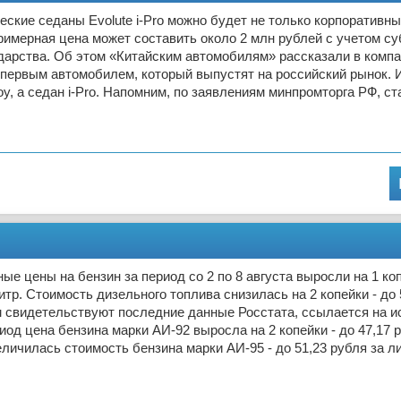
еские седаны Evolute i-Pro можно будет не только корпоративн
римерная цена может составить около 2 млн рублей с учетом с
дарства. Об этом «Китайским автомобилям» рассказали в компан
первым автомобилем, который выпустят на российский рынок. И
oy, а седан i-Pro. Напомним, по заявлениям минпромторга РФ, ст
ые цены на бензин за период со 2 по 8 августа выросли на 1 коп
литр. Стоимость дизельного топлива снизилась на 2 копейки - до 
м свидетельствуют последние данные Росстата, ссылается на ис
иод цена бензина марки АИ-92 выросла на 2 копейки - до 47,17 р
еличилась стоимость бензина марки АИ-95 - до 51,23 рубля за л