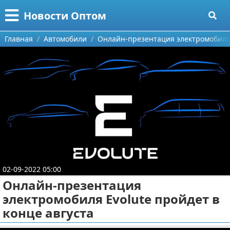
Меню
X
Новости Оптом
Главная
Главная
Автомобили
Онлайн-презентация электромобиля 
Категории
Поиск
Информационные технологии
О проекте
Автомобили
Контакты
Знаменитости
Сотрудничество
Политика
02-09-2022 05:00
Размещение рекламы
Природа
Онлайн-презентация
электромобиля Evolute пройдет в
Для правообладателей
Философия
конце августа
Условия предоставления информации
Культура