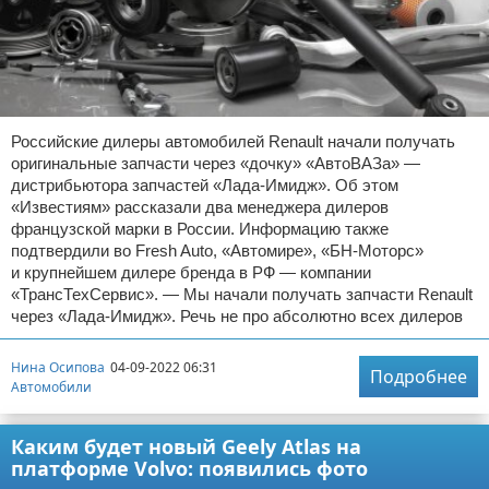
Российские дилеры автомобилей Renault начали получать
оригинальные запчасти через «дочку» «АвтоВАЗа» —
дистрибьютора запчастей «Лада-Имидж». Об этом
«Известиям» рассказали два менеджера дилеров
французской марки в России. Информацию также
подтвердили во Fresh Auto, «Автомире», «БН-Моторс»
и крупнейшем дилере бренда в РФ — компании
«ТрансТехСервис». — Мы начали получать запчасти Renault
через «Лада-Имидж». Речь не про абсолютно всех дилеров
Нина Осипова
04-09-2022 06:31
Подробнее
Автомобили
Каким будет новый Geely Atlas на
платформе Volvo: появились фото