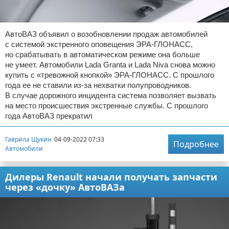
АвтоВАЗ объявил о возобновлении продаж автомобилей
с системой экстренного оповещения ЭРА-ГЛОНАСС,
но срабатывать в автоматическом режиме она больше
не умеет. Автомобили Lada Granta и Lada Niva снова можно
купить с «тревожной кнопкой» ЭРА-ГЛОНАСС. С прошлого
года ее не ставили из-за нехватки полупроводников.
В случае дорожного инцидента система позволяет вызвать
на место происшествия экстренные службы. С прошлого
года АвтоВАЗ прекратил
Гаврила Щукин
04-09-2022 07:33
Подробнее
Автомобили
Дилеры Renault начали получать запчасти
через «дочку» АвтоВАЗа