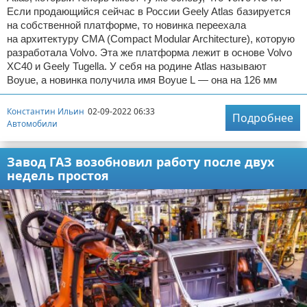
Если продающийся сейчас в России Geely Atlas базируется
на собственной платформе, то новинка переехала
на архитектуру CMA (Compact Modular Architecture), которую
разработала Volvo. Эта же платформа лежит в основе Volvo
XC40 и Geely Tugella. У себя на родине Atlas называют
Boyue, а новинка получила имя Boyue L — она на 126 мм
Константин Ильин
02-09-2022 06:33
Подробнее
Автомобили
Завод ГАЗ возобновил работу после двух
недель простоя