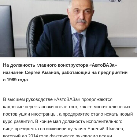
Отказ от ответственности
Экономика
Разное
На должность главного конструктора «АвтоВАЗа»
назначен Сергей Аманов, работающий на предприятии
с 1989 года.
Реклама
В высшем руководстве «АвтоВАЗа» продолжаются
кадровые перестановки после того, как со многих ключевых
постов ушли иностранцы, а предприятие стало искать новый
курс развития. В конце мая должность исполнительного
вице-президента по инжинирингу занял Евгений Шмелев,
который до 2014 года фактически руководил всеми