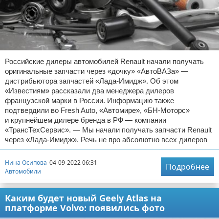
Российские дилеры автомобилей Renault начали получать
оригинальные запчасти через «дочку» «АвтоВАЗа» —
дистрибьютора запчастей «Лада-Имидж». Об этом
«Известиям» рассказали два менеджера дилеров
французской марки в России. Информацию также
подтвердили во Fresh Auto, «Автомире», «БН-Моторс»
и крупнейшем дилере бренда в РФ — компании
«ТрансТехСервис». — Мы начали получать запчасти Renault
через «Лада-Имидж». Речь не про абсолютно всех дилеров
Нина Осипова
04-09-2022 06:31
Подробнее
Автомобили
Каким будет новый Geely Atlas на
платформе Volvo: появились фото