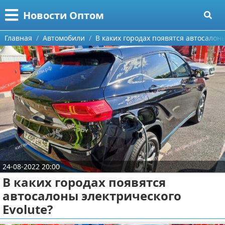
Меню
X
Новости Оптом
Главная
Главная
Автомобили
В каких городах появятся автосалоны
Категории
Поиск
Информационные технологии
О проекте
Автомобили
Контакты
Знаменитости
Сотрудничество
Политика
24-08-2022 20:00
Размещение рекламы
Природа
В каких городах появятся
автосалоны электрического
Для правообладателей
Философия
Evolute?
Условия предоставления информации
Культура