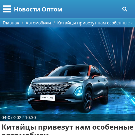
Меню
X
Новости Оптом
Главная
Главная
Автомобили
Китайцы привезут нам особенные а
Категории
Поиск
Информационные технологии
О проекте
Автомобили
Контакты
Знаменитости
Сотрудничество
Политика
Размещение рекламы
Природа
Для правообладателей
Философия
04-07-2022 10:30
Китайцы привезут нам особенные
Условия предоставления информации
Культура
автомобили