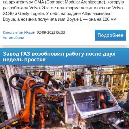
на архитектуру CMA (Compact Modular Architecture), которую
разработала Volvo. Эта же платформа лежит в основе Volvo
XC40 и Geely Tugella. У себя на родине Atlas называют
Boyue, а новинка получила имя Boyue L — она на 126 мм
Константин Ильин
02-09-2022 06:33
Подробнее
Автомобили
Завод ГАЗ возобновил работу после двух
недель простоя