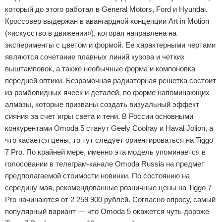
который до этого работал в General Motors, Ford и Hyundai.
Кроссовер выдержан в авангардной концепции Art in Motion
(«искусство в движении»), которая направлена на
эксперименты с цветом и формой. Ее характерными чертами
являются сочетание плавных линий кузова и четких
выштамповок, а также необычные форма и компоновка
передней оптики. Безрамочная радиаторная решетка состоит
из ромбовидных ячеек и деталей, по форме напоминающих
алмазы, которые призваны создать визуальный эффект
сияния за счет игры света и тени. В России основными
конкурентами Omoda 5 станут Geely Coolray и Haval Jolion, а
что касается цены, то тут следует ориентироваться на Tiggo
7 Pro. По крайней мере, именно эта модель упоминается в
голосовании в телеграм-канале Omoda Russia на предмет
предполагаемой стоимости новинки. По состоянию на
середину мая, рекомендованные розничные цены на Tiggo 7
Pro начинаются от 2 259 900 рублей. Согласно опросу, самый
популярный вариант — что Omoda 5 окажется чуть дороже