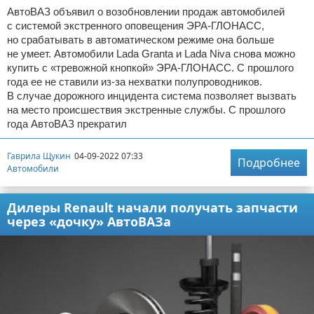
АвтоВАЗ объявил о возобновлении продаж автомобилей
с системой экстренного оповещения ЭРА-ГЛОНАСС,
но срабатывать в автоматическом режиме она больше
не умеет. Автомобили Lada Granta и Lada Niva снова можно
купить с «тревожной кнопкой» ЭРА-ГЛОНАСС. С прошлого
года ее не ставили из-за нехватки полупроводников.
В случае дорожного инцидента система позволяет вызвать
на место происшествия экстренные службы. С прошлого
года АвтоВАЗ прекратил
Гаврила Щукин
04-09-2022 07:33
Подробнее
Автомобили
Дилеры Renault начали получать запчасти
через «дочку» АвтоВАЗа