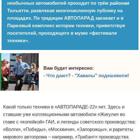
необычных автомобилей проходит по трём районам
Тольятти, развлекая многочисленную публику на
площадях. По традиции АВТОПАРАД заезжает и в
Парковый комплекс истории техники, приветствуя
посетителей, проходящего в музее «фестиваля
техники».
Вам будет интересно:
- Что дают? - "Хавалы" подешевели!
Реклама
Какой только техники в «АВТОПАРАДЕ-22» нет. Здесь и
ставшие уже коллекционными автомобили «Жигули» во
главе с «копейкой» ГАИ, и легенды советского производства:
«Волги», «Победы», «Москвичи», «Запорожцы», и раритеты
мирового автопрома – например, «Трабант» производства