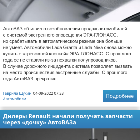
АвтоВАЗ объявил о возобновлении продаж автомобилей
с системой экстренного оповещения ЭРА-ГЛОНАСС,
но срабатывать в автоматическом режиме она больше
не умеет. Автомобили Lada Granta и Lada Niva снова можно
купить с «тревожной кнопкой» ЭРА-ГЛОНАСС. С прошлого
года ее не ставили из-за нехватки полупроводников.
В случае дорожного инцидента система позволяет вызвать
на место происшествия экстренные службы. С прошлого
года АвтоВАЗ прекратил
Гаврила Щукин
04-09-2022 07:33
Подробнее
Автомобили
Дилеры Renault начали получать запчасти
через «дочку» АвтоВАЗа