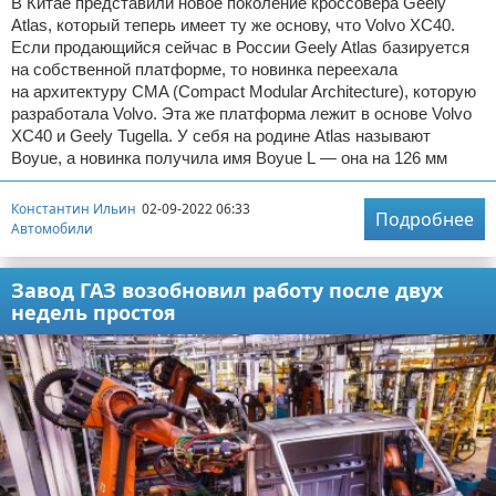
В Китае представили новое поколение кроссовера Geely
Atlas, который теперь имеет ту же основу, что Volvo XC40.
Если продающийся сейчас в России Geely Atlas базируется
на собственной платформе, то новинка переехала
на архитектуру CMA (Compact Modular Architecture), которую
разработала Volvo. Эта же платформа лежит в основе Volvo
XC40 и Geely Tugella. У себя на родине Atlas называют
Boyue, а новинка получила имя Boyue L — она на 126 мм
Константин Ильин
02-09-2022 06:33
Подробнее
Автомобили
Завод ГАЗ возобновил работу после двух
недель простоя