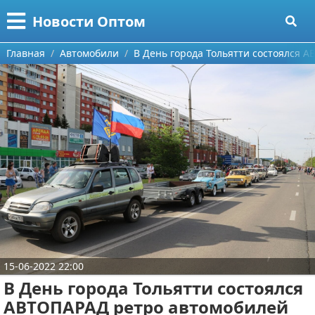
Меню
X
Новости Оптом
Главная
Главная
Автомобили
В День города Тольятти состоялся 
Категории
Поиск
Информационные технологии
О проекте
Автомобили
Контакты
Знаменитости
Сотрудничество
Политика
Размещение рекламы
Природа
15-06-2022 22:00
Для правообладателей
Философия
В День города Тольятти состоялся
Условия предоставления информации
Культура
АВТОПАРАД ретро автомобилей