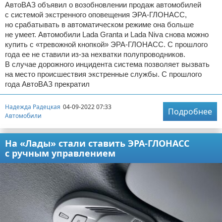
АвтоВАЗ объявил о возобновлении продаж автомобилей
с системой экстренного оповещения ЭРА-ГЛОНАСС,
но срабатывать в автоматическом режиме она больше
не умеет. Автомобили Lada Granta и Lada Niva снова можно
купить с «тревожной кнопкой» ЭРА-ГЛОНАСС. С прошлого
года ее не ставили из-за нехватки полупроводников.
В случае дорожного инцидента система позволяет вызвать
на место происшествия экстренные службы. С прошлого
года АвтоВАЗ прекратил
Надежда Радецкая
04-09-2022 07:33
Подробнее
Автомобили
На «Лады» стали ставить ЭРА-ГЛОНАСС
с ручным управлением