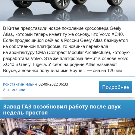
В Китае представили новое поколение кроссовера Geely
Atlas, который теперь имеет ту же основу, что Volvo XC40.
Если продающийся сейчас в России Geely Atlas базируется
на собственной платформе, то новинка переехала
на архитектуру CMA (Compact Modular Architecture), которую
разработала Volvo. Эта же платформа лежит в основе Volvo
XC40 и Geely Tugella. У себя на родине Atlas называют
Boyue, а новинка получила имя Boyue L — она на 126 мм
Константин Ильин
02-09-2022 06:33
Подробнее
Автомобили
Завод ГАЗ возобновил работу после двух
недель простоя