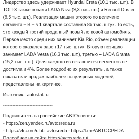
Лидерство здесь удерживает Hyundai Creta (10,1 тыс. шт.). В
ТОП-3 также попали LADA Niva (9,3 тыс. шт.) и Renault Duster
(8,5 тыс. шт.). Реализация машин второго по величине
сегмента – В – в 1 квартале составила 86 тыс. штук. То есть,
это каждый третий проданный новый легковой автомобиль.
Первое место среди них занимает Kia Rio, объем реализации
которого оказался равен 17 тыс. штук. Вторую позицию
занимает LADA Vesta (16,3 тыс. шт.), третью – LADA Granta
(15,2 тыс. шт.). Доля каждого из оставшихся сегментов не
достигла и 4%. Более подробно их результаты, а также
показатели продаж наиболее популярных моделей,
представлены на картинке.
Источник: autostat.ru
--------------------------------
Подпишитесь на российские АВТОновости:
- https://zen.yandex.ru/avtosreda.ru
- https://vk.com/club_avtosreda - https://t.me/ABTOCPEDA
Подробнее на сайте https://avtosreda.ru/