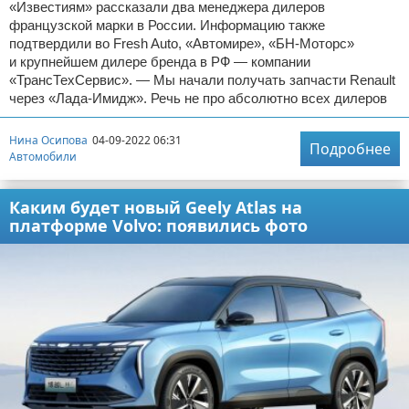
«Известиям» рассказали два менеджера дилеров
французской марки в России. Информацию также
подтвердили во Fresh Auto, «Автомире», «БН-Моторс»
и крупнейшем дилере бренда в РФ — компании
«ТрансТехСервис». — Мы начали получать запчасти Renault
через «Лада-Имидж». Речь не про абсолютно всех дилеров
Нина Осипова
04-09-2022 06:31
Подробнее
Автомобили
Каким будет новый Geely Atlas на
платформе Volvo: появились фото