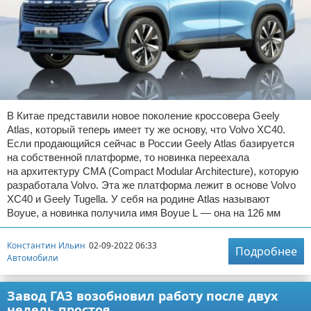
В Китае представили новое поколение кроссовера Geely
Atlas, который теперь имеет ту же основу, что Volvo XC40.
Если продающийся сейчас в России Geely Atlas базируется
на собственной платформе, то новинка переехала
на архитектуру CMA (Compact Modular Architecture), которую
разработала Volvo. Эта же платформа лежит в основе Volvo
XC40 и Geely Tugella. У себя на родине Atlas называют
Boyue, а новинка получила имя Boyue L — она на 126 мм
Константин Ильин
02-09-2022 06:33
Подробнее
Автомобили
Завод ГАЗ возобновил работу после двух
недель простоя