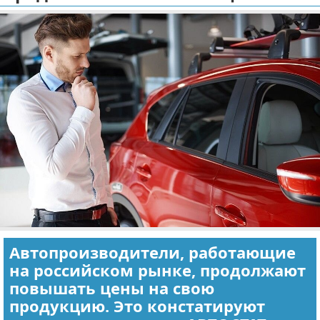
Отказ от ответственности
Экономика
Разное
Автопроизводители, работающие
на российском рынке, продолжают
повышать цены на свою
продукцию. Это констатируют