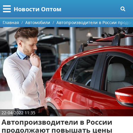
Меню
X
Новости Оптом
Главная
Главная
Автомобили
Автопроизводители в России прод
Категории
Поиск
Информационные технологии
О проекте
Автомобили
Контакты
Знаменитости
Сотрудничество
Политика
Размещение рекламы
Природа
22-04-2022 11:35
Для правообладателей
Философия
Автопроизводители в России
Условия предоставления информации
Культура
продолжают повышать цены