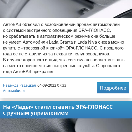
АвтоВАЗ объявил о возобновлении продаж автомобилей
с системой экстренного оповещения ЭРА-ГЛОНАСС,
но срабатывать в автоматическом режиме она больше
не умеет. Автомобили Lada Granta и Lada Niva снова можно
купить с «тревожной кнопкой» ЭРА-ГЛОНАСС. С прошлого
года ее не ставили из-за нехватки полупроводников.
В случае дорожного инцидента система позволяет вызвать
на место происшествия экстренные службы. С прошлого
года АвтоВАЗ прекратил
Надежда Радецкая
04-09-2022 07:33
Подробнее
Автомобили
На «Лады» стали ставить ЭРА-ГЛОНАСС
с ручным управлением