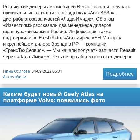
Российские дилеры автомобилей Renault начали получать
оригинальные запчасти через «дочку» «АвтоВАЗа» —
дистрибьютора запчастей «Лада-Имидж». Об этом
«Известиям» рассказали два менеджера дилеров
французской марки в России. Информацию также
подтвердили во Fresh Auto, «Автомире», «БН-Моторс»
и крупнейшем дилере бренда в РФ — компании
«ТрансТехСервис». — Мы начали получать запчасти Renault
через «Лада-Имидж». Речь не про абсолютно всех дилеров
Нина Осипова
04-09-2022 06:31
Подробнее
Автомобили
Каким будет новый Geely Atlas на
платформе Volvo: появились фото