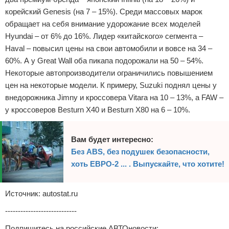
корейский Genesis (на 7 – 15%). Среди массовых марок
обращает на себя внимание удорожание всех моделей
Hyundai – от 6% до 16%. Лидер «китайского» сегмента –
Haval – повысил цены на свои автомобили и вовсе на 34 –
60%. А у Great Wall оба пикапа подорожали на 50 – 54%.
Некоторые автопроизводители ограничились повышением
цен на некоторые модели. К примеру, Suzuki поднял цены у
внедорожника Jimny и кроссовера Vitara на 10 – 13%, а FAW –
у кроссоверов Besturn X40 и Besturn X80 на 6 – 10%.
Вам будет интересно:
Без АBS, без подушек безопасности,
хоть ЕВРО-2 ... . Выпускайте, что хотите!
Источник: autostat.ru
----------------------------
Подпишитесь на российские АВТОновости: