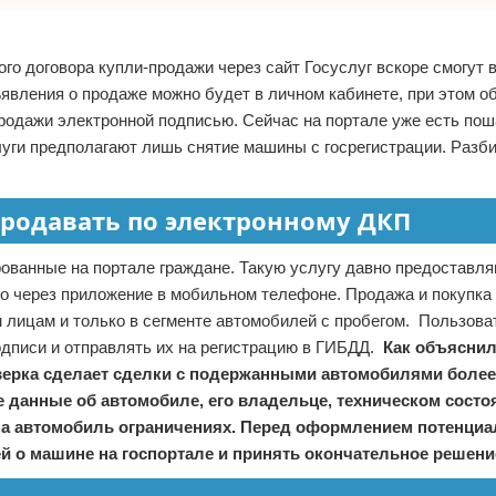
о договора купли-продажи через сайт Госуслуг вскоре смогут 
явления о продаже можно будет в личном кабинете, при этом 
родажи электронной подписью. Сейчас на портале уже есть пош
луги предполагают лишь снятие машины с госрегистрации. Разби
родавать по электронному ДКП
рованные на портале граждане. Такую услугу давно предоставля
но через приложение в мобильном телефоне. Продажа и покупка
м лицам и только в сегменте автомобилей с пробегом. Пользова
одписи и отправлять их на регистрацию в ГИБДД.
Как объясни
оверка сделает сделки с подержанными автомобилями более
 данные об автомобиле, его владельце, техническом состоя
 на автомобиль ограничениях. Перед оформлением потенци
й о машине на госпортале и принять окончательное решени