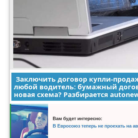
Заключить договор купли-продаж
любой водитель: бумажный догов
новая схема? Разбирается autone
Вам будет интересно:
В Евросоюз теперь не проехать на а