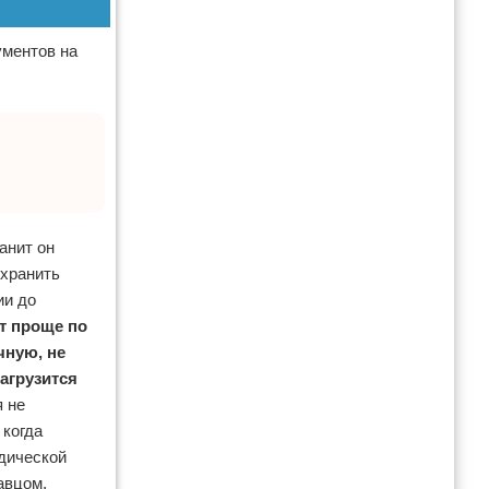
ументов на
анит он
охранить
ии до
т проще по
чную, не
агрузится
 не
 когда
дической
авцом,