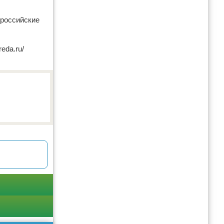
на российские
reda.ru/