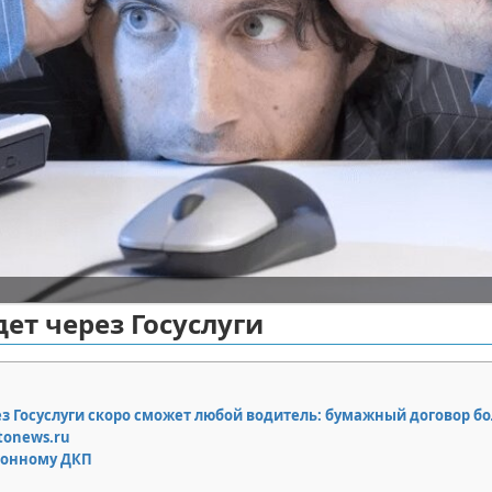
ет через Госуслуги
з Госуслуги скоро сможет любой водитель: бумажный договор б
utonews.ru
ронному ДКП