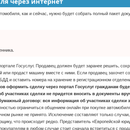
ля через интернет
томобиля, как и сейчас, нужно будет собрать полный пакет док
енника.
портале Госуслуг. Продавец должен будет заранее решить, сохр
й или продаст машину вместе с ними. Если продавец захочет с
ИБДД и оставить номера на хранение в регистрационном отделен
ов оформить сделку через портал Госуслуг гражданам буде
об участниках сделки не придется вносить в документы вру
о бумажный договор: вся информация об участниках сделки з
ностью ограничиться общением онлайн при покупке автомобиля
чном рынке не принято. Исключение составляют только случаи,
щику, что происходит редко. Представитель «Европейской юри
 покупателям в любом случае стоит сначала встретиться с прод