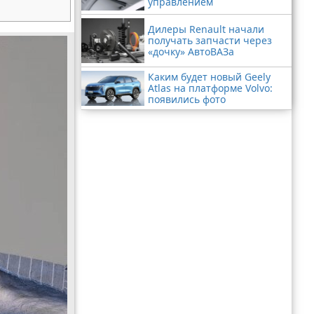
управлением
Дилеры Renault начали
получать запчасти через
«дочку» АвтоВАЗа
Каким будет новый Geely
Atlas на платформе Volvo:
появились фото