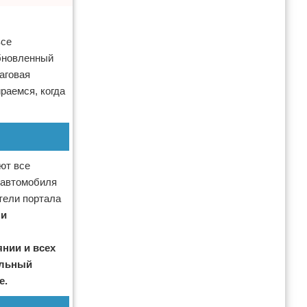
все
обновленный
аговая
раемся, когда
ют все
 автомобиля
тели портала
ли
нии и всех
альный
е.