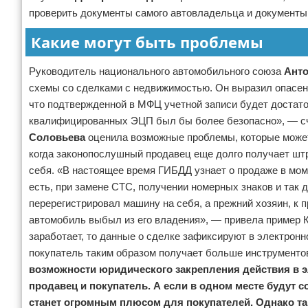
проверить документы самого автовладельца и документы
Какие могут быть проблемы
Руководитель национального автомобильного союза
Ант
схемы со сделками с недвижимостью. Он выразил опасени
что подтвержденной в МФЦ учетной записи будет достат
квалифицированных ЭЦП был бы более безопасно», — счи
Соловьева
оценила возможные проблемы, которые может
когда законопослушный продавец еще долго получает штр
себя. «В настоящее время ГИБДД узнает о продаже в мом
есть, при замене СТС, получении номерных знаков и так 
перерегистрировал машину на себя, а прежний хозяин, к п
автомобиль выбыл из его владения», — привела пример К
заработает, то данные о сделке зафиксируют в электронн
покупатель таким образом получает больше инструменто
возможности юридического закрепления действия в 
продавец и покупатель. А если в одном месте будут
станет огромным плюсом для покупателей. Однако та