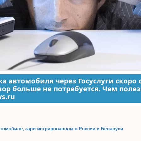
а автомобиля через Госуслуги скоро
ор больше не потребуется. Чем полез
ws.ru
втомобиле, зарегистрированном в России и Беларуси