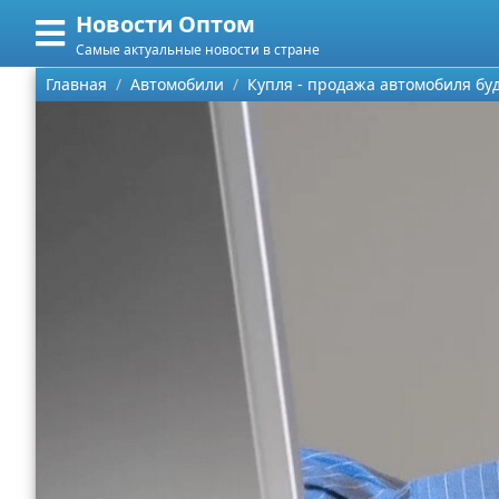
Новости Оптом
Меню
X
Самые актуальные новости в стране
Главная
Главная
Автомобили
Купля - продажа автомобиля буд
Категории
Поиск
Информационные технологии
О проекте
Автомобили
Контакты
Знаменитости
Сотрудничество
Политика
Размещение рекламы
Природа
Для правообладателей
Философия
Условия предоставления информации
Культура