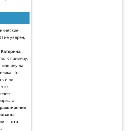
ннические
Я не уверен,
т
Катерина
я. К примеру,
т машину на
нника. То
ть и не
 что
дение
 юриста,
расширение
рованы
ем — это
ны