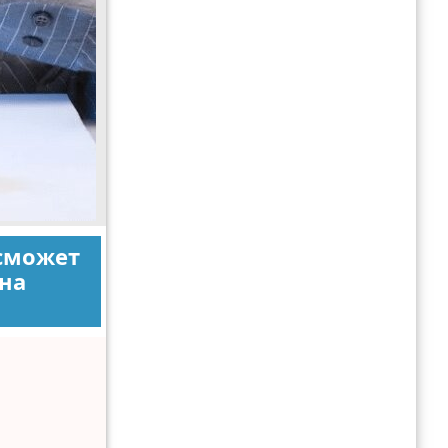
 сможет
на