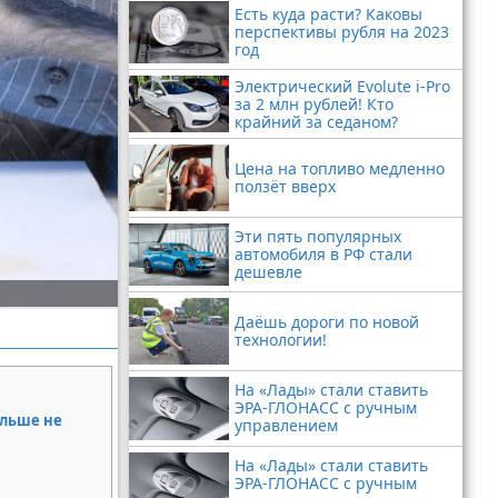
Есть куда расти? Каковы
перспективы рубля на 2023
год
Электрический Evolute i-Pro
за 2 млн рублей! Кто
крайний за седаном?
Цена на топливо медленно
ползёт вверх
Эти пять популярных
автомобиля в РФ стали
дешевле
Даёшь дороги по новой
технологии!
На «Лады» стали ставить
ЭРА-ГЛОНАСС с ручным
ольше не
управлением
На «Лады» стали ставить
ЭРА-ГЛОНАСС с ручным