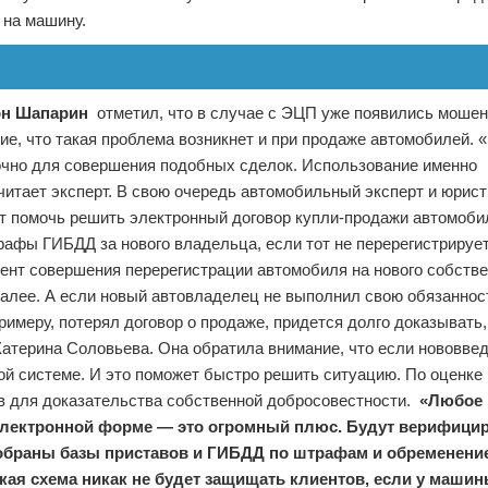
 на машину.
он Шапарин
отметил, что в случае с ЭЦП уже появились моше
е, что такая проблема возникнет и при продаже автомобилей. «
очно для совершения подобных сделок. Использование именно
тает эксперт. В свою очередь автомобильный эксперт и юрис
 помочь решить электронный договор купли-продажи автомобил
афы ГИБДД за нового владельца, если тот не перерегистрируе
ент совершения перерегистрации автомобиля на нового собстве
далее. А если новый автовладелец не выполнил свою обязаннос
римеру, потерял договор о продаже, придется долго доказывать,
атерина Соловьева. Она обратила внимание, что если нововве
ой системе. И это поможет быстро решить ситуацию. По оценке
в для доказательства собственной добросовестности.
«Любое 
электронной форме — это огромный плюс. Будут верифици
 собраны базы приставов и ГИБДД по штрафам и обременени
кая схема никак не будет защищать клиентов, если у маши