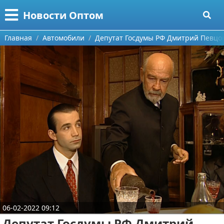
Меню
X
Новости Оптом
Главная
Главная
Автомобили
Депутат Госдумы РФ Дмитрий Певцо
Категории
Поиск
Информационные технологии
О проекте
Автомобили
Контакты
Знаменитости
Сотрудничество
Политика
Размещение рекламы
Природа
Для правообладателей
Философия
06-02-2022 09:12
Условия предоставления информации
Культура
Депутат Госдумы РФ Дмитрий