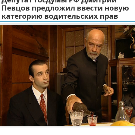
Певцов предложил ввести новую
Отказ от ответственности
Экономика
категорию водительских прав
Разное
Реклама