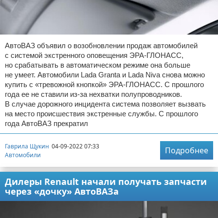
АвтоВАЗ объявил о возобновлении продаж автомобилей
с системой экстренного оповещения ЭРА-ГЛОНАСС,
но срабатывать в автоматическом режиме она больше
не умеет. Автомобили Lada Granta и Lada Niva снова можно
купить с «тревожной кнопкой» ЭРА-ГЛОНАСС. С прошлого
года ее не ставили из-за нехватки полупроводников.
В случае дорожного инцидента система позволяет вызвать
на место происшествия экстренные службы. С прошлого
года АвтоВАЗ прекратил
Гаврила Щукин
04-09-2022 07:33
Подробнее
Автомобили
Дилеры Renault начали получать запчасти
через «дочку» АвтоВАЗа