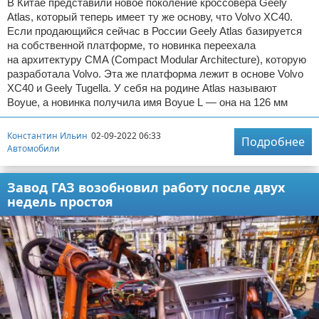
В Китае представили новое поколение кроссовера Geely
Atlas, который теперь имеет ту же основу, что Volvo XC40.
Если продающийся сейчас в России Geely Atlas базируется
на собственной платформе, то новинка переехала
на архитектуру CMA (Compact Modular Architecture), которую
разработала Volvo. Эта же платформа лежит в основе Volvo
XC40 и Geely Tugella. У себя на родине Atlas называют
Boyue, а новинка получила имя Boyue L — она на 126 мм
Константин Ильин
02-09-2022 06:33
Подробнее
Автомобили
Завод ГАЗ возобновил работу после двух
недель простоя