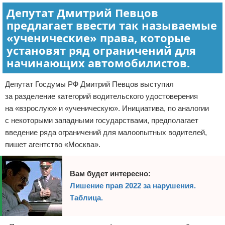
Депутат Дмитрий Певцов
предлагает ввести так называемые
«ученические» права, которые
установят ряд ограничений для
начинающих автомобилистов.
Депутат Госдумы РФ Дмитрий Певцов выступил
за разделение категорий водительского удостоверения
на «взрослую» и «ученическую». Инициатива, по аналогии
с некоторыми западными государствами, предполагает
введение ряда ограничений для малоопытных водителей,
пишет агентство «Москва».
Вам будет интересно:
Лишение прав 2022 за нарушения.
Таблица.