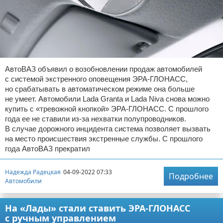
АвтоВАЗ объявил о возобновлении продаж автомобилей
с системой экстренного оповещения ЭРА-ГЛОНАСС,
но срабатывать в автоматическом режиме она больше
не умеет. Автомобили Lada Granta и Lada Niva снова можно
купить с «тревожной кнопкой» ЭРА-ГЛОНАСС. С прошлого
года ее не ставили из-за нехватки полупроводников.
В случае дорожного инцидента система позволяет вызвать
на место происшествия экстренные службы. С прошлого
года АвтоВАЗ прекратил
Надежда Радецкая
04-09-2022 07:33
Подробнее
Автомобили
На «Лады» стали ставить ЭРА-ГЛОНАСС
с ручным управлением