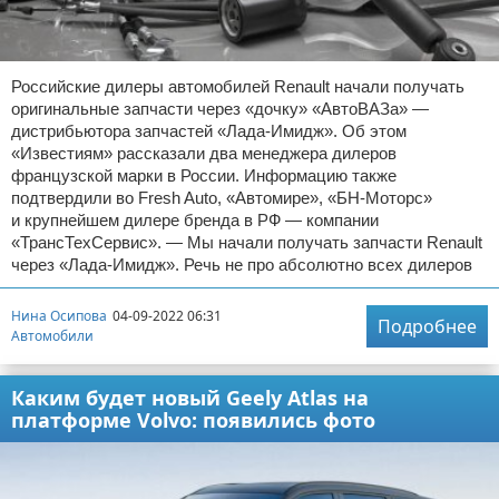
Российские дилеры автомобилей Renault начали получать
оригинальные запчасти через «дочку» «АвтоВАЗа» —
дистрибьютора запчастей «Лада-Имидж». Об этом
«Известиям» рассказали два менеджера дилеров
французской марки в России. Информацию также
подтвердили во Fresh Auto, «Автомире», «БН-Моторс»
и крупнейшем дилере бренда в РФ — компании
«ТрансТехСервис». — Мы начали получать запчасти Renault
через «Лада-Имидж». Речь не про абсолютно всех дилеров
Нина Осипова
04-09-2022 06:31
Подробнее
Автомобили
Каким будет новый Geely Atlas на
платформе Volvo: появились фото